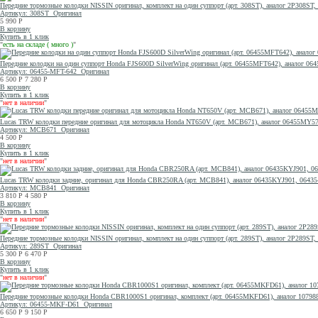
Передние тормозные колодки NISSIN оригинал, комплект на один суппорт (арт. 308ST), аналог 2P
Артикул: 308ST
Оригинал
5 990
Р
В корзину
Купить в 1 клик
"
есть на складе ( много )
"
Передние колодки на один суппорт Honda FJS600D SilverWing оригинал (арт. 06455MFT642), аналог 0
Артикул: 06455-MFT-642
Оригинал
6 500
Р
7 280
Р
В корзину
Купить в 1 клик
"
нет в наличии
"
Lucas TRW колодки передние оригинал для мотоцикла Honda NT650V (арт. MCB671), аналог 06455MY
Артикул: MCB671
Оригинал
4 500
Р
В корзину
Купить в 1 клик
"
нет в наличии
"
Lucas TRW колодки задние, оригинал для Honda CBR250RA (арт. MCB841), аналог 06435KYJ901, 06435
Артикул: MCB841
Оригинал
3 810
Р
4 580
Р
В корзину
Купить в 1 клик
"
нет в наличии
"
Передние тормозные колодки NISSIN оригинал, комплект на один суппорт (арт. 289ST), аналог 2P289ST
Артикул: 289ST
Оригинал
5 300
Р
6 470
Р
В корзину
Купить в 1 клик
"
нет в наличии
"
Передние тормозные колодки Honda CBR1000S1 оригинал, комплект (арт. 06455MKFD61), аналог 10798
Артикул: 06455-MKF-D61
Оригинал
6 650
Р
9 150
Р