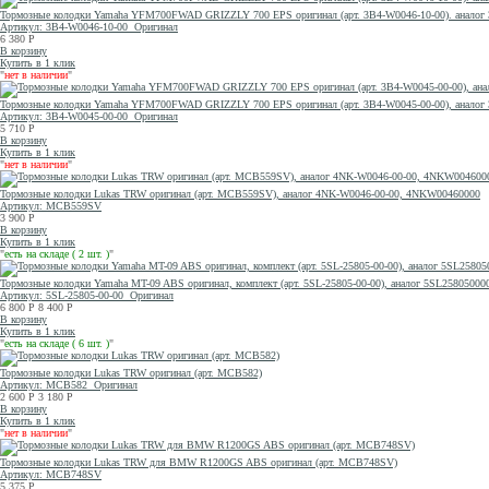
Тормозные колодки Yamaha YFM700FWAD GRIZZLY 700 EPS оригинал (арт. 3B4-W0046-10-00). анало
Артикул: 3B4-W0046-10-00
Оригинал
6 380
Р
В корзину
Купить в 1 клик
"
нет в наличии
"
Тормозные колодки Yamaha YFM700FWAD GRIZZLY 700 EPS оригинал (арт. 3B4-W0045-00-00), анало
Артикул: 3B4-W0045-00-00
Оригинал
5 710
Р
В корзину
Купить в 1 клик
"
нет в наличии
"
Тормозные колодки Lukas TRW оригинал (арт. MCB559SV), аналог 4NK-W0046-00-00, 4NKW00460000
Артикул: MCB559SV
3 900
Р
В корзину
Купить в 1 клик
"
есть на складе ( 2 шт. )
"
Тормозные колодки Yamaha MT-09 ABS оригинал, комплект (арт. 5SL-25805-00-00), аналог 5SL2580500
Артикул: 5SL-25805-00-00
Оригинал
6 800
Р
8 400
Р
В корзину
Купить в 1 клик
"
есть на складе ( 6 шт. )
"
Тормозные колодки Lukas TRW оригинал (арт. MCB582)
Артикул: MCB582
Оригинал
2 600
Р
3 180
Р
В корзину
Купить в 1 клик
"
нет в наличии
"
Тормозные колодки Lukas TRW для BMW R1200GS ABS оригинал (арт. MCB748SV)
Артикул: MCB748SV
5 375
Р