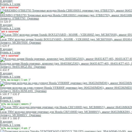
В корзину
Купить в 1 клик
"
нет в наличии
"
BREMBO 07BB3793 Тормозные колодки Honda CBR1000S1 оригинал (арт. 07BB3793), аналог 06455M
Артикул: 07BB3793
Оригинал
10 320
Р
В корзину
Купить в 1 клик
"
нет в наличии
"
Lucas TRW колодки задние Suzuki BOULEVARD - M109R - VZR1800Z (арт. MCB870SH), аналог 69100-0
Артикул: MCB870SH
Оригинал
3 620
Р
В корзину
Купить в 1 клик
"
нет в наличии
"
Колодки задние Honda оригинал, комплект (арт. 06435MGZJ02), аналог 06435-KT7-405, 06435-KT7-4
Артикул: 06435-MGZ-J02
Оригинал
4 450
Р
В корзину
Купить в 1 клик
"
есть на складе ( 5 шт. )
"
Передние колодки на один суппорт Honda VFR800F оригинал (арт. 06455MJMD41), аналог 06455MJMD31
Артикул: 06455-MJM-D41
Оригинал
6 500
Р
7 630
Р
В корзину
Купить в 1 клик
"
есть на складе ( много )
"
Lucas TRW колодки передние оригинал для Honda CRF1000D (арт. MCB888SV), аналог 06455MKKD01
Артикул: MCB888SV
Оригинал
3 800
Р
5 380
Р
В корзину
Купить в 1 клик
"
есть на складе ( 4 шт. )
"