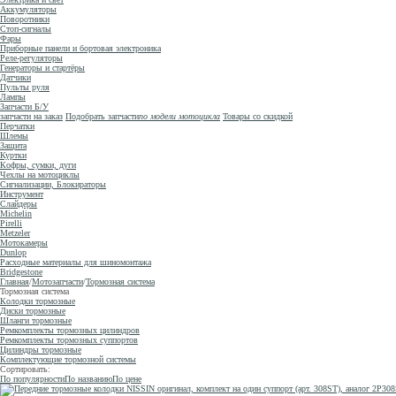
Аккумуляторы
Поворотники
Стоп-сигналы
Фары
Приборные панели и бортовая электроника
Реле-регуляторы
Генераторы и стартёры
Датчики
Пульты руля
Лампы
Запчасти Б/У
запчасти на заказ
Подобрать запчасти
по модели мотоцикла
Товары со скидкой
Перчатки
Шлемы
Защита
Куртки
Кофры, сумки, дуги
Чехлы на мотоциклы
Сигнализации, Блокираторы
Инструмент
Слайдеры
Michelin
Pirelli
Metzeler
Мотокамеры
Dunlop
Расходные материалы для шиномонтажа
Bridgestone
Главная
/
Мотозапчасти
/
Тормозная система
Тормозная система
Колодки тормозные
Диски тормозные
Шланги тормозные
Ремкомплекты тормозных цилиндров
Ремкомплекты тормозных суппортов
Цилиндры тормозные
Комплектующие тормозной системы
Сортировать:
По популярности
По названию
По цене