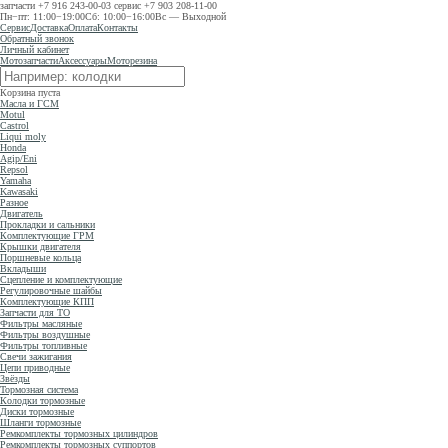
запчасти
+7 916 243-00-03
сервис
+7 903 208-11-00
Пн−пт: 11:00−19:00
Сб: 10:00−16:00
Вс — Выходной
Сервис
Доставка
Оплата
Контакты
Обратный звонок
Личный кабинет
Мотозапчасти
Аксессуары
Моторезина
Корзина пуста
Масла и ГСМ
Motul
Castrol
Liqui moly
Honda
Agip/Eni
Repsol
Yamaha
Kawasaki
Разное
Двигатель
Прокладки и сальники
Комплектующие ГРМ
Крышки двигателя
Поршневые кольца
Вкладыши
Сцепление и комплектующие
Регулировочные шайбы
Комплектующие КПП
Запчасти для ТО
Фильтры масляные
Фильтры воздушные
Фильтры топливные
Свечи зажигания
Цепи приводные
Звёзды
Тормозная система
Колодки тормозные
Диски тормозные
Шланги тормозные
Ремкомплекты тормозных цилиндров
Ремкомплекты тормозных суппортов