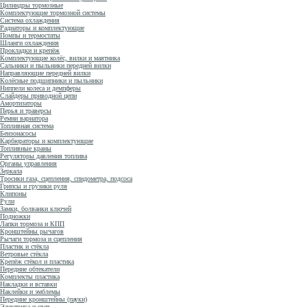
Цилиндры тормозные
Комплектующие тормозной системы
Система охлаждения
Радиаторы и комплектующие
Помпы и термостаты
Шланги охлаждения
Прокладки и крепёж
Комплектующие колёс, вилки и маятника
Сальники и пыльники передней вилки
Направляющие передней вилки
Колёсные подшипники и пыльники
Ниппели колеса и демпферы
Слайдеры приводной цепи
Амортизаторы
Перья и траверсы
Ремни вариатора
Топливная система
Бензонасосы
Карбюраторы и комплектующие
Топливные краны
Регуляторы давления топлива
Органы управления
Зеркала
Тросики газа, сцепления, спидометра, подсоса
Грипсы и грузики руля
Клипоны
Рули
Замки, болванки ключей
Подножки
Лапки тормоза и КПП
Кронштейны рычагов
Рычаги тормоза и сцепления
Пластик и стёкла
Ветровые стёкла
Крепёж стёкол и пластика
Передние обтекатели
Комплекты пластика
Накладки и вставки
Наклейки и эмблемы
Передние кронштейны (пауки)
Электрика и свет