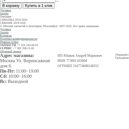
Доставка
Оплата
Описание
CBR650RA 2019-2020
CBR650R 2019-2020
© Магазин запчастей и мотосервис Motorradhof. 2007-2026. Все права защищены.
Доставка
Оплата
Контакты
Политика конфиденциальности
Правила cookie
ЗАПЧАСТИ
+7 916 243-00-03
СЕРВИС
+7 903 208-11-00
Обратный звонок
Адрес магазина:
Обращаем в
ИП Юшков Андрей Маркович
Гражданско
Москва Ул. Вернисажная
ИНН 773001165004
дом 6.
ОГРНИП 316774600148351
Пн-Пт:
11:00−19:00
Сб:
10:00−16:00
Вс:
Выходной