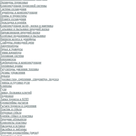
Цилиндры тормозные
Комплектующие тормозной системы
Система охлаждения
Радиаторы и комплектующие
Помпы и термостаты
Шланги охлаждения
Прокладки и крепёж
Комплектующие колёс, вилки и маятника
Сальники и пыльники передней вилки
Направляющие передней вилки
Колёсные подшипники и пыльники
Ниппели колеса и демпферы
Слайдеры приводной цепи
Амортизаторы
Перья и траверсы
Ремни вариатора
Топливная система
Бензонасосы
Карбюраторы и комплектующие
Топливные краны
Регуляторы давления топлива
Органы управления
Зеркала
Тросики газа, сцепления, спидометра, подсоса
Грипсы и грузики руля
Клипоны
Рули
Замки, болванки ключей
Подножки
Лапки тормоза и КПП
Кронштейны рычагов
Рычаги тормоза и сцепления
Пластик и стёкла
Ветровые стёкла
Крепёж стёкол и пластика
Передние обтекатели
Комплекты пластика
Накладки и вставки
Наклейки и эмблемы
Передние кронштейны (пауки)
Электрика и свет