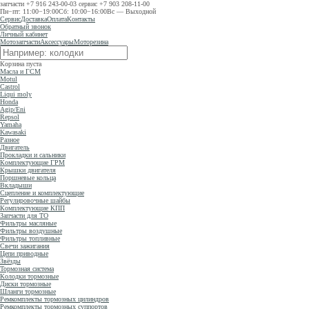
запчасти
+7 916 243-00-03
сервис
+7 903 208-11-00
Пн−пт: 11:00−19:00
Сб: 10:00−16:00
Вс — Выходной
Сервис
Доставка
Оплата
Контакты
Обратный звонок
Личный кабинет
Мотозапчасти
Аксессуары
Моторезина
Корзина пуста
Масла и ГСМ
Motul
Castrol
Liqui moly
Honda
Agip/Eni
Repsol
Yamaha
Kawasaki
Разное
Двигатель
Прокладки и сальники
Комплектующие ГРМ
Крышки двигателя
Поршневые кольца
Вкладыши
Сцепление и комплектующие
Регулировочные шайбы
Комплектующие КПП
Запчасти для ТО
Фильтры масляные
Фильтры воздушные
Фильтры топливные
Свечи зажигания
Цепи приводные
Звёзды
Тормозная система
Колодки тормозные
Диски тормозные
Шланги тормозные
Ремкомплекты тормозных цилиндров
Ремкомплекты тормозных суппортов