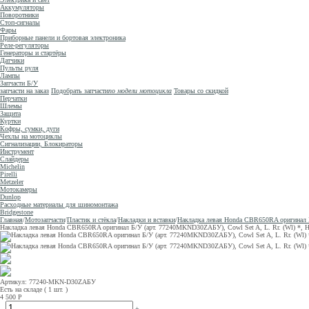
Аккумуляторы
Поворотники
Стоп-сигналы
Фары
Приборные панели и бортовая электроника
Реле-регуляторы
Генераторы и стартёры
Датчики
Пульты руля
Лампы
Запчасти Б/У
запчасти на заказ
Подобрать запчасти
по модели мотоцикла
Товары со скидкой
Перчатки
Шлемы
Защита
Куртки
Кофры, сумки, дуги
Чехлы на мотоциклы
Сигнализации, Блокираторы
Инструмент
Слайдеры
Michelin
Pirelli
Metzeler
Мотокамеры
Dunlop
Расходные материалы для шиномонтажа
Bridgestone
Главная
/
Мотозапчасти
/
Пластик и стёкла
/
Накладки и вставки
/
Накладка левая Honda CBR650RA оригинал Б
Накладка левая Honda CBR650RA оригинал Б/У (арт. 77240MKND30ZAБУ), Cowl Set A, L. Rr. (Wl) *, 
Артикул: 77240-MKN-D30ZAБУ
Есть на складе ( 1 шт. )
4 500
Р
–
+