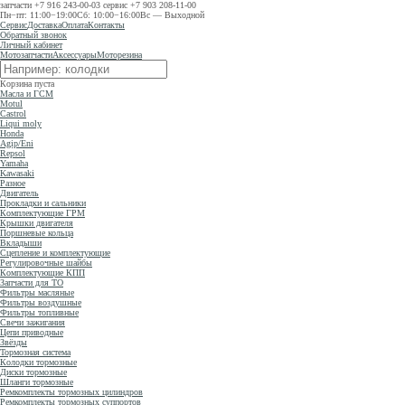
запчасти
+7 916 243-00-03
сервис
+7 903 208-11-00
Пн−пт: 11:00−19:00
Сб: 10:00−16:00
Вс — Выходной
Сервис
Доставка
Оплата
Контакты
Обратный звонок
Личный кабинет
Мотозапчасти
Аксессуары
Моторезина
Корзина пуста
Масла и ГСМ
Motul
Castrol
Liqui moly
Honda
Agip/Eni
Repsol
Yamaha
Kawasaki
Разное
Двигатель
Прокладки и сальники
Комплектующие ГРМ
Крышки двигателя
Поршневые кольца
Вкладыши
Сцепление и комплектующие
Регулировочные шайбы
Комплектующие КПП
Запчасти для ТО
Фильтры масляные
Фильтры воздушные
Фильтры топливные
Свечи зажигания
Цепи приводные
Звёзды
Тормозная система
Колодки тормозные
Диски тормозные
Шланги тормозные
Ремкомплекты тормозных цилиндров
Ремкомплекты тормозных суппортов