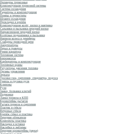
Цилиндры тормозные
Комплектующие тормозной системы
Система охлаждения
Радиаторы и комплектующие
Помпы и термостаты
Шланги охлаждения
Прокладки и крепёж
Комплектующие колёс, вилки и маятника
Сальники и пыльники передней вилки
Направляющие передней вилки
Колёсные подшипники и пыльники
Ниппели колеса и демпферы
Слайдеры приводной цепи
Амортизаторы
Перья и траверсы
Ремни вариатора
Топливная система
Бензонасосы
Карбюраторы и комплектующие
Топливные краны
Регуляторы давления топлива
Органы управления
Зеркала
Тросики газа, сцепления, спидометра, подсоса
Грипсы и грузики руля
Клипоны
Рули
Замки, болванки ключей
Подножки
Лапки тормоза и КПП
Кронштейны рычагов
Рычаги тормоза и сцепления
Пластик и стёкла
Ветровые стёкла
Крепёж стёкол и пластика
Передние обтекатели
Комплекты пластика
Накладки и вставки
Наклейки и эмблемы
Передние кронштейны (пауки)
Электрика и свет