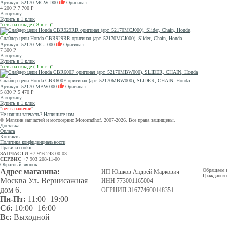
Артикул: 52170-MCW-D00
Оригинал
4 200
Р
7 700
Р
В корзину
Купить в 1 клик
"
есть на складе ( 8 шт. )
"
Слайдер цепи Honda CBR929RR оригинал (арт. 52170MCJ000), Slider, Chain, Honda
Артикул: 52170-MCJ-000
Оригинал
7 300
Р
В корзину
Купить в 1 клик
"
есть на складе ( 1 шт. )
"
Слайдер цепи Honda CBR600F оригинал (арт. 52170MBW000), SLIDER, CHAIN, Honda
Артикул: 52170-MBW-000
Оригинал
5 830
Р
5 470
Р
В корзину
Купить в 1 клик
"
нет в наличии
"
Не нашли запчасть? Напишите нам
© Магазин запчастей и мотосервис Motorradhof. 2007-2026. Все права защищены.
Доставка
Оплата
Контакты
Политика конфиденциальности
Правила cookie
ЗАПЧАСТИ
+7 916 243-00-03
СЕРВИС
+7 903 208-11-00
Обратный звонок
Адрес магазина:
Обращаем в
ИП Юшков Андрей Маркович
Гражданско
Москва Ул. Вернисажная
ИНН 773001165004
дом 6.
ОГРНИП 316774600148351
Пн-Пт:
11:00−19:00
Сб:
10:00−16:00
Вс:
Выходной