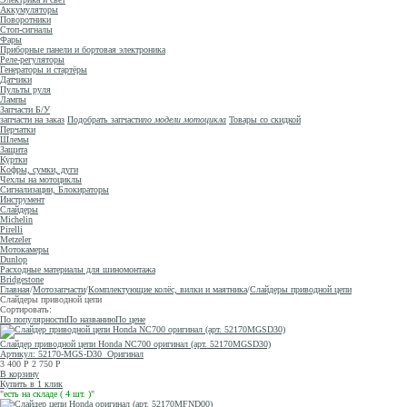
Аккумуляторы
Поворотники
Стоп-сигналы
Фары
Приборные панели и бортовая электроника
Реле-регуляторы
Генераторы и стартёры
Датчики
Пульты руля
Лампы
Запчасти Б/У
запчасти на заказ
Подобрать запчасти
по модели мотоцикла
Товары со скидкой
Перчатки
Шлемы
Защита
Куртки
Кофры, сумки, дуги
Чехлы на мотоциклы
Сигнализации, Блокираторы
Инструмент
Слайдеры
Michelin
Pirelli
Metzeler
Мотокамеры
Dunlop
Расходные материалы для шиномонтажа
Bridgestone
Главная
/
Мотозапчасти
/
Комплектующие колёс, вилки и маятника
/
Слайдеры приводной цепи
Слайдеры приводной цепи
Сортировать:
По популярности
По названию
По цене
Слайдер приводной цепи Honda NC700 оригинал (арт. 52170MGSD30)
Артикул: 52170-MGS-D30
Оригинал
3 400
Р
2 750
Р
В корзину
Купить в 1 клик
"
есть на складе ( 4 шт. )
"