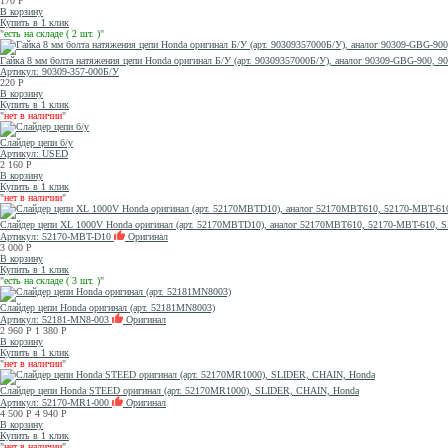
170
Р
В корзину
Купить в 1 клик
"
есть на складе ( 2 шт. )
"
Гайка 8 мм болта натяжения цепи Honda оригинал Б/У (арт. 90309357000Б/У), аналог 90309-GBG-900
Артикул: 90309-357-000Б/У
220
Р
В корзину
Купить в 1 клик
"
нет в наличии
"
Слайдер цепи б/у
Артикул: USED
2 160
Р
В корзину
Купить в 1 клик
"
нет в наличии
"
Слайдер цепи XL 1000V Honda оригинал (арт. 52170MBTD10), аналог 52170MBT610, 52170-MBT-610, 
Артикул: 52170-MBT-D10
Оригинал
3 000
Р
В корзину
Купить в 1 клик
"
есть на складе ( 3 шт. )
"
Слайдер цепи Honda оригинал (арт. 52181MN8003)
Артикул: 52181-MN8-003
Оригинал
2 960
Р
1 380
Р
В корзину
Купить в 1 клик
"
нет в наличии
"
Слайдер цепи Honda STEED оригинал (арт. 52170MR1000), SLIDER, CHAIN, Honda
Артикул: 52170-MR1-000
Оригинал
4 500
Р
4 940
Р
В корзину
Купить в 1 клик
"
нет в наличии
"