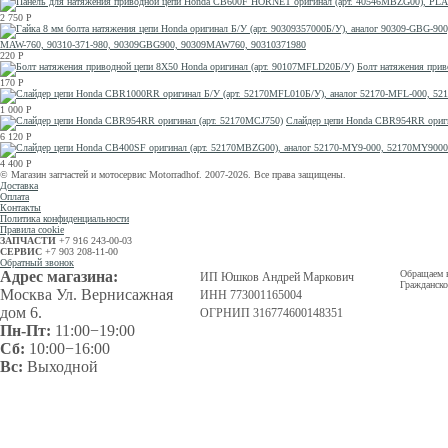
2 750
Р
MAW-760, 90310-371-980, 90309GBG900, 90309MAW760, 90310371980
220
Р
Болт натяжения прив
170
Р
1 000
Р
Слайдер цепи Honda CBR954RR ориги
6 120
Р
4 400
Р
© Магазин запчастей и мотосервис Motorradhof. 2007-2026. Все права защищены.
Доставка
Оплата
Контакты
Политика конфиденциальности
Правила cookie
ЗАПЧАСТИ
+7 916 243-00-03
СЕРВИС
+7 903 208-11-00
Обратный звонок
Адрес магазина:
Обращаем в
ИП Юшков Андрей Маркович
Гражданско
Москва Ул. Вернисажная
ИНН 773001165004
дом 6.
ОГРНИП 316774600148351
Пн-Пт:
11:00−19:00
Сб:
10:00−16:00
Вс:
Выходной