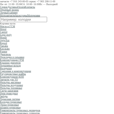
запчасти
+7 916 243-00-03
сервис
+7 903 208-11-00
Пн−пт: 11:00−19:00
Сб: 10:00−16:00
Вс — Выходной
Сервис
Доставка
Оплата
Контакты
Обратный звонок
Личный кабинет
Мотозапчасти
Аксессуары
Моторезина
Корзина пуста
Масла и ГСМ
Motul
Castrol
Liqui moly
Honda
Agip/Eni
Repsol
Yamaha
Kawasaki
Разное
Двигатель
Прокладки и сальники
Комплектующие ГРМ
Крышки двигателя
Поршневые кольца
Вкладыши
Сцепление и комплектующие
Регулировочные шайбы
Комплектующие КПП
Запчасти для ТО
Фильтры масляные
Фильтры воздушные
Фильтры топливные
Свечи зажигания
Цепи приводные
Звёзды
Тормозная система
Колодки тормозные
Диски тормозные
Шланги тормозные
Ремкомплекты тормозных цилиндров
Ремкомплекты тормозных суппортов