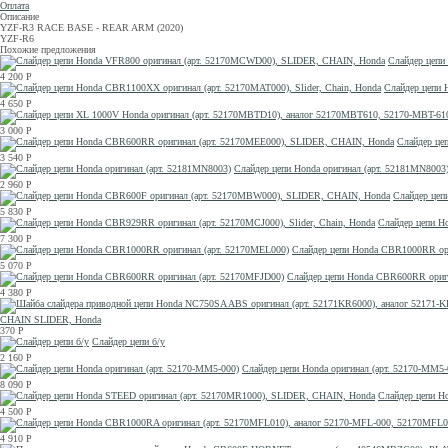
Оплата
Описание
YZF-R3 RACE BASE - REAR ARM (2020)
YZF-R6
Похожие предложения
Слайдер цепи
4 200
Р
Слайдер цепи 
4 650
Р
3 000
Р
Слайдер це
3 540
Р
Слайдер цепи Honda оригинал (арт. 52181MN8003
2 960
Р
Слайдер цеп
5 830
Р
Слайдер цепи Ho
7 300
Р
Слайдер цепи Honda CBR1000RR ори
5 070
Р
Слайдер цепи Honda CBR600RR ориги
4 380
Р
CHAIN SLIDER, Honda
370
Р
Слайдер цепи б/у
2 160
Р
Слайдер цепи Honda оригинал (арт. 52170-MM5-
8 090
Р
Слайдер цепи H
4 500
Р
4 910
Р