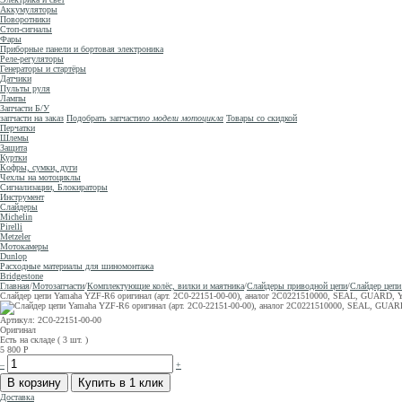
Аккумуляторы
Поворотники
Стоп-сигналы
Фары
Приборные панели и бортовая электроника
Реле-регуляторы
Генераторы и стартёры
Датчики
Пульты руля
Лампы
Запчасти Б/У
запчасти на заказ
Подобрать запчасти
по модели мотоцикла
Товары со скидкой
Перчатки
Шлемы
Защита
Куртки
Кофры, сумки, дуги
Чехлы на мотоциклы
Сигнализации, Блокираторы
Инструмент
Слайдеры
Michelin
Pirelli
Metzeler
Мотокамеры
Dunlop
Расходные материалы для шиномонтажа
Bridgestone
Главная
/
Мотозапчасти
/
Комплектующие колёс, вилки и маятника
/
Слайдеры приводной цепи
/
Слайдер цепи
Слайдер цепи Yamaha YZF-R6 оригинал (арт. 2C0-22151-00-00), аналог 2C0221510000, SEAL, GUARD, 
Артикул: 2C0-22151-00-00
Оригинал
Есть на складе ( 3 шт. )
5 800
Р
–
+
Доставка