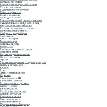
Цилиндры тормозные
Комплектующие тормозной системы
Система охлаждения
Радиаторы и комплектующие
Помпы и термостаты
Шланги охлаждения
Прокладки и крепёж
Комплектующие колёс, вилки и маятника
Сальники и пыльники передней вилки
Направляющие передней вилки
Колёсные подшипники и пыльники
Ниппели колеса и демпферы
Слайдеры приводной цепи
Амортизаторы
Перья и траверсы
Ремни вариатора
Топливная система
Бензонасосы
Карбюраторы и комплектующие
Топливные краны
Регуляторы давления топлива
Органы управления
Зеркала
Тросики газа, сцепления, спидометра, подсоса
Грипсы и грузики руля
Клипоны
Рули
Замки, болванки ключей
Подножки
Лапки тормоза и КПП
Кронштейны рычагов
Рычаги тормоза и сцепления
Пластик и стёкла
Ветровые стёкла
Крепёж стёкол и пластика
Передние обтекатели
Комплекты пластика
Накладки и вставки
Наклейки и эмблемы
Передние кронштейны (пауки)
Электрика и свет