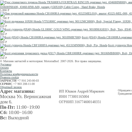
43460HN8A00, 43460-HN8-A00, размер (158Х169) Cable Comp., Hand Brake, Honda
5 890
Р
1 700
Р
650
Р
960
Р
Болт (8X45) Honda CB1000RA оригинал
600
Р
Болт суппорта Hon
780
Р
250
Р
© Магазин запчастей и мотосервис Motorradhof. 2007-2026. Все права защищены.
Доставка
Оплата
Контакты
Политика конфиденциальности
Правила cookie
ЗАПЧАСТИ
+7 916 243-00-03
СЕРВИС
+7 903 208-11-00
Обратный звонок
Адрес магазина:
Обращаем в
ИП Юшков Андрей Маркович
Гражданско
Москва Ул. Вернисажная
ИНН 773001165004
дом 6.
ОГРНИП 316774600148351
Пн-Пт:
11:00−19:00
Сб:
10:00−16:00
Вс:
Выходной