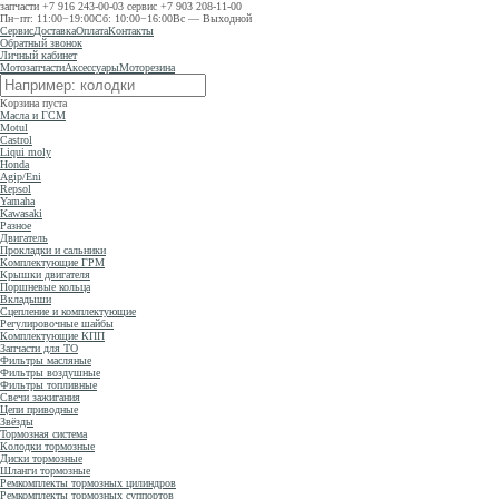
запчасти
+7 916 243-00-03
сервис
+7 903 208-11-00
Пн−пт: 11:00−19:00
Сб: 10:00−16:00
Вс — Выходной
Сервис
Доставка
Оплата
Контакты
Обратный звонок
Личный кабинет
Мотозапчасти
Аксессуары
Моторезина
Корзина пуста
Масла и ГСМ
Motul
Castrol
Liqui moly
Honda
Agip/Eni
Repsol
Yamaha
Kawasaki
Разное
Двигатель
Прокладки и сальники
Комплектующие ГРМ
Крышки двигателя
Поршневые кольца
Вкладыши
Сцепление и комплектующие
Регулировочные шайбы
Комплектующие КПП
Запчасти для ТО
Фильтры масляные
Фильтры воздушные
Фильтры топливные
Свечи зажигания
Цепи приводные
Звёзды
Тормозная система
Колодки тормозные
Диски тормозные
Шланги тормозные
Ремкомплекты тормозных цилиндров
Ремкомплекты тормозных суппортов