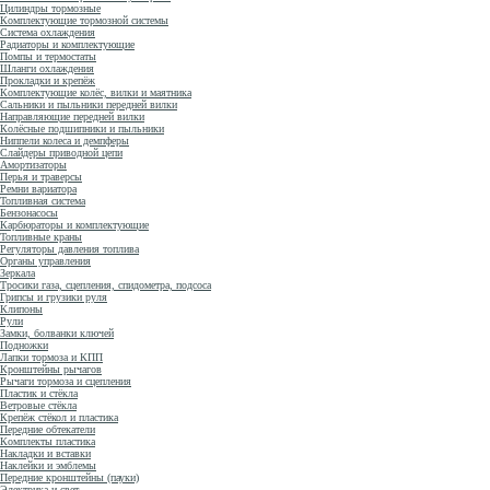
Цилиндры тормозные
Комплектующие тормозной системы
Система охлаждения
Радиаторы и комплектующие
Помпы и термостаты
Шланги охлаждения
Прокладки и крепёж
Комплектующие колёс, вилки и маятника
Сальники и пыльники передней вилки
Направляющие передней вилки
Колёсные подшипники и пыльники
Ниппели колеса и демпферы
Слайдеры приводной цепи
Амортизаторы
Перья и траверсы
Ремни вариатора
Топливная система
Бензонасосы
Карбюраторы и комплектующие
Топливные краны
Регуляторы давления топлива
Органы управления
Зеркала
Тросики газа, сцепления, спидометра, подсоса
Грипсы и грузики руля
Клипоны
Рули
Замки, болванки ключей
Подножки
Лапки тормоза и КПП
Кронштейны рычагов
Рычаги тормоза и сцепления
Пластик и стёкла
Ветровые стёкла
Крепёж стёкол и пластика
Передние обтекатели
Комплекты пластика
Накладки и вставки
Наклейки и эмблемы
Передние кронштейны (пауки)
Электрика и свет