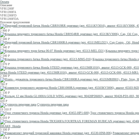
Оплата
Описание
VFR1200F
VFR1200FA
VFR1200FD
VFR1200FDA
Похожие предложения
2 900
Р
2 500
Р
1 340
Р
Крышка переднего торм б
2 540
Р
Крышка тормозного бачка Honda о
3 070
Р
бачка Honda STEED оригинал (арт. 45513MR1016), аналог 45513-GCK-000, 45513-GCK-006, 45513-M
2 300
Р
780
Р
1 130
Р
420
Р
Суппорта передние пара
19 310
Р
Трос стояночного тормоза Honda ори
6 610
Р
BRAKE, Honda
3 100
Р
Ремкомплект передн
2 370
Р