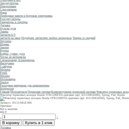
Аккумуляторы
Поворотники
Стоп-сигналы
Фары
Приборные панели и бортовая электроника
Реле-регуляторы
Генераторы и стартёры
Датчики
Пульты руля
Лампы
Запчасти Б/У
запчасти на заказ
Подобрать запчасти
по модели мотоцикла
Товары со скидкой
Перчатки
Шлемы
Защита
Куртки
Кофры, сумки, дуги
Чехлы на мотоциклы
Сигнализации, Блокираторы
Инструмент
Слайдеры
Michelin
Pirelli
Metzeler
Мотокамеры
Dunlop
Расходные материалы для шиномонтажа
Bridgestone
Главная
/
Мотозапчасти
/
Тормозная система
/
Комплектующие тормозной системы
/
Фиксатор тормозных коло
Фиксатор тормозных колодок Honda VFR1200FDA оригинал (арт. 45113MGE006), Spring, Pad, Honda
Артикул: 45113-MGE-006
Оригинал
Нет в наличии
800
Р
–
+
Доставка