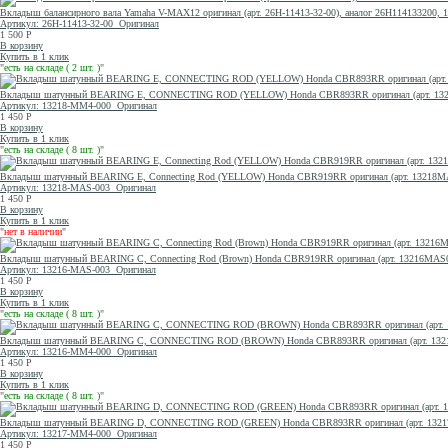
Вкладыш балансирного вала Yamaha V-MAX12 оригинал (арт. 26H-11413-32-00), аналог 26H114133200, 1
Артикул: 26H-11413-32-00
Оригинал
1 500
Р
В корзину
Купить в 1 клик
"
есть на складе ( 2 шт. )
"
Вкладыш шатунный BEARING E, CONNECTING ROD (YELLOW) Honda CBR893RR оригинал (арт. 13218M
Артикул: 13218-MM4-000
Оригинал
1 450
Р
В корзину
Купить в 1 клик
"
есть на складе ( 8 шт. )
"
Вкладыш шатунный BEARING E, Connecting Rod (YELLOW) Honda CBR919RR оригинал (арт. 13218MA
Артикул: 13218-MAS-003
Оригинал
1 450
Р
В корзину
Купить в 1 клик
"
нет в наличии
"
Вкладыш шатунный BEARING C, Connecting Rod (Brown) Honda CBR919RR оригинал (арт. 13216MAS0
Артикул: 13216-MAS-003
Оригинал
1 450
Р
В корзину
Купить в 1 клик
"
есть на складе ( 8 шт. )
"
Вкладыш шатунный BEARING C, CONNECTING ROD (BROWN) Honda CBR893RR оригинал (арт. 13216M
Артикул: 13216-MM4-000
Оригинал
1 450
Р
В корзину
Купить в 1 клик
"
есть на складе ( 8 шт. )
"
Вкладыш шатунный BEARING D, CONNECTING ROD (GREEN) Honda CBR893RR оригинал (арт. 13217MM
Артикул: 13217-MM4-000
Оригинал
1 450
Р