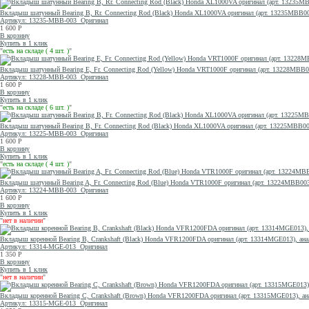
Вкладыш шатунный Bearing B, Rr. Connecting Rod (Black) Honda XL1000VA оригинал (арт. 13235MBB
Артикул: 13235-MBB-003
Оригинал
1 600
Р
В корзину
Купить в 1 клик
"
есть на складе ( 4 шт. )
"
Вкладыш шатунный Bearing E, Fr. Connecting Rod (Yellow) Honda VRT1000F оригинал (арт. 13228MB
Артикул: 13228-MBB-003
Оригинал
1 600
Р
В корзину
Купить в 1 клик
"
есть на складе ( 6 шт. )
"
Вкладыш шатунный Bearing B, Fr. Connecting Rod (Black) Honda XL1000VA оригинал (арт. 13225MBB
Артикул: 13225-MBB-003
Оригинал
1 600
Р
В корзину
Купить в 1 клик
"
есть на складе ( 4 шт. )
"
Вкладыш шатунный Bearing A, Fr. Connecting Rod (Blue) Honda VTR1000F оригинал (арт. 13224MBB0
Артикул: 13224-MBB-003
Оригинал
1 600
Р
В корзину
Купить в 1 клик
"
нет в наличии
"
Вкладыш коренной Bearing B, Crankshaft (Black) Honda VFR1200FDA оригинал (арт. 13314MGE013), ана
Артикул: 13314-MGE-013
Оригинал
1 350
Р
В корзину
Купить в 1 клик
"
нет в наличии
"
Вкладыш коренной Bearing C, Crankshaft (Brown) Honda VFR1200FDA оригинал (арт. 13315MGE013), ан
Артикул: 13315-MGE-013
Оригинал