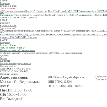
1 350
Р
В корзину
Купить в 1 клик
"
нет в наличии
"
Вкладыш шатунный Bearing B, Connecting Rod (Black) Honda VFR1200FDA оригинал (арт. 13225MGE013)
Артикул: 13225-MGE-013
Оригинал
1 200
Р
В корзину
Купить в 1 клик
"
нет в наличии
"
Вкладыш коренной Bearing D, Crankshaft (Green) Honda VFR1200FDA оригинал (арт. 13316MGE013), ана
Артикул: 13316-MGE-013
Оригинал
1 250
Р
В корзину
Купить в 1 клик
"
есть на складе ( 8 шт. )
"
Не нашли запчасть? Напишите нам
© Магазин запчастей и мотосервис Motorradhof. 2007-2026. Все права защищены.
Доставка
Оплата
Контакты
Политика конфиденциальности
Правила cookie
ЗАПЧАСТИ
+7 916 243-00-03
СЕРВИС
+7 903 208-11-00
Обратный звонок
Адрес магазина:
Обращаем в
ИП Юшков Андрей Маркович
Гражданско
Москва Ул. Вернисажная
ИНН 773001165004
дом 6.
ОГРНИП 316774600148351
Пн-Пт:
11:00−19:00
Сб:
10:00−16:00
Вс:
Выходной