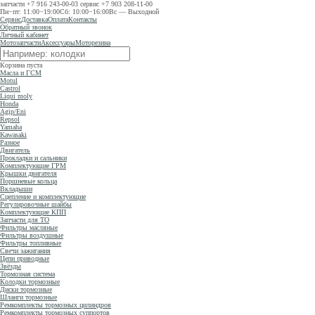
запчасти
+7 916 243-00-03
сервис
+7 903 208-11-00
Пн−пт: 11:00−19:00
Сб: 10:00−16:00
Вс — Выходной
Сервис
Доставка
Оплата
Контакты
Обратный звонок
Личный кабинет
Мотозапчасти
Аксессуары
Моторезина
Корзина пуста
Масла и ГСМ
Motul
Castrol
Liqui moly
Honda
Agip/Eni
Repsol
Yamaha
Kawasaki
Разное
Двигатель
Прокладки и сальники
Комплектующие ГРМ
Крышки двигателя
Поршневые кольца
Вкладыши
Сцепление и комплектующие
Регулировочные шайбы
Комплектующие КПП
Запчасти для ТО
Фильтры масляные
Фильтры воздушные
Фильтры топливные
Свечи зажигания
Цепи приводные
Звёзды
Тормозная система
Колодки тормозные
Диски тормозные
Шланги тормозные
Ремкомплекты тормозных цилиндров
Ремкомплекты тормозных суппортов