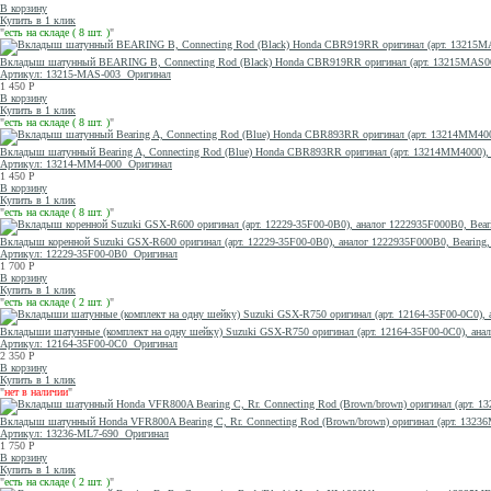
В корзину
Купить в 1 клик
"
есть на складе ( 8 шт. )
"
Вкладыш шатунный BEARING B, Connecting Rod (Black) Honda CBR919RR оригинал (арт. 13215MAS0
Артикул: 13215-MAS-003
Оригинал
1 450
Р
В корзину
Купить в 1 клик
"
есть на складе ( 8 шт. )
"
Вкладыш шатунный Bearing A, Connecting Rod (Blue) Honda CBR893RR оригинал (арт. 13214MM4000), B
Артикул: 13214-MM4-000
Оригинал
1 450
Р
В корзину
Купить в 1 клик
"
есть на складе ( 8 шт. )
"
Вкладыш коренной Suzuki GSX-R600 оригинал (арт. 12229-35F00-0B0), аналог 1222935F000B0, Bearing, C
Артикул: 12229-35F00-0B0
Оригинал
1 700
Р
В корзину
Купить в 1 клик
"
есть на складе ( 2 шт. )
"
Вкладыши шатунные (комплект на одну шейку) Suzuki GSX-R750 оригинал (арт. 12164-35F00-0C0), анало
Артикул: 12164-35F00-0C0
Оригинал
2 350
Р
В корзину
Купить в 1 клик
"
нет в наличии
"
Вкладыш шатунный Honda VFR800A Bearing C, Rr. Connecting Rod (Brown/brown) оригинал (арт. 1323
Артикул: 13236-ML7-690
Оригинал
1 750
Р
В корзину
Купить в 1 клик
"
есть на складе ( 2 шт. )
"