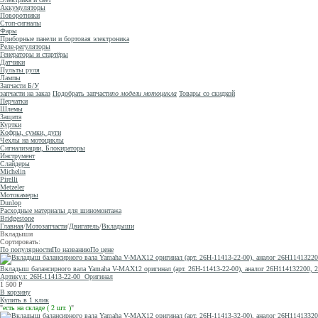
Аккумуляторы
Поворотники
Стоп-сигналы
Фары
Приборные панели и бортовая электроника
Реле-регуляторы
Генераторы и стартёры
Датчики
Пульты руля
Лампы
Запчасти Б/У
запчасти на заказ
Подобрать запчасти
по модели мотоцикла
Товары со скидкой
Перчатки
Шлемы
Защита
Куртки
Кофры, сумки, дуги
Чехлы на мотоциклы
Сигнализации, Блокираторы
Инструмент
Слайдеры
Michelin
Pirelli
Metzeler
Мотокамеры
Dunlop
Расходные материалы для шиномонтажа
Bridgestone
Главная
/
Мотозапчасти
/
Двигатель
/
Вкладыши
Вкладыши
Сортировать:
По популярности
По названию
По цене
Вкладыш балансирного вала Yamaha V-MAX12 оригинал (арт. 26H-11413-22-00), аналог 26H114132200, 2
Артикул: 26H-11413-22-00
Оригинал
1 500
Р
В корзину
Купить в 1 клик
"
есть на складе ( 2 шт. )
"