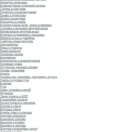
Цилиндры тормозные
Комплектующие тормозной системы
Система охлаждения
Радиаторы и комплектующие
Помпы и термостаты
Шланги охлаждения
Прокладки и крепёж
Комплектующие колёс, вилки и маятника
Сальники и пыльники передней вилки
Направляющие передней вилки
Колёсные подшипники и пыльники
Ниппели колеса и демпферы
Слайдеры приводной цепи
Амортизаторы
Перья и траверсы
Ремни вариатора
Топливная система
Бензонасосы
Карбюраторы и комплектующие
Топливные краны
Регуляторы давления топлива
Органы управления
Зеркала
Тросики газа, сцепления, спидометра, подсоса
Грипсы и грузики руля
Клипоны
Рули
Замки, болванки ключей
Подножки
Лапки тормоза и КПП
Кронштейны рычагов
Рычаги тормоза и сцепления
Пластик и стёкла
Ветровые стёкла
Крепёж стёкол и пластика
Передние обтекатели
Комплекты пластика
Накладки и вставки
Наклейки и эмблемы
Передние кронштейны (пауки)
Электрика и свет