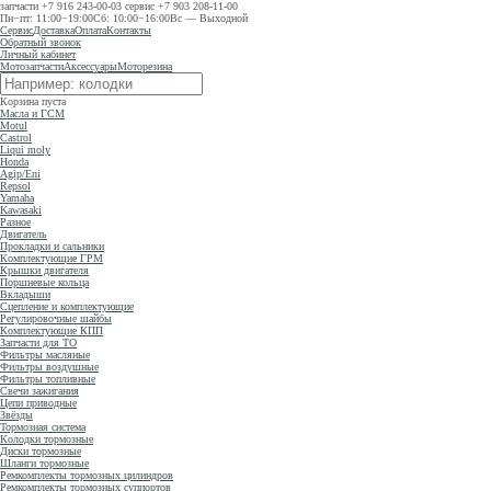
запчасти
+7 916 243-00-03
сервис
+7 903 208-11-00
Пн−пт: 11:00−19:00
Сб: 10:00−16:00
Вс — Выходной
Сервис
Доставка
Оплата
Контакты
Обратный звонок
Личный кабинет
Мотозапчасти
Аксессуары
Моторезина
Корзина пуста
Масла и ГСМ
Motul
Castrol
Liqui moly
Honda
Agip/Eni
Repsol
Yamaha
Kawasaki
Разное
Двигатель
Прокладки и сальники
Комплектующие ГРМ
Крышки двигателя
Поршневые кольца
Вкладыши
Сцепление и комплектующие
Регулировочные шайбы
Комплектующие КПП
Запчасти для ТО
Фильтры масляные
Фильтры воздушные
Фильтры топливные
Свечи зажигания
Цепи приводные
Звёзды
Тормозная система
Колодки тормозные
Диски тормозные
Шланги тормозные
Ремкомплекты тормозных цилиндров
Ремкомплекты тормозных суппортов