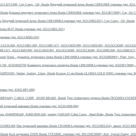
Передний тормозной бачок Honda CBR919RR оригинал (арт. 4551
Крышка переднего тормозного бачка Honda CBR954RR оригинал (арт. 45513KV3006), Cap, Oil C
Передний тормозной бачок Honda CBR1000RA оригинал (арт. 45511MELD21), Cup Comp., Oil, Honda
ачка 06-07 Honda оригинал (арт. 45513-MEL-D21)
ригинал (арт. 45513-MM5-016)
13-MR1-671, 45513-MZ0-890, 45513-MZ0-891, 45513GCK000, 45513GCK006, 45513MR1006, 45513MR167
Плата - держатель тормозного бачка Honda CBR1000RA оригинал (арт. 45535MR8901), Plate, Stop,
Коннектор тормозного цилиндра Honda CBR1000RA оригинал (арт. 45503KV3006),
Кольцо 12 мм Honda GL1800A GOLD WING оригинал (арт. 904
гинал (арт. 43455-HP1-600)
Трос стояночного тормоза Honda TRX500FA FOU
ей тормозной машинки Honda оригинал (арт. 45530-HN8-006)
Трос стояночно
Пин тормозной машинки Honda CB1000RA оригинал (арт. 45525MEL016), аналог 45525-M
Болт подножки 10X90 Honda VTX1800C оригинал (арт. 90112MCH000), Bolt, Special Flange, 10X