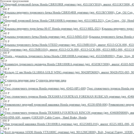
Похожие предложения
2 900
Р
2 500
Р
1 340
Р
Крышка переднего торм б
2 540
Р
Крышка тормозного бачка Honda о
3 070
Р
STEED оригинал (арт. 45513MR1016), аналог 45513-GCK-000, 45513-GCK-006, 45513-MR1-006, 455
2 300
Р
780
Р
1 130
Р
420
Р
Суппорта передние пара
19 310
Р
Трос стояночного тормоза Honda ори
6 610
Р
3 100
Р
Ремкомплект передн
2 370
Р
43460-HN8-A00, размер (158Х169) Cable Comp., Hand Brake, Honda
5 890
Р
1 700
Р