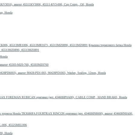
1KV3016), аналог 45511KV3006, 45511-KV3-006, Cup Comp., Oil, Honda
up, Honda
Крышка тормозного бачка Honda
1, 45513MZ0890, 45513MZ0891
 Honda
 аналог 45503-MZ0-760, 45503MZ0760
28PD6003), аналог 90428-PD1-003, 90428PD1003, Washer, Sealing, 12mm, Honda
RTRAX FOREMAN RUBICAN оригинал (арт. 43460HP0A00), CABLE COMP., HAND BRAKE, Honda
го тормоза Honda TRX680FA FOURTRAX RINCON оригинал (арт. 43460HN8000), аналог 43460HN8A00,
EL-006, 45525MEL006
90, Honda