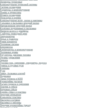
Цилиндры тормозные
Комплектующие тормозной системы
Система охлаждения
Радиаторы и комплектующие
Помпы и термостаты
Шланги охлаждения
Прокладки и крепёж
Комплектующие колёс, вилки и маятника
Сальники и пыльники передней вилки
Направляющие передней вилки
Колёсные подшипники и пыльники
Ниппели колеса и демпферы
Слайдеры приводной цепи
Амортизаторы
Перья и траверсы
Ремни вариатора
Топливная система
Бензонасосы
Карбюраторы и комплектующие
Топливные краны
Регуляторы давления топлива
Органы управления
Зеркала
Тросики газа, сцепления, спидометра, подсоса
Грипсы и грузики руля
Клипоны
Рули
Замки, болванки ключей
Подножки
Лапки тормоза и КПП
Кронштейны рычагов
Рычаги тормоза и сцепления
Пластик и стёкла
Ветровые стёкла
Крепёж стёкол и пластика
Передние обтекатели
Комплекты пластика
Накладки и вставки
Наклейки и эмблемы
Передние кронштейны (пауки)
Электрика и свет