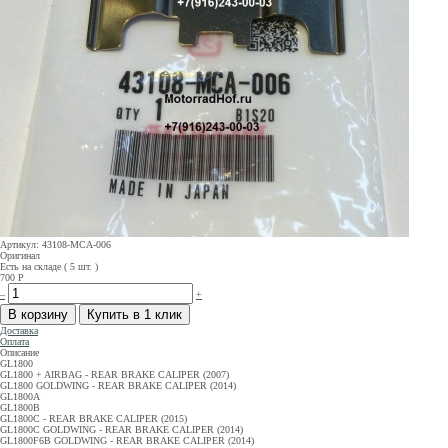
Артикул: 43108-MCA-006
Оригинал
Есть на складе ( 5 шт. )
700
Р
–
+
Доставка
Оплата
Описание
GL1800
GL1800 + AIRBAG - REAR BRAKE CALIPER (2007)
GL1800 GOLDWING - REAR BRAKE CALIPER (2014)
GL1800A
GL1800B
GL1800C - REAR BRAKE CALIPER (2015)
GL1800C GOLDWING - REAR BRAKE CALIPER (2014)
GL1800F6B GOLDWING - REAR BRAKE CALIPER (2014)