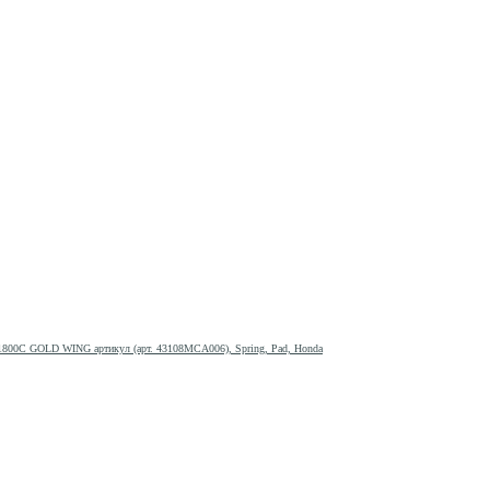
1800C GOLD WING артикул (арт. 43108MCA006), Spring, Pad, Honda