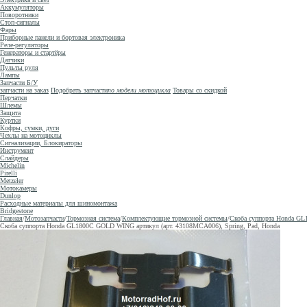
Аккумуляторы
Поворотники
Стоп-сигналы
Фары
Приборные панели и бортовая электроника
Реле-регуляторы
Генераторы и стартёры
Датчики
Пульты руля
Лампы
Запчасти Б/У
запчасти на заказ
Подобрать запчасти
по модели мотоцикла
Товары со скидкой
Перчатки
Шлемы
Защита
Куртки
Кофры, сумки, дуги
Чехлы на мотоциклы
Сигнализации, Блокираторы
Инструмент
Слайдеры
Michelin
Pirelli
Metzeler
Мотокамеры
Dunlop
Расходные материалы для шиномонтажа
Bridgestone
Главная
/
Мотозапчасти
/
Тормозная система
/
Комплектующие тормозной системы
/
Скоба суппорта Honda GL
Скоба суппорта Honda GL1800C GOLD WING артикул (арт. 43108MCA006), Spring, Pad, Honda