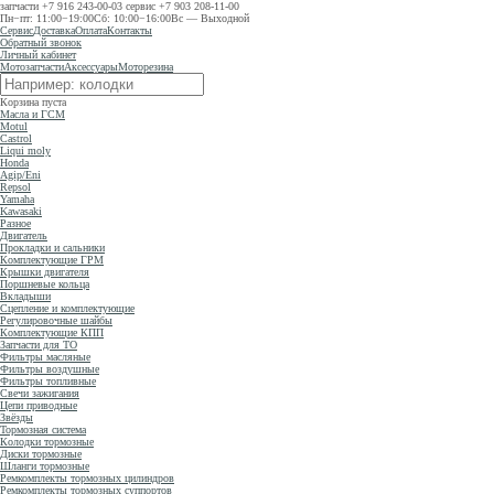
запчасти
+7 916 243-00-03
сервис
+7 903 208-11-00
Пн−пт: 11:00−19:00
Сб: 10:00−16:00
Вс — Выходной
Сервис
Доставка
Оплата
Контакты
Обратный звонок
Личный кабинет
Мотозапчасти
Аксессуары
Моторезина
Корзина пуста
Масла и ГСМ
Motul
Castrol
Liqui moly
Honda
Agip/Eni
Repsol
Yamaha
Kawasaki
Разное
Двигатель
Прокладки и сальники
Комплектующие ГРМ
Крышки двигателя
Поршневые кольца
Вкладыши
Сцепление и комплектующие
Регулировочные шайбы
Комплектующие КПП
Запчасти для ТО
Фильтры масляные
Фильтры воздушные
Фильтры топливные
Свечи зажигания
Цепи приводные
Звёзды
Тормозная система
Колодки тормозные
Диски тормозные
Шланги тормозные
Ремкомплекты тормозных цилиндров
Ремкомплекты тормозных суппортов