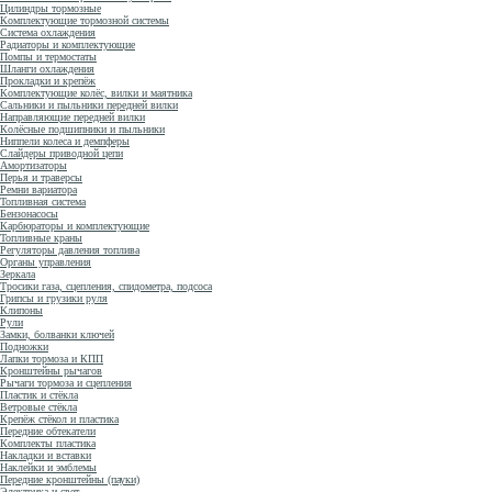
Цилиндры тормозные
Комплектующие тормозной системы
Система охлаждения
Радиаторы и комплектующие
Помпы и термостаты
Шланги охлаждения
Прокладки и крепёж
Комплектующие колёс, вилки и маятника
Сальники и пыльники передней вилки
Направляющие передней вилки
Колёсные подшипники и пыльники
Ниппели колеса и демпферы
Слайдеры приводной цепи
Амортизаторы
Перья и траверсы
Ремни вариатора
Топливная система
Бензонасосы
Карбюраторы и комплектующие
Топливные краны
Регуляторы давления топлива
Органы управления
Зеркала
Тросики газа, сцепления, спидометра, подсоса
Грипсы и грузики руля
Клипоны
Рули
Замки, болванки ключей
Подножки
Лапки тормоза и КПП
Кронштейны рычагов
Рычаги тормоза и сцепления
Пластик и стёкла
Ветровые стёкла
Крепёж стёкол и пластика
Передние обтекатели
Комплекты пластика
Накладки и вставки
Наклейки и эмблемы
Передние кронштейны (пауки)
Электрика и свет