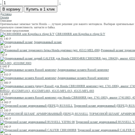
–
+
Доставка
Оплата
Описание
Оригинальные запасные части Honda — лучшее решение для вашего мотоцикла. Выбирая оригинальные за
идеальную совместимость запчасти и байка.
Похожие предложения
CBR1000RR кпп Коробка в сборе Б/У
45 140
Р
Армированный шланг
20 520
Р
Резиновый шланг тормозно
730
Р
MCJ-003, 43310MCJ003
6 640
Р
Армированные шланги Russell комплект
14 910
Р
Армированные шланги Russell комплект
15 080
Р
R09552, 45125MFL013, 45125MFL003, 45125-MFL-013, 45125-MFL-003
14 680
Р
14 060
Р
Тормозной шланг армированный (ПЕРЕД) RU
15 100
Р
ТОРМОЗНОЙ ШЛАНГ АРМИРОВА
15 940
Р
Тормозной шланг армированный RUSSELL Y
15 940
Р
Тормозной шланг армированный CALFER 
10 380
Р