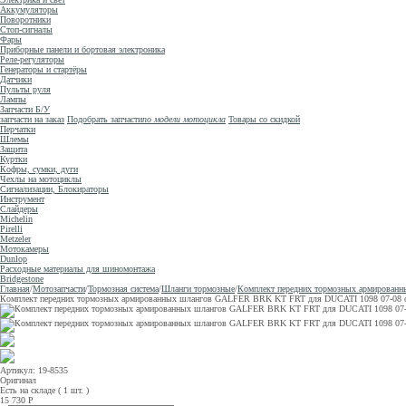
Аккумуляторы
Поворотники
Стоп-сигналы
Фары
Приборные панели и бортовая электроника
Реле-регуляторы
Генераторы и стартёры
Датчики
Пульты руля
Лампы
Запчасти Б/У
запчасти на заказ
Подобрать запчасти
по модели мотоцикла
Товары со скидкой
Перчатки
Шлемы
Защита
Куртки
Кофры, сумки, дуги
Чехлы на мотоциклы
Сигнализации, Блокираторы
Инструмент
Слайдеры
Michelin
Pirelli
Metzeler
Мотокамеры
Dunlop
Расходные материалы для шиномонтажа
Bridgestone
Главная
/
Мотозапчасти
/
Тормозная система
/
Шланги тормозные
/
Комплект передних тормозных армирован
Комплект передних тормозных армированных шлангов GALFER BRK KT FRT для DUCATI 1098 07-08 
Артикул: 19-8535
Оригинал
Есть на складе ( 1 шт. )
15 730
Р