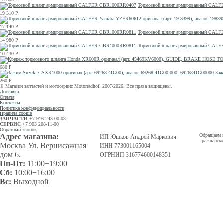
Тормозной шланг армированный CAL
19 310
Р
17 140
Р
Тормозной шланг армированный CAL
14 980
Р
Тормозной шланг армированный CAL
10 430
Р
680
Р
Заж
260
Р
© Магазин запчастей и мотосервис Motorradhof. 2007-2026. Все права защищены.
Доставка
Оплата
Контакты
Политика конфиденциальности
Правила cookie
ЗАПЧАСТИ
+7 916 243-00-03
СЕРВИС
+7 903 208-11-00
Обратный звонок
Адрес магазина:
Обращаем в
ИП Юшков Андрей Маркович
Гражданско
Москва Ул. Вернисажная
ИНН 773001165004
дом 6.
ОГРНИП 316774600148351
Пн-Пт:
11:00−19:00
Сб:
10:00−16:00
Вс:
Выходной