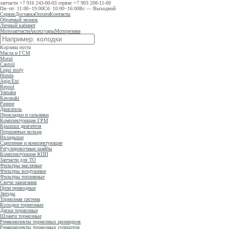
запчасти
+7 916 243-00-03
сервис
+7 903 208-11-00
Пн−пт: 11:00−19:00
Сб: 10:00−16:00
Вс — Выходной
Сервис
Доставка
Оплата
Контакты
Обратный звонок
Личный кабинет
Мотозапчасти
Аксессуары
Моторезина
Корзина пуста
Масла и ГСМ
Motul
Castrol
Liqui moly
Honda
Agip/Eni
Repsol
Yamaha
Kawasaki
Разное
Двигатель
Прокладки и сальники
Комплектующие ГРМ
Крышки двигателя
Поршневые кольца
Вкладыши
Сцепление и комплектующие
Регулировочные шайбы
Комплектующие КПП
Запчасти для ТО
Фильтры масляные
Фильтры воздушные
Фильтры топливные
Свечи зажигания
Цепи приводные
Звёзды
Тормозная система
Колодки тормозные
Диски тормозные
Шланги тормозные
Ремкомплекты тормозных цилиндров
Ремкомплекты тормозных суппортов