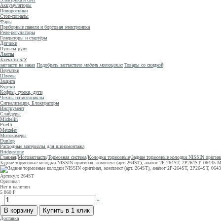
Аккумуляторы
Поворотники
Стоп-сигналы
Фары
Приборные панели и бортовая электроника
Реле-регуляторы
Генераторы и стартёры
Датчики
Пульты руля
Лампы
Запчасти Б/У
запчасти на заказ
Подобрать запчасти
по модели мотоцикла
Товары со скидкой
Перчатки
Шлемы
Защита
Куртки
Кофры, сумки, дуги
Чехлы на мотоциклы
Сигнализации, Блокираторы
Инструмент
Слайдеры
Michelin
Pirelli
Metzeler
Мотокамеры
Dunlop
Расходные материалы для шиномонтажа
Bridgestone
Главная
/
Мотозапчасти
/
Тормозная система
/
Колодки тормозные
/
Задние тормозные колодки NISSIN ориги
Задние тормозные колодки NISSIN оригинал, комплект (арт. 264ST), аналог 2P-264ST, 2P264ST, 0
Артикул: 264ST
Оригинал
Нет в наличии
5 860
Р
–
+
Доставка