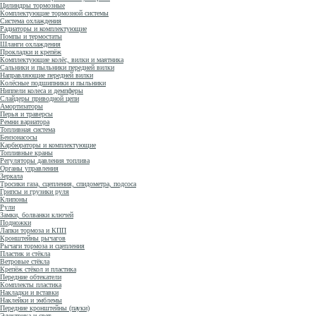
Цилиндры тормозные
Комплектующие тормозной системы
Система охлаждения
Радиаторы и комплектующие
Помпы и термостаты
Шланги охлаждения
Прокладки и крепёж
Комплектующие колёс, вилки и маятника
Сальники и пыльники передней вилки
Направляющие передней вилки
Колёсные подшипники и пыльники
Ниппели колеса и демпферы
Слайдеры приводной цепи
Амортизаторы
Перья и траверсы
Ремни вариатора
Топливная система
Бензонасосы
Карбюраторы и комплектующие
Топливные краны
Регуляторы давления топлива
Органы управления
Зеркала
Тросики газа, сцепления, спидометра, подсоса
Грипсы и грузики руля
Клипоны
Рули
Замки, болванки ключей
Подножки
Лапки тормоза и КПП
Кронштейны рычагов
Рычаги тормоза и сцепления
Пластик и стёкла
Ветровые стёкла
Крепёж стёкол и пластика
Передние обтекатели
Комплекты пластика
Накладки и вставки
Наклейки и эмблемы
Передние кронштейны (пауки)
Электрика и свет