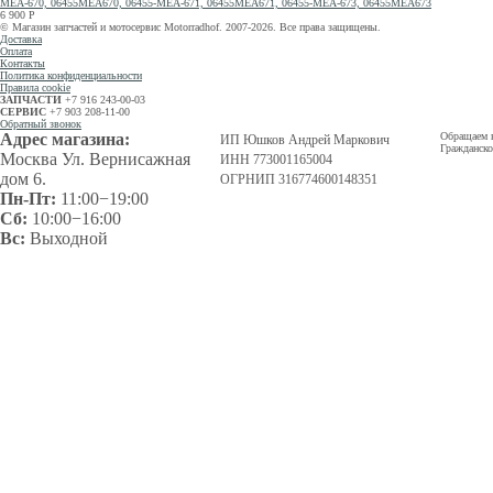
MEA-670, 06455MEA670, 06455-MEA-671, 06455MEA671, 06455-MEA-673, 06455MEA673
6 900
Р
© Магазин запчастей и мотосервис Motorradhof. 2007-2026. Все права защищены.
Доставка
Оплата
Контакты
Политика конфиденциальности
Правила cookie
ЗАПЧАСТИ
+7 916 243-00-03
СЕРВИС
+7 903 208-11-00
Обратный звонок
Адрес магазина:
Обращаем в
ИП Юшков Андрей Маркович
Гражданско
Москва Ул. Вернисажная
ИНН 773001165004
дом 6.
ОГРНИП 316774600148351
Пн-Пт:
11:00−19:00
Сб:
10:00−16:00
Вс:
Выходной