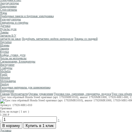
Аккумуляторы
Поворотники
Стоп-сигналы
Фары
Приборные панели и бортовая электроника
Реле-регуляторы
Генераторы и стартёры
Датчики
Пульты руля
Лампы
Запчасти Б/У
запчасти на заказ
Подобрать запчасти
по модели мотоцикла
Товары со скидкой
Перчатки
Шлемы
Защита
Куртки
Кофры, сумки, дуги
Чехлы на мотоциклы
Сигнализации, Блокираторы
Инструмент
Слайдеры
Michelin
Pirelli
Metzeler
Мотокамеры
Dunlop
Расходные материалы для шиномонтажа
Bridgestone
Главная
/
Мотозапчасти
/
Органы управления
/
Тросики газа, сцепления, спидометра, подсоса
/
Трос газа обрат
Трос газа обратный Honda Steed оригинал (арт. 17920MR1010), аналог 17920MR1000, 17920-MR1-000, Ca
Артикул: 17920-MR1-010
Оригинал
Есть на складе ( 1 шт. )
5 290
Р
–
+
Доставка