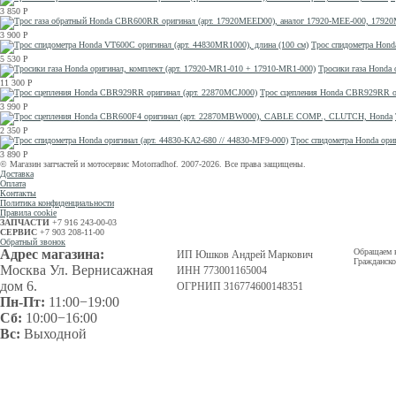
3 850
Р
3 900
Р
Трос спидометра Hond
5 530
Р
Тросики газа Honda 
11 300
Р
Трос сцепления Honda CBR929RR о
3 990
Р
2 350
Р
Трос спидометра Honda ориг
3 890
Р
© Магазин запчастей и мотосервис Motorradhof. 2007-2026. Все права защищены.
Доставка
Оплата
Контакты
Политика конфиденциальности
Правила cookie
ЗАПЧАСТИ
+7 916 243-00-03
СЕРВИС
+7 903 208-11-00
Обратный звонок
Адрес магазина:
Обращаем в
ИП Юшков Андрей Маркович
Гражданско
Москва Ул. Вернисажная
ИНН 773001165004
дом 6.
ОГРНИП 316774600148351
Пн-Пт:
11:00−19:00
Сб:
10:00−16:00
Вс:
Выходной