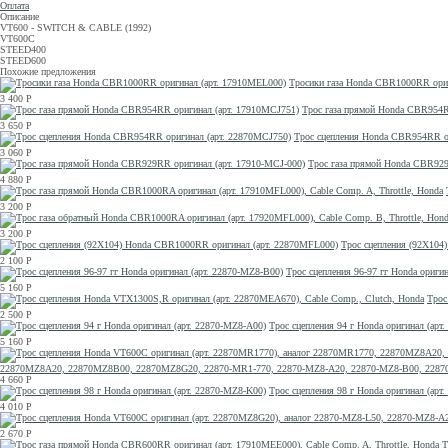
Оплата
Описание
VT600 - SWITCH & CABLE (1992)
VT600C
STEED400
STEED600
Похожие предложения
Тросики газа Honda CBR1000RR ори
3 400
Р
Трос газа прямой Honda CBR954R
3 650
Р
Трос сцепления Honda CBR954RR о
3 060
Р
Трос газа прямой Honda CBR929
4 880
Р
3 200
Р
3 200
Р
Трос сцепления (92X104
2 100
Р
Трос сцепления 96-97 гг Honda ориги
5 160
Р
Трос
2 500
Р
Трос сцепления 94 г Honda оригинал (арт
5 160
Р
22870MZ8A20, 22870MZ8B00, 22870MZ8G20, 22870-MR1-770, 22870-MZ8-A20, 22870-MZ8-B00, 2287
4 660
Р
Трос сцепления 98 г Honda оригинал (арт
4 010
Р
2 670
Р
Т