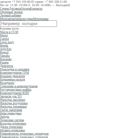
запчасти
+7 916 243-00-03
сервис
+7 903 208-11-00
Пн−пт: 11:00−19:00
Сб: 10:00−16:00
Вс — Выходной
Сервис
Доставка
Оплата
Контакты
Обратный звонок
Личный кабинет
Мотозапчасти
Аксессуары
Моторезина
Корзина пуста
Масла и ГСМ
Motul
Castrol
Liqui moly
Honda
Agip/Eni
Repsol
Yamaha
Kawasaki
Разное
Двигатель
Прокладки и сальники
Комплектующие ГРМ
Крышки двигателя
Поршневые кольца
Вкладыши
Сцепление и комплектующие
Регулировочные шайбы
Комплектующие КПП
Запчасти для ТО
Фильтры масляные
Фильтры воздушные
Фильтры топливные
Свечи зажигания
Цепи приводные
Звёзды
Тормозная система
Колодки тормозные
Диски тормозные
Шланги тормозные
Ремкомплекты тормозных цилиндров
Ремкомплекты тормозных суппортов