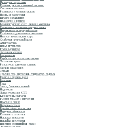
Цилиндры тормозные
Комплектующие тормозной системы
Система охлаждения
Радиаторы и комплектующие
Помпы и термостаты
Шланги охлаждения
Прокладки и крепёж
Комплектующие колёс, вилки и маятника
Сальники и пыльники передней вилки
Направляющие передней вилки
Колёсные подшипники и пыльники
Ниппели колеса и демпферы
Слайдеры приводной цепи
Амортизаторы
Перья и траверсы
Ремни вариатора
Топливная система
Бензонасосы
Карбюраторы и комплектующие
Топливные краны
Регуляторы давления топлива
Органы управления
Зеркала
Тросики газа, сцепления, спидометра, подсоса
Грипсы и грузики руля
Клипоны
Рули
Замки, болванки ключей
Подножки
Лапки тормоза и КПП
Кронштейны рычагов
Рычаги тормоза и сцепления
Пластик и стёкла
Ветровые стёкла
Крепёж стёкол и пластика
Передние обтекатели
Комплекты пластика
Накладки и вставки
Наклейки и эмблемы
Передние кронштейны (пауки)
Электрика и свет