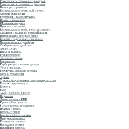
Ремкомплекты тормозных цилиндров
Ремкомплекты тормозных суппортов
Цилиндры тормозные
Комплектующие тормозной системы
Система охлаждения
Радиаторы и комплектующие
Помпы и термостаты
Шланги охлаждения
Прокладки и крепёж
Комплектующие колёс, вилки и маятника
Сальники и пыльники передней вилки
Направляющие передней вилки
Колёсные подшипники и пыльники
Ниппели колеса и демпферы
Слайдеры приводной цепи
Амортизаторы
Перья и траверсы
Ремни вариатора
Топливная система
Бензонасосы
Карбюраторы и комплектующие
Топливные краны
Регуляторы давления топлива
Органы управления
Зеркала
Тросики газа, сцепления, спидометра, подсоса
Грипсы и грузики руля
Клипоны
Рули
Замки, болванки ключей
Подножки
Лапки тормоза и КПП
Кронштейны рычагов
Рычаги тормоза и сцепления
Пластик и стёкла
Ветровые стёкла
Крепёж стёкол и пластика
Передние обтекатели
Комплекты пластика
Накладки и вставки
Наклейки и эмблемы