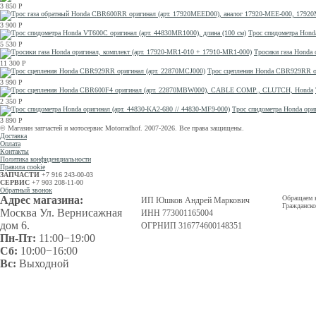
3 850
Р
3 900
Р
Трос спидометра Hond
5 530
Р
Тросики газа Honda 
11 300
Р
Трос сцепления Honda CBR929RR о
3 990
Р
2 350
Р
Трос спидометра Honda ориг
3 890
Р
© Магазин запчастей и мотосервис Motorradhof. 2007-2026. Все права защищены.
Доставка
Оплата
Контакты
Политика конфиденциальности
Правила cookie
ЗАПЧАСТИ
+7 916 243-00-03
СЕРВИС
+7 903 208-11-00
Обратный звонок
Адрес магазина:
Обращаем в
ИП Юшков Андрей Маркович
Гражданско
Москва Ул. Вернисажная
ИНН 773001165004
дом 6.
ОГРНИП 316774600148351
Пн-Пт:
11:00−19:00
Сб:
10:00−16:00
Вс:
Выходной