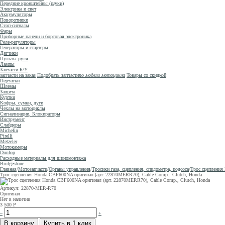
Передние кронштейны (пауки)
Электрика и свет
Аккумуляторы
Поворотники
Стоп-сигналы
Фары
Приборные панели и бортовая электроника
Реле-регуляторы
Генераторы и стартёры
Датчики
Пульты руля
Лампы
Запчасти Б/У
запчасти на заказ
Подобрать запчасти
по модели мотоцикла
Товары со скидкой
Перчатки
Шлемы
Защита
Куртки
Кофры, сумки, дуги
Чехлы на мотоциклы
Сигнализации, Блокираторы
Инструмент
Слайдеры
Michelin
Pirelli
Metzeler
Мотокамеры
Dunlop
Расходные материалы для шиномонтажа
Bridgestone
Главная
/
Мотозапчасти
/
Органы управления
/
Тросики газа, сцепления, спидометра, подсоса
/
Трос сцепления
Трос сцепления Honda CBF600NA оригинал (арт. 22870MERR70), Cable Comp., Clutch, Honda
Артикул: 22870-MER-R70
Оригинал
Нет в наличии
3 500
Р
–
+