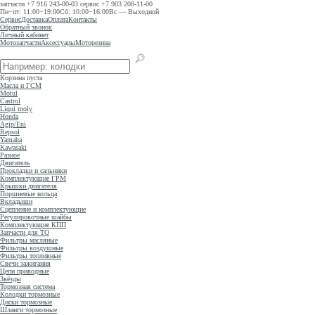
запчасти
+7 916 243-00-03
сервис
+7 903 208-11-00
Пн−пт: 11:00−19:00
Сб: 10:00−16:00
Вс — Выходной
Сервис
Доставка
Оплата
Контакты
Обратный звонок
Личный кабинет
Мотозапчасти
Аксессуары
Моторезина
Корзина пуста
Масла и ГСМ
Motul
Castrol
Liqui moly
Honda
Agip/Eni
Repsol
Yamaha
Kawasaki
Разное
Двигатель
Прокладки и сальники
Комплектующие ГРМ
Крышки двигателя
Поршневые кольца
Вкладыши
Сцепление и комплектующие
Регулировочные шайбы
Комплектующие КПП
Запчасти для ТО
Фильтры масляные
Фильтры воздушные
Фильтры топливные
Свечи зажигания
Цепи приводные
Звёзды
Тормозная система
Колодки тормозные
Диски тормозные
Шланги тормозные