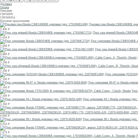
Доставка
Оплата
Описание
CBF600N
CBF600NA
Похожие предложения
Тросики газа Honda CBR1000RR ори
3 400
Р
Трос газа прямой Honda CBR954R
3 650
Р
Трос сцепления Honda CBR954RR о
3 060
Р
Трос газа прямой Honda CBR929
4 880
Р
3 200
Р
3 200
Р
Трос сцепления (92X104
2 100
Р
Трос сцепления 96-97 гг Honda ориги
5 160
Р
Трос
2 500
Р
Трос сцепления 94 г Honda оригинал (арт
5 160
Р
22870MZ8A20, 22870MZ8B00, 22870MZ8G20, 22870-MR1-770, 22870-MZ8-A20, 22870-MZ8-B00, 2287
4 660
Р
Трос сцепления 98 г Honda оригинал (арт
4 010
Р
2 670
Р
Т