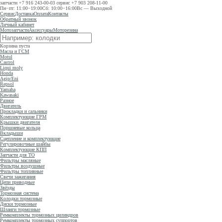
запчасти
+7 916 243-00-03
сервис
+7 903 208-11-00
Пн−пт: 11:00−19:00
Сб: 10:00−16:00
Вс — Выходной
Сервис
Доставка
Оплата
Контакты
Обратный звонок
Личный кабинет
Мотозапчасти
Аксессуары
Моторезина
Корзина пуста
Масла и ГСМ
Motul
Castrol
Liqui moly
Honda
Agip/Eni
Repsol
Yamaha
Kawasaki
Разное
Двигатель
Прокладки и сальники
Комплектующие ГРМ
Крышки двигателя
Поршневые кольца
Вкладыши
Сцепление и комплектующие
Регулировочные шайбы
Комплектующие КПП
Запчасти для ТО
Фильтры масляные
Фильтры воздушные
Фильтры топливные
Свечи зажигания
Цепи приводные
Звёзды
Тормозная система
Колодки тормозные
Диски тормозные
Шланги тормозные
Ремкомплекты тормозных цилиндров
Ремкомплекты тормозных суппортов