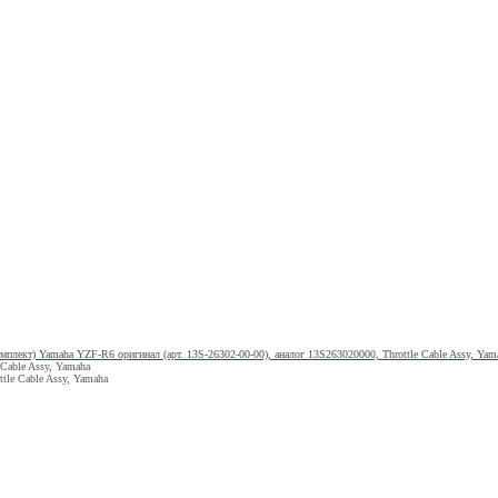
омплект) Yamaha YZF-R6 оригинал (арт. 13S-26302-00-00), аналог 13S263020000, Throttle Cable Assy, Yam
 Cable Assy, Yamaha