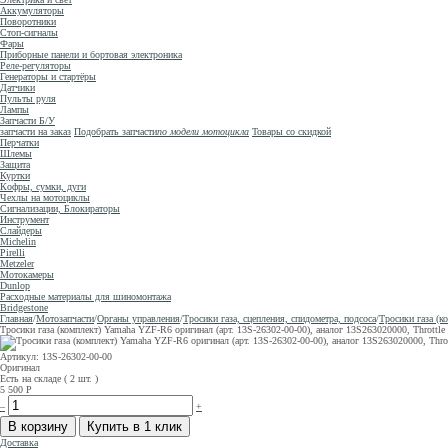
Аккумуляторы
Поворотники
Стоп-сигналы
Фары
Приборные панели и бортовая электроника
Реле-регуляторы
Генераторы и стартёры
Датчики
Пульты руля
Лампы
Запчасти Б/У
запчасти на заказ
Подобрать запчасти
по модели мотоцикла
Товары со скидкой
Перчатки
Шлемы
Защита
Куртки
Кофры, сумки, дуги
Чехлы на мотоциклы
Сигнализации, Блокираторы
Инструмент
Слайдеры
Michelin
Pirelli
Metzeler
Мотокамеры
Dunlop
Расходные материалы для шиномонтажа
Bridgestone
Главная
/
Мотозапчасти
/
Органы управления
/
Тросики газа, сцепления, спидометра, подсоса
/
Тросики газа (к
Тросики газа (комплект) Yamaha YZF-R6 оригинал (арт. 13S-26302-00-00), аналог 13S263020000, Throttle
Артикул: 13S-26302-00-00
Оригинал
Есть на складе ( 2 шт. )
5 500
Р
–
+
Доставка