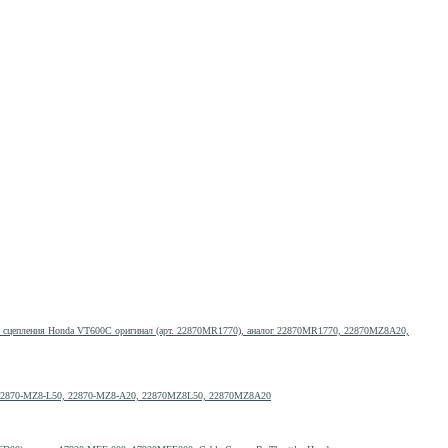
 сцепления Honda VT600C оригинал (арт. 22870MR1770), аналог 22870MR1770, 22870MZ8A20,
г 22870-MZ8-L50, 22870-MZ8-A20, 22870MZ8L50, 22870MZ8A20