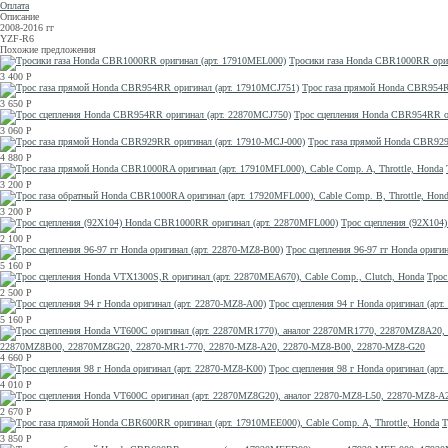
Оплата
Описание
2008-2016 гг
YZF-R6
Похожие предложения
Тросики газа Honda CBR1000RR ори
3 400
Р
Трос газа прямой Honda CBR954R
3 650
Р
Трос сцепления Honda CBR954RR о
3 060
Р
Трос газа прямой Honda CBR929
4 880
Р
3 200
Р
3 200
Р
Трос сцепления (92X104
2 100
Р
Трос сцепления 96-97 гг Honda ориги
5 160
Р
Трос
2 500
Р
Трос сцепления 94 г Honda оригинал (арт
5 160
Р
22870MZ8B00, 22870MZ8G20, 22870-MR1-770, 22870-MZ8-A20, 22870-MZ8-B00, 22870-MZ8-G20
4 660
Р
Трос сцепления 98 г Honda оригинал (арт
4 010
Р
2 670
Р
Т
3 850
Р