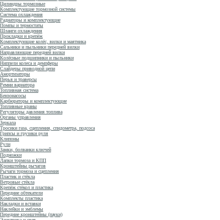
Цилиндры тормозные
Комплектующие тормозной системы
Система охлаждения
Радиаторы и комплектующие
Помпы и термостаты
Шланги охлаждения
Прокладки и крепёж
Комплектующие колёс, вилки и маятника
Сальники и пыльники передней вилки
Направляющие передней вилки
Колёсные подшипники и пыльники
Ниппели колеса и демпферы
Слайдеры приводной цепи
Амортизаторы
Перья и траверсы
Ремни вариатора
Топливная система
Бензонасосы
Карбюраторы и комплектующие
Топливные краны
Регуляторы давления топлива
Органы управления
Зеркала
Тросики газа, сцепления, спидометра, подсоса
Грипсы и грузики руля
Клипоны
Рули
Замки, болванки ключей
Подножки
Лапки тормоза и КПП
Кронштейны рычагов
Рычаги тормоза и сцепления
Пластик и стёкла
Ветровые стёкла
Крепёж стёкол и пластика
Передние обтекатели
Комплекты пластика
Накладки и вставки
Наклейки и эмблемы
Передние кронштейны (пауки)
Электрика и свет