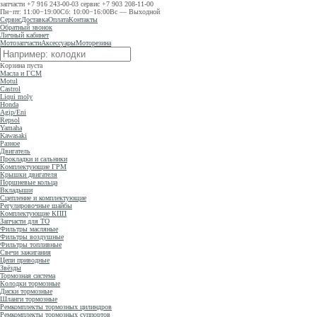
запчасти
+7 916 243-00-03
сервис
+7 903 208-11-00
Пн−пт: 11:00−19:00
Сб: 10:00−16:00
Вс — Выходной
Сервис
Доставка
Оплата
Контакты
Обратный звонок
Личный кабинет
Мотозапчасти
Аксессуары
Моторезина
Корзина пуста
Масла и ГСМ
Motul
Castrol
Liqui moly
Honda
Agip/Eni
Repsol
Yamaha
Kawasaki
Разное
Двигатель
Прокладки и сальники
Комплектующие ГРМ
Крышки двигателя
Поршневые кольца
Вкладыши
Сцепление и комплектующие
Регулировочные шайбы
Комплектующие КПП
Запчасти для ТО
Фильтры масляные
Фильтры воздушные
Фильтры топливные
Свечи зажигания
Цепи приводные
Звёзды
Тормозная система
Колодки тормозные
Диски тормозные
Шланги тормозные
Ремкомплекты тормозных цилиндров
Ремкомплекты тормозных суппортов