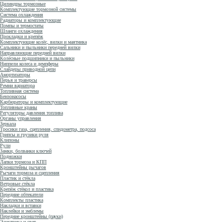
Цилиндры тормозные
Комплектующие тормозной системы
Система охлаждения
Радиаторы и комплектующие
Помпы и термостаты
Шланги охлаждения
Прокладки и крепёж
Комплектующие колёс, вилки и маятника
Сальники и пыльники передней вилки
Направляющие передней вилки
Колёсные подшипники и пыльники
Ниппели колеса и демпферы
Слайдеры приводной цепи
Амортизаторы
Перья и траверсы
Ремни вариатора
Топливная система
Бензонасосы
Карбюраторы и комплектующие
Топливные краны
Регуляторы давления топлива
Органы управления
Зеркала
Тросики газа, сцепления, спидометра, подсоса
Грипсы и грузики руля
Клипоны
Рули
Замки, болванки ключей
Подножки
Лапки тормоза и КПП
Кронштейны рычагов
Рычаги тормоза и сцепления
Пластик и стёкла
Ветровые стёкла
Крепёж стёкол и пластика
Передние обтекатели
Комплекты пластика
Накладки и вставки
Наклейки и эмблемы
Передние кронштейны (пауки)
Электрика и свет