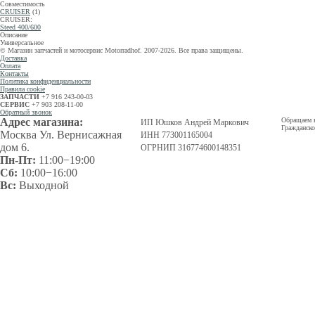
Совместимость
CRUISER
(1)
CRUISER:
Steed 400/600
Описание
Универсальное
© Магазин запчастей и мотосервис Motorradhof. 2007-2026. Все права защищены.
Доставка
Оплата
Контакты
Политика конфиденциальности
Правила cookie
ЗАПЧАСТИ
+7 916 243-00-03
СЕРВИС
+7 903 208-11-00
Обратный звонок
Адрес магазина:
Обращаем в
ИП Юшков Андрей Маркович
Гражданско
Москва Ул. Вернисажная
ИНН 773001165004
дом 6.
ОГРНИП 316774600148351
Пн-Пт:
11:00−19:00
Сб:
10:00−16:00
Вс:
Выходной