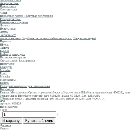
Аккумуляторы
Поворотники
Стоп-сигналы
Фары
Приборные панели и бортовая электроника
Реле-регуляторы
Генераторы и стартёры
Датчики
Пульты руля
Лампы
Запчасти Б/У
запчасти на заказ
Подобрать запчасти
по модели мотоцикла
Товары со скидкой
Перчатки
Шлемы
Защита
Куртки
Кофры, сумки, дуги
Чехлы на мотоциклы
Сигнализации, Блокираторы
Инструмент
Слайдеры
Michelin
Pirelli
Metzeler
Мотокамеры
Dunlop
Расходные материалы для шиномонтажа
Bridgestone
Главная
/
Мотозапчасти
/
Органы управления
/
Зеркала
/
Зеркало левое BikeMaster оригинал (арт. 600229), а
Зеркало левое BikeMaster оригинал (арт. 600229), аналог 60-0229. Для YAMAHA
Артикул: 600229
Нет в наличии
1 840
Р
–
+
Доставка
Оплата