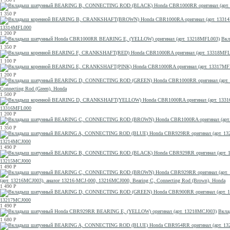
1 350
Р
13314MFL000
1 200
Р
Вкл
1 350
Р
1 100
Р
1 200
Р
Connecting Rod (Green), Honda
1 500
Р
13316MFL000
1 200
Р
1 350
Р
13214MCJ000
1 490
Р
13215MCJ000
1 490
Р
(арт. 13216MCJ003), аналог 13216-MCJ-000, 13216MCJ000, Bearing C, Connecting Rod (Brown), Honda
1 490
Р
13217MCJ000
1 490
Р
Вкла
1 680
Р