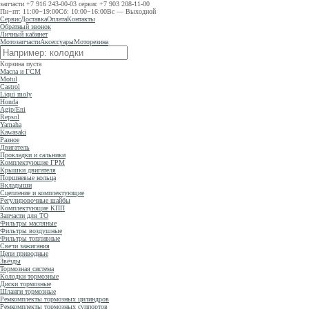
запчасти
+7 916 243-00-03
сервис
+7 903 208-11-00
Пн−пт: 11:00−19:00
Сб: 10:00−16:00
Вс — Выходной
Сервис
Доставка
Оплата
Контакты
Обратный звонок
Личный кабинет
Мотозапчасти
Аксессуары
Моторезина
Корзина пуста
Масла и ГСМ
Motul
Castrol
Liqui moly
Honda
Agip/Eni
Repsol
Yamaha
Kawasaki
Разное
Двигатель
Прокладки и сальники
Комплектующие ГРМ
Крышки двигателя
Поршневые кольца
Вкладыши
Сцепление и комплектующие
Регулировочные шайбы
Комплектующие КПП
Запчасти для ТО
Фильтры масляные
Фильтры воздушные
Фильтры топливные
Свечи зажигания
Цепи приводные
Звёзды
Тормозная система
Колодки тормозные
Диски тормозные
Шланги тормозные
Ремкомплекты тормозных цилиндров
Ремкомплекты тормозных суппортов