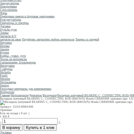
Аккумуляторы
Поворотники
Стоп-сигналы
Фары
Приборные панели и бортовая электроника
Реле-регуляторы
Генераторы и стартёры
Датчики
Пульты руля
Лампы
Запчасти Б/У
запчасти на заказ
Подобрать запчасти
по модели мотоцикла
Товары со скидкой
Перчатки
Шлемы
Защита
Куртки
Кофры, сумки, дуги
Чехлы на мотоциклы
Сигнализации, Блокираторы
Инструмент
Слайдеры
Michelin
Pirelli
Metzeler
Мотокамеры
Dunlop
Расходные материалы для шиномонтажа
Bridgestone
Главная
/
Мотозапчасти
/
Двигатель
/
Вкладыши
/
Вкладыш шатунный BEARING C, CONNECTING ROD (BROWN)
Вкладыш шатунный BEARING C, CONNECTING ROD (BROWN) Honda CBR893RR оригинал (арт. 13216M
Артикул: 13216-MM4-000
Оригинал
Есть на складе ( 8 шт. )
1 450
Р
–
+
Доставка