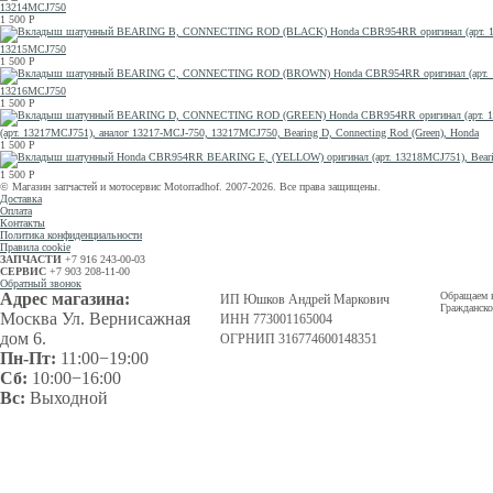
13214MCJ750
1 500
Р
13215MCJ750
1 500
Р
13216MCJ750
1 500
Р
(арт. 13217MCJ751), аналог 13217-MCJ-750, 13217MCJ750, Bearing D, Connecting Rod (Green), Honda
1 500
Р
1 500
Р
© Магазин запчастей и мотосервис Motorradhof. 2007-2026. Все права защищены.
Доставка
Оплата
Контакты
Политика конфиденциальности
Правила cookie
ЗАПЧАСТИ
+7 916 243-00-03
СЕРВИС
+7 903 208-11-00
Обратный звонок
Адрес магазина:
Обращаем в
ИП Юшков Андрей Маркович
Гражданско
Москва Ул. Вернисажная
ИНН 773001165004
дом 6.
ОГРНИП 316774600148351
Пн-Пт:
11:00−19:00
Сб:
10:00−16:00
Вс:
Выходной