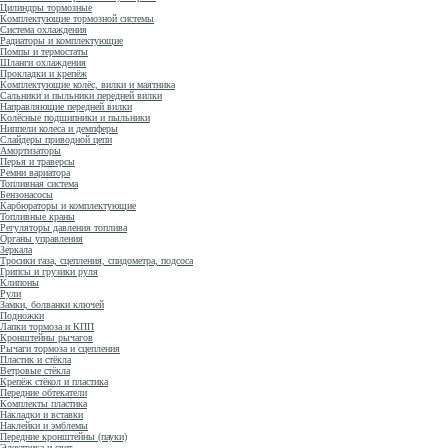
Цилиндры тормозные
Комплектующие тормозной системы
Система охлаждения
Радиаторы и комплектующие
Помпы и термостаты
Шланги охлаждения
Прокладки и крепёж
Комплектующие колёс, вилки и маятника
Сальники и пыльники передней вилки
Направляющие передней вилки
Колёсные подшипники и пыльники
Ниппели колеса и демпферы
Слайдеры приводной цепи
Амортизаторы
Перья и траверсы
Ремни вариатора
Топливная система
Бензонасосы
Карбюраторы и комплектующие
Топливные краны
Регуляторы давления топлива
Органы управления
Зеркала
Тросики газа, сцепления, спидометра, подсоса
Грипсы и грузики руля
Клипоны
Рули
Замки, болванки ключей
Подножки
Лапки тормоза и КПП
Кронштейны рычагов
Рычаги тормоза и сцепления
Пластик и стёкла
Ветровые стёкла
Крепёж стёкол и пластика
Передние обтекатели
Комплекты пластика
Накладки и вставки
Наклейки и эмблемы
Передние кронштейны (пауки)
Электрика и свет