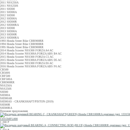
2011 NSS250A
2011 NSS250S
2011 SH300
2011 SH300A
2012 SH300
2012 SH300A
2012 SH300R
2012 SH300RA
2013 SH300
2013 SH300A
2013 SH300R
2013 SH300RA
1993 Honda Street Bike CBR900RR
1994 Honda Street Bike CBR900RR
1995 Honda Street Bike CBR900RR
2014 Honda Scooter NSS300 FORZA A4 AC
2014 Honda Scooter NSS300A FORZA ABS B4 AC
2015 Honda Scooter NSS300 FORZA C5 AC
2015 Honda Scooter NSS300A FORZA ABS D5 AC
2016 Honda Scooter NSS300 FORZA E6 AC
2016 Honda Scooter NSS300A FORZA ABS F6 AC
CB500
CB500S
CBF500
CBF500A
CBR900RR
NSS250A
NSS250S
SH300
SH300A
SH300AR
SH300AS - CRANKSHAFT/PISTON (2019)
SH300R
SH300RA
Похожие предложения
13315MFL000
1 200
Р
1 350
Р