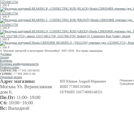
13214MCJ750
1 500
Р
13215MCJ750
1 500
Р
13216MCJ750
1 500
Р
(арт. 13217MCJ751), аналог 13217-MCJ-750, 13217MCJ750, Bearing D, Connecting Rod (Green), Honda
1 500
Р
1 500
Р
© Магазин запчастей и мотосервис Motorradhof. 2007-2026. Все права защищены.
Доставка
Оплата
Контакты
Политика конфиденциальности
Правила cookie
ЗАПЧАСТИ
+7 916 243-00-03
СЕРВИС
+7 903 208-11-00
Обратный звонок
Адрес магазина:
Обращаем в
ИП Юшков Андрей Маркович
Гражданско
Москва Ул. Вернисажная
ИНН 773001165004
дом 6.
ОГРНИП 316774600148351
Пн-Пт:
11:00−19:00
Сб:
10:00−16:00
Вс:
Выходной