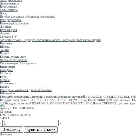
Аккумуляторы
Поворотники
Стоп-сигналы
Фары
Приборные панели и бортовая электроника
Реле-регуляторы
Генераторы и стартёры
Датчики
Пульты руля
Лампы
Запчасти Б/У
запчасти на заказ
Подобрать запчасти
по модели мотоцикла
Товары со скидкой
Перчатки
Шлемы
Защита
Куртки
Кофры, сумки, дуги
Чехлы на мотоциклы
Сигнализации, Блокираторы
Инструмент
Слайдеры
Michelin
Pirelli
Metzeler
Мотокамеры
Dunlop
Расходные материалы для шиномонтажа
Bridgestone
Главная
/
Мотозапчасти
/
Двигатель
/
Вкладыши
/
Вкладыш шатунный BEARING E, CONNECTING ROD (YELLOW
Вкладыш шатунный BEARING E, CONNECTING ROD (YELLOW) Honda CBR893RR оригинал (арт. 13218M
Артикул: 13218-MM4-000
Оригинал
Есть на складе ( 8 шт. )
1 450
Р
–
+
Доставка