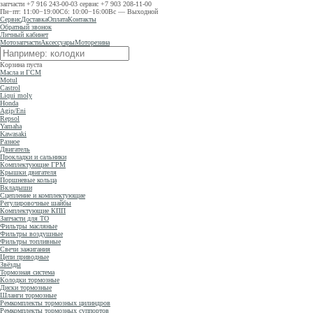
запчасти
+7 916 243-00-03
сервис
+7 903 208-11-00
Пн−пт: 11:00−19:00
Сб: 10:00−16:00
Вс — Выходной
Сервис
Доставка
Оплата
Контакты
Обратный звонок
Личный кабинет
Мотозапчасти
Аксессуары
Моторезина
Корзина пуста
Масла и ГСМ
Motul
Castrol
Liqui moly
Honda
Agip/Eni
Repsol
Yamaha
Kawasaki
Разное
Двигатель
Прокладки и сальники
Комплектующие ГРМ
Крышки двигателя
Поршневые кольца
Вкладыши
Сцепление и комплектующие
Регулировочные шайбы
Комплектующие КПП
Запчасти для ТО
Фильтры масляные
Фильтры воздушные
Фильтры топливные
Свечи зажигания
Цепи приводные
Звёзды
Тормозная система
Колодки тормозные
Диски тормозные
Шланги тормозные
Ремкомплекты тормозных цилиндров
Ремкомплекты тормозных суппортов