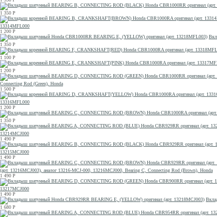
1 350
Р
13314MFL000
1 200
Р
Вкл
1 350
Р
1 100
Р
1 200
Р
Connecting Rod (Green), Honda
1 500
Р
13316MFL000
1 200
Р
1 350
Р
13214MCJ000
1 490
Р
13215MCJ000
1 490
Р
(арт. 13216MCJ003), аналог 13216-MCJ-000, 13216MCJ000, Bearing C, Connecting Rod (Brown), Honda
1 490
Р
13217MCJ000
1 490
Р
Вкла
1 680
Р