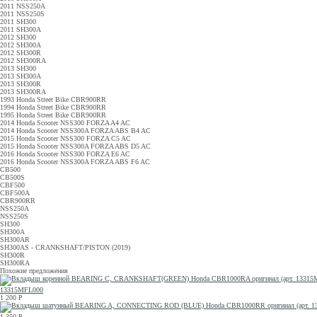
2011 NSS250A
2011 NSS250S
2011 SH300
2011 SH300A
2012 SH300
2012 SH300A
2012 SH300R
2012 SH300RA
2013 SH300
2013 SH300A
2013 SH300R
2013 SH300RA
1993 Honda Street Bike CBR900RR
1994 Honda Street Bike CBR900RR
1995 Honda Street Bike CBR900RR
2014 Honda Scooter NSS300 FORZA A4 AC
2014 Honda Scooter NSS300A FORZA ABS B4 AC
2015 Honda Scooter NSS300 FORZA C5 AC
2015 Honda Scooter NSS300A FORZA ABS D5 AC
2016 Honda Scooter NSS300 FORZA E6 AC
2016 Honda Scooter NSS300A FORZA ABS F6 AC
CB500
CB500S
CBF500
CBF500A
CBR900RR
NSS250A
NSS250S
SH300
SH300A
SH300AR
SH300AS - CRANKSHAFT/PISTON (2019)
SH300R
SH300RA
Похожие предложения
13315MFL000
1 200
Р
1 350
Р