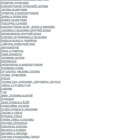
Цилиндры тормозные
Комплектующие тормозной системы
Система охлаждения
Радиаторы и комплектующие
Помпы и термостаты
Шланги охлаждения
Прокладки и крепёж
Комплектующие колёс, вилки и маятника
Сальники и пыльники передней вилки
Направляющие передней вилки
Колёсные подшипники и пыльники
Ниппели колеса и демпферы
Слайдеры приводной цепи
Амортизаторы
Перья и траверсы
Ремни вариатора
Топливная система
Бензонасосы
Карбюраторы и комплектующие
Топливные краны
Регуляторы давления топлива
Органы управления
Зеркала
Тросики газа, сцепления, спидометра, подсоса
Грипсы и грузики руля
Клипоны
Рули
Замки, болванки ключей
Подножки
Лапки тормоза и КПП
Кронштейны рычагов
Рычаги тормоза и сцепления
Пластик и стёкла
Ветровые стёкла
Крепёж стёкол и пластика
Передние обтекатели
Комплекты пластика
Накладки и вставки
Наклейки и эмблемы
Передние кронштейны (пауки)
Электрика и свет