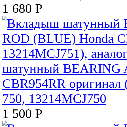
1 680
Р
шатунный BEARING 
CBR954RR оригинал (
750, 13214MCJ750
1 500
Р