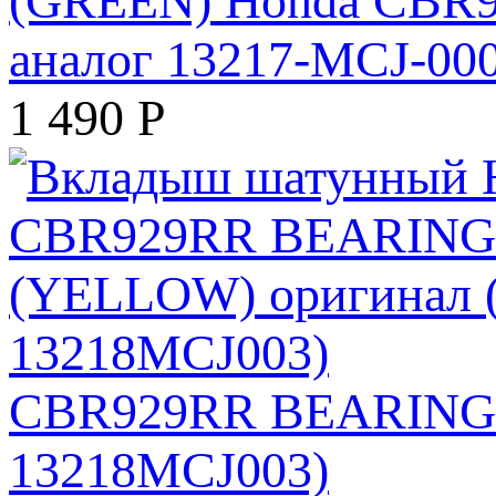
(GREEN) Honda CBR90
аналог 13217-MCJ-00
1 490
Р
CBR929RR BEARING E
13218MCJ003)