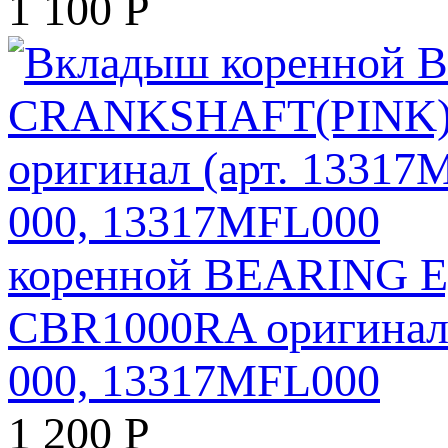
1 100
Р
коренной BEARING 
CBR1000RA оригинал 
000, 13317MFL000
1 200
Р