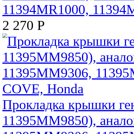
11394MR1000, 11394
2 270
Р
Прокладка крышки ген
11395MM9850), анало