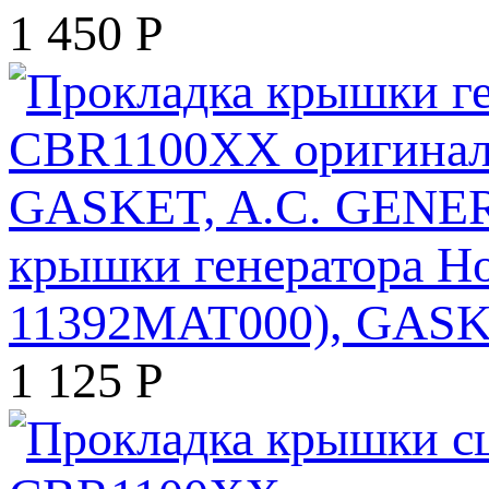
1 450
Р
крышки генератора H
11392MAT000), GAS
1 125
Р