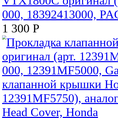
VTX1800C оригинал (а
000, 18392413000, 
1 300
Р
клапанной крышки Ho
12391MF5750), аналог
Head Cover, Honda