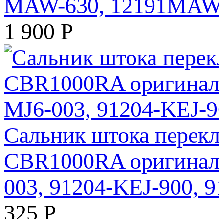
MAW-630, 12191MAW
1 900
Р
Сальник штока перек
CBR1000RA оригинал (
003, 91204-KEJ-900, 
325
Р