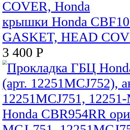
крышки Honda CBF100
GASKET, HEAD COVE
3 400
Р
Honda CBR954RR ориги
MCJ-751, 12251MCJ75