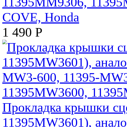
11395MM9306, 1139
COVE, Honda
1 490
Р
Прокладка крышки сце
11395MW3601), аналог