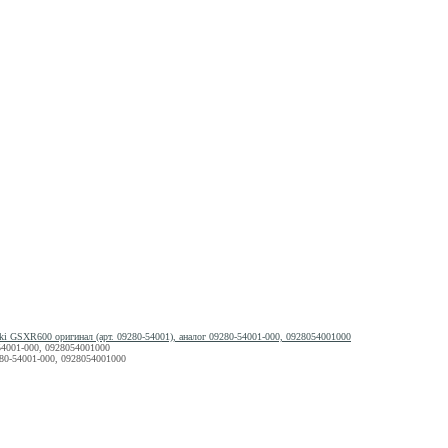
ki GSXR600 оригинал (арт. 09280-54001), аналог 09280-54001-000, 0928054001000
-54001-000, 0928054001000