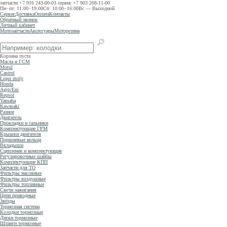
запчасти
+7 916 243-00-03
сервис
+7 903 208-11-00
Пн−пт: 11:00−19:00
Сб: 10:00−16:00
Вс — Выходной
Сервис
Доставка
Оплата
Контакты
Обратный звонок
Личный кабинет
Мотозапчасти
Аксессуары
Моторезина
Корзина пуста
Масла и ГСМ
Motul
Castrol
Liqui moly
Honda
Agip/Eni
Repsol
Yamaha
Kawasaki
Разное
Двигатель
Прокладки и сальники
Комплектующие ГРМ
Крышки двигателя
Поршневые кольца
Вкладыши
Сцепление и комплектующие
Регулировочные шайбы
Комплектующие КПП
Запчасти для ТО
Фильтры масляные
Фильтры воздушные
Фильтры топливные
Свечи зажигания
Цепи приводные
Звёзды
Тормозная система
Колодки тормозные
Диски тормозные
Шланги тормозные