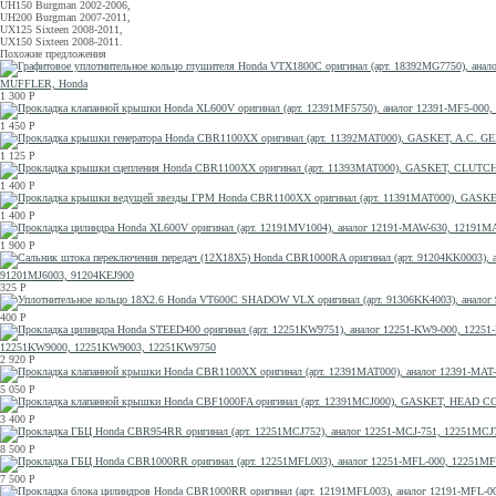
UH150 Burgman 2002-2006,
UH200 Burgman 2007-2011,
UX125 Sixteen 2008-2011,
UX150 Sixteen 2008-2011.
Похожие предложения
MUFFLER, Honda
1 300
Р
1 450
Р
1 125
Р
1 400
Р
1 400
Р
1 900
Р
91201MJ6003, 91204KEJ900
325
Р
400
Р
12251KW9000, 12251KW9003, 12251KW9750
2 920
Р
5 050
Р
3 400
Р
8 500
Р
7 500
Р