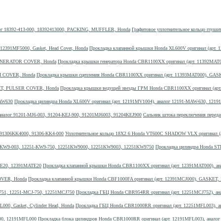
Графитовое уплотнительное кольцо глуши
Прокладка клапанной крышки Honda XL600V оригинал (арт. 1
Прокладка крышки генератора Honda CBR1100XX оригинал (арт. 11392M
Прокладка крышки сцепления Honda CBR1100XX оригинал (арт. 11393MAT000), G
Прокладка крышки ведущей звезды ГРМ Honda CBR1100XX оригинал (а
Прокладка цилиндра Honda XL600V оригинал (арт. 12191MV1004), аналог 12191-MAW-630, 12
Сальник штока переключения переда
Уплотнительное кольцо 18X2.6 Honda VT600C SHADOW VLX оригинал (а
Прокладка цилиндра Honda ST
Прокладка клапанной крышки Honda CBR1100XX оригинал (арт. 12391MAT000), а
Прокладка клапанной крышки Honda CBF1000FA оригинал (арт. 12391MCJ000), GASKET
Прокладка ГБЦ Honda CBR954RR оригинал (арт. 12251MCJ752), ан
Прокладка ГБЦ Honda CBR1000RR оригинал (арт. 12251MFL003), ан
Прокладка блока цилиндров Honda CBR1000RR оригинал (арт. 12191MFL003), анало