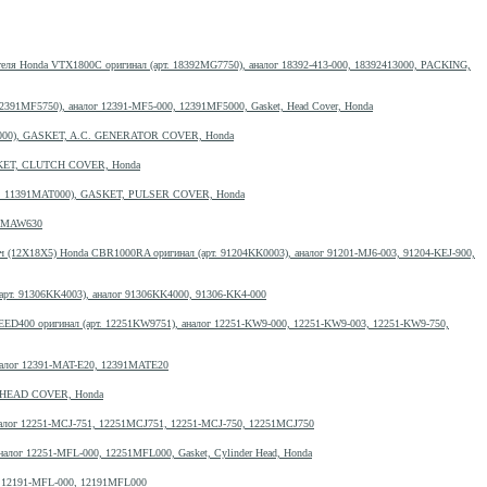
теля Honda VTX1800C оригинал (арт. 18392MG7750), аналог 18392-413-000, 18392413000, PACKING,
2391MF5750), аналог 12391-MF5-000, 12391MF5000, Gasket, Head Cover, Honda
AT000), GASKET, A.C. GENERATOR COVER, Honda
ASKET, CLUTCH COVER, Honda
рт. 11391MAT000), GASKET, PULSER COVER, Honda
191MAW630
ч (12X18X5) Honda CBR1000RA оригинал (арт. 91204KK0003), аналог 91201-MJ6-003, 91204-KEJ-900,
рт. 91306KK4003), аналог 91306KK4000, 91306-KK4-000
EED400 оригинал (арт. 12251KW9751), аналог 12251-KW9-000, 12251-KW9-003, 12251-KW9-750,
налог 12391-MAT-E20, 12391MATE20
, HEAD COVER, Honda
алог 12251-MCJ-751, 12251MCJ751, 12251-MCJ-750, 12251MCJ750
алог 12251-MFL-000, 12251MFL000, Gasket, Cylinder Head, Honda
г 12191-MFL-000, 12191MFL000