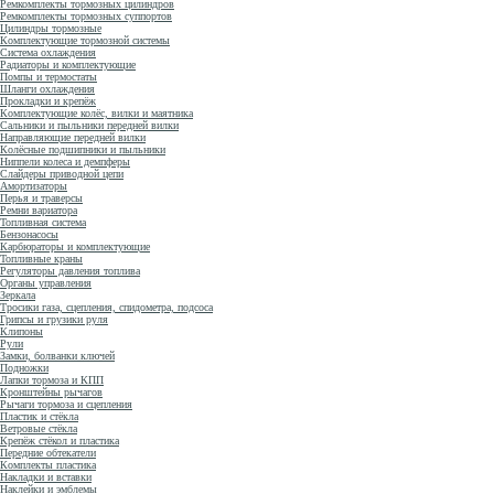
Ремкомплекты тормозных цилиндров
Ремкомплекты тормозных суппортов
Цилиндры тормозные
Комплектующие тормозной системы
Система охлаждения
Радиаторы и комплектующие
Помпы и термостаты
Шланги охлаждения
Прокладки и крепёж
Комплектующие колёс, вилки и маятника
Сальники и пыльники передней вилки
Направляющие передней вилки
Колёсные подшипники и пыльники
Ниппели колеса и демпферы
Слайдеры приводной цепи
Амортизаторы
Перья и траверсы
Ремни вариатора
Топливная система
Бензонасосы
Карбюраторы и комплектующие
Топливные краны
Регуляторы давления топлива
Органы управления
Зеркала
Тросики газа, сцепления, спидометра, подсоса
Грипсы и грузики руля
Клипоны
Рули
Замки, болванки ключей
Подножки
Лапки тормоза и КПП
Кронштейны рычагов
Рычаги тормоза и сцепления
Пластик и стёкла
Ветровые стёкла
Крепёж стёкол и пластика
Передние обтекатели
Комплекты пластика
Накладки и вставки
Наклейки и эмблемы