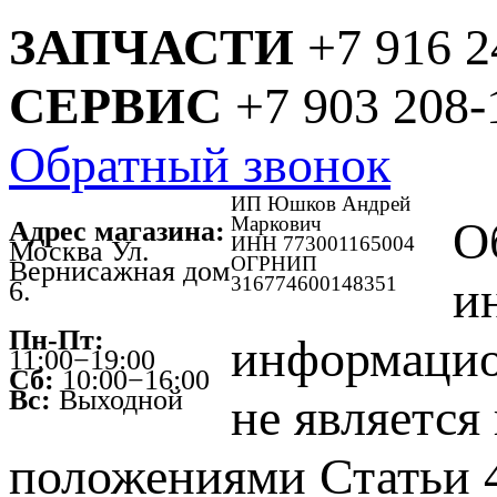
ЗАПЧАСТИ
+7 916 2
СЕРВИС
+7 903 208-
Обратный звонок
ИП Юшков Андрей
Маркович
О
Адрес магазина:
ИНН 773001165004
Москва Ул.
ОГРНИП
Вернисажная дом
316774600148351
и
6.
Пн-Пт:
информацио
11:00−19:00
Сб:
10:00−16:00
Вс:
Выходной
не является
положениями Статьи 4