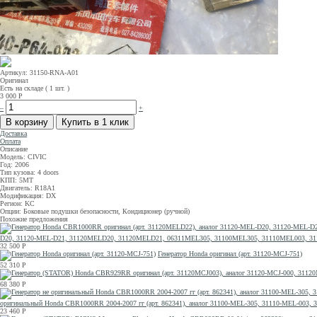
Артикул: 31150-RNA-A01
Оригинал
Есть на складе ( 1 шт. )
3 000
Р
–
+
Доставка
Оплата
Описание
Модель: CIVIC
Год: 2006
Тип кузова: 4 doors
КПП: 5MT
Двигатель: R18A1
Модификация: DX
Регион: KC
Опции: Боковые подушки безопасности, Кондиционер (ручной)
Похожие предложения
D20, 31120-MEL-D21, 31120MELD20, 31120MELD21, 06311MEL305, 31100MEL305, 31110MEL003, 3
32 500
Р
Генератор Honda оригинал (арт. 31120-MCJ-751)
52 310
Р
68 380
Р
оригинальный Honda CBR1000RR 2004-2007 гг (арт. 862341), аналог 31100-MEL-305, 31110-MEL-0
23 460
Р