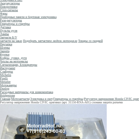
Аккумуляторы
Поворотники
Стоп-сигналы
Фары
Приборные панели и бортовая электроника
Реле-регуляторы
Генераторы и стартёры
Датчики
Пульты руля
Лампы
Запчасти Б/У
запчасти на заказ
Подобрать запчасти
по модели мотоцикла
Товары со скидкой
Перчатки
Шлемы
Защита
Куртки
Кофры, сумки, дуги
Чехлы на мотоциклы
Сигнализации, Блокираторы
Инструмент
Слайдеры
Michelin
Pirelli
Metzeler
Мотокамеры
Dunlop
Расходные материалы для шиномонтажа
Bridgestone
Главная
/
Мотозапчасти
/
Электрика и свет
/
Генераторы и стартёры
/
Регулятор напряжения Honda CIVIC ориги
Регулятор напряжения Honda CIVIC оригинал (арт. 31150-RNA-A01) сломана защита разъема