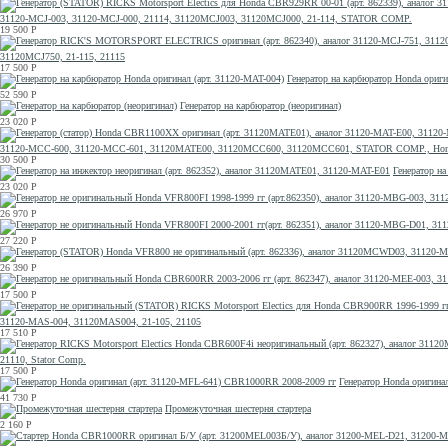
31120-MCJ-003, 31120-MCJ-000, 21114, 31120MCJ003, 31120MCJ000, 21-114, STATOR COMP.
19 500
Р
31120MCJ750, 21-115, 21115
17 500
Р
Генератор на карбюратор Honda ориги
52 590
Р
Генератор на карбюратор (неоригинал)
23 020
Р
31120-MCC-600, 31120-MCC-601, 31120MATE00, 31120MCC600, 31120MCC601, STATOR COMP., Ho
30 500
Р
Генератор н
23 020
Р
26 970
Р
27 220
Р
26 390
Р
17 500
Р
31120-MAS-004, 31120MAS004, 21-105, 21105
17 510
Р
21110, Stator Comp.
17 500
Р
Генератор Honda оригина
41 730
Р
Промежуточная шестерня стартера
2 160
Р