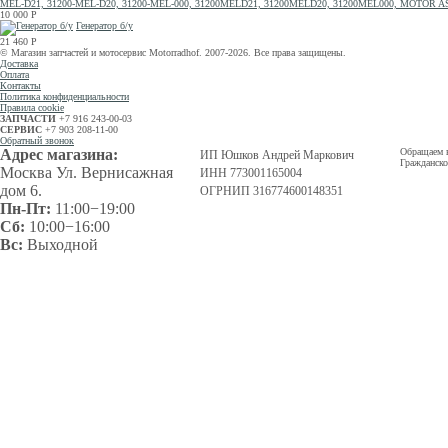
MEL-D21, 31200-MEL-D20, 31200-MEL-000, 31200MELD21, 31200MELD20, 31200MEL000, MOTOR A
10 000
Р
Генератор б/у
21 460
Р
© Магазин запчастей и мотосервис Motorradhof. 2007-2026. Все права защищены.
Доставка
Оплата
Контакты
Политика конфиденциальности
Правила cookie
ЗАПЧАСТИ
+7 916 243-00-03
СЕРВИС
+7 903 208-11-00
Обратный звонок
Адрес магазина:
Обращаем в
ИП Юшков Андрей Маркович
Гражданско
Москва Ул. Вернисажная
ИНН 773001165004
дом 6.
ОГРНИП 316774600148351
Пн-Пт:
11:00−19:00
Сб:
10:00−16:00
Вс:
Выходной