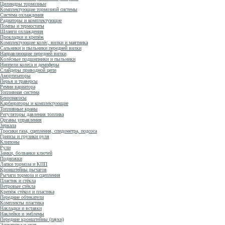
Цилиндры тормозные
Комплектующие тормозной системы
Система охлаждения
Радиаторы и комплектующие
Помпы и термостаты
Шланги охлаждения
Прокладки и крепёж
Комплектующие колёс, вилки и маятника
Сальники и пыльники передней вилки
Направляющие передней вилки
Колёсные подшипники и пыльники
Ниппели колеса и демпферы
Слайдеры приводной цепи
Амортизаторы
Перья и траверсы
Ремни вариатора
Топливная система
Бензонасосы
Карбюраторы и комплектующие
Топливные краны
Регуляторы давления топлива
Органы управления
Зеркала
Тросики газа, сцепления, спидометра, подсоса
Грипсы и грузики руля
Клипоны
Рули
Замки, болванки ключей
Подножки
Лапки тормоза и КПП
Кронштейны рычагов
Рычаги тормоза и сцепления
Пластик и стёкла
Ветровые стёкла
Крепёж стёкол и пластика
Передние обтекатели
Комплекты пластика
Накладки и вставки
Наклейки и эмблемы
Передние кронштейны (пауки)
Электрика и свет