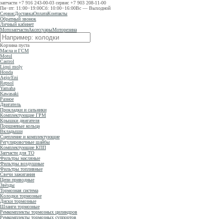
запчасти
+7 916 243-00-03
сервис
+7 903 208-11-00
Пн−пт: 11:00−19:00
Сб: 10:00−16:00
Вс — Выходной
Сервис
Доставка
Оплата
Контакты
Обратный звонок
Личный кабинет
Мотозапчасти
Аксессуары
Моторезина
Корзина пуста
Масла и ГСМ
Motul
Castrol
Liqui moly
Honda
Agip/Eni
Repsol
Yamaha
Kawasaki
Разное
Двигатель
Прокладки и сальники
Комплектующие ГРМ
Крышки двигателя
Поршневые кольца
Вкладыши
Сцепление и комплектующие
Регулировочные шайбы
Комплектующие КПП
Запчасти для ТО
Фильтры масляные
Фильтры воздушные
Фильтры топливные
Свечи зажигания
Цепи приводные
Звёзды
Тормозная система
Колодки тормозные
Диски тормозные
Шланги тормозные
Ремкомплекты тормозных цилиндров
Ремкомплекты тормозных суппортов