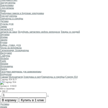
Аккумуляторы
Поворотники
Стоп-сигналы
Фары
Приборные панели и бортовая электроника
Реле-регуляторы
Генераторы и стартёры
Датчики
Пульты руля
Лампы
Запчасти Б/У
запчасти на заказ
Подобрать запчасти
по модели мотоцикла
Товары со скидкой
Перчатки
Шлемы
Защита
Куртки
Кофры, сумки, дуги
Чехлы на мотоциклы
Сигнализации, Блокираторы
Инструмент
Слайдеры
Michelin
Pirelli
Metzeler
Мотокамеры
Dunlop
Расходные материалы для шиномонтажа
Bridgestone
Главная
/
Мотозапчасти
/
Электрика и свет
/
Генераторы и стартёры
/
Стартер 954
Стартер 954
Б/У
Артикул: USED
Нет в наличии
6 380
Р
–
+
Доставка
Оплата