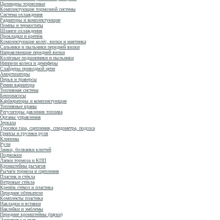
Цилиндры тормозные
Комплектующие тормозной системы
Система охлаждения
Радиаторы и комплектующие
Помпы и термостаты
Шланги охлаждения
Прокладки и крепёж
Комплектующие колёс, вилки и маятника
Сальники и пыльники передней вилки
Направляющие передней вилки
Колёсные подшипники и пыльники
Ниппели колеса и демпферы
Слайдеры приводной цепи
Амортизаторы
Перья и траверсы
Ремни вариатора
Топливная система
Бензонасосы
Карбюраторы и комплектующие
Топливные краны
Регуляторы давления топлива
Органы управления
Зеркала
Тросики газа, сцепления, спидометра, подсоса
Грипсы и грузики руля
Клипоны
Рули
Замки, болванки ключей
Подножки
Лапки тормоза и КПП
Кронштейны рычагов
Рычаги тормоза и сцепления
Пластик и стёкла
Ветровые стёкла
Крепёж стёкол и пластика
Передние обтекатели
Комплекты пластика
Накладки и вставки
Наклейки и эмблемы
Передние кронштейны (пауки)
Электрика и свет