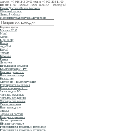
запчасти
+7 916 243-00-03
сервис
+7 903 208-11-00
Пн−пт: 11:00−19:00
Сб: 10:00−16:00
Вс — Выходной
Сервис
Доставка
Оплата
Контакты
Обратный звонок
Личный кабинет
Мотозапчасти
Аксессуары
Моторезина
Корзина пуста
Масла и ГСМ
Motul
Castrol
Liqui moly
Honda
Agip/Eni
Repsol
Yamaha
Kawasaki
Разное
Двигатель
Прокладки и сальники
Комплектующие ГРМ
Крышки двигателя
Поршневые кольца
Вкладыши
Сцепление и комплектующие
Регулировочные шайбы
Комплектующие КПП
Запчасти для ТО
Фильтры масляные
Фильтры воздушные
Фильтры топливные
Свечи зажигания
Цепи приводные
Звёзды
Тормозная система
Колодки тормозные
Диски тормозные
Шланги тормозные
Ремкомплекты тормозных цилиндров
Ремкомплекты тормозных суппортов