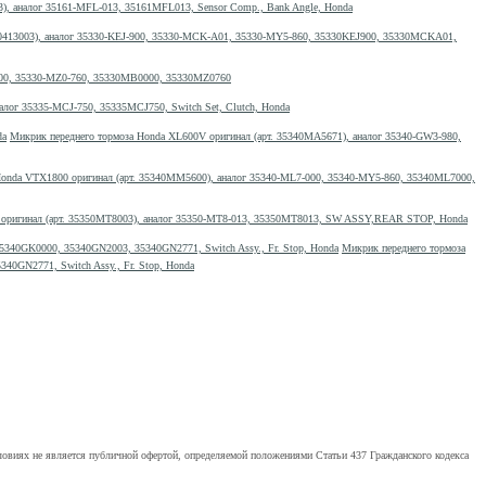
), аналог 35161-MFL-013, 35161MFL013, Sensor Comp., Bank Angle, Honda
330413003), аналог 35330-KEJ-900, 35330-MCK-A01, 35330-MY5-860, 35330KEJ900, 35330MCKA01,
-000, 35330-MZ0-760, 35330MB0000, 35330MZ0760
лог 35335-MCJ-750, 35335MCJ750, Switch Set, Clutch, Honda
Микрик переднего тормоза Honda XL600V оригинал (арт. 35340MA5671), аналог 35340-GW3-980,
Honda VTX1800 оригинал (арт. 35340MM5600), аналог 35340-ML7-000, 35340-MY5-860, 35340ML7000,
 оригинал (арт. 35350MT8003), аналог 35350-MT8-013, 35350MT8013, SW ASSY,REAR STOP, Honda
Микрик переднего тормоза
0GN2771, Switch Assy., Fr. Stop, Honda
ловиях не является публичной офертой, определяемой положениями Статьи 437 Гражданского кодекса