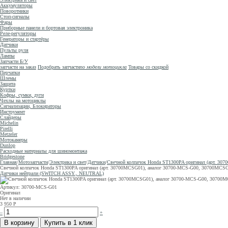
Аккумуляторы
Поворотники
Стоп-сигналы
Фары
Приборные панели и бортовая электроника
Реле-регуляторы
Генераторы и стартёры
Датчики
Пульты руля
Лампы
Запчасти Б/У
запчасти на заказ
Подобрать запчасти
по модели мотоцикла
Товары со скидкой
Перчатки
Шлемы
Защита
Куртки
Кофры, сумки, дуги
Чехлы на мотоциклы
Сигнализации, Блокираторы
Инструмент
Слайдеры
Michelin
Pirelli
Metzeler
Мотокамеры
Dunlop
Расходные материалы для шиномонтажа
Bridgestone
Главная
/
Мотозапчасти
/
Электрика и свет
/
Датчики
/
Свечной колпачок Honda ST1300PA оригинал (арт. 3
Свечной колпачок Honda ST1300PA оригинал (арт. 30700MCSG01), аналог 30700-MCS-G00, 30700MCS
Датчики нейтрали (SWITCH ASSY., NEUTRAL)
Артикул: 30700-MCS-G01
Оригинал
Нет в наличии
3 950
Р
–
+