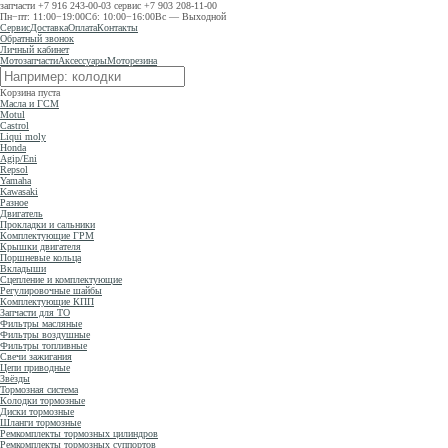
запчасти
+7 916 243-00-03
сервис
+7 903 208-11-00
Пн−пт: 11:00−19:00
Сб: 10:00−16:00
Вс — Выходной
Сервис
Доставка
Оплата
Контакты
Обратный звонок
Личный кабинет
Мотозапчасти
Аксессуары
Моторезина
Корзина пуста
Масла и ГСМ
Motul
Castrol
Liqui moly
Honda
Agip/Eni
Repsol
Yamaha
Kawasaki
Разное
Двигатель
Прокладки и сальники
Комплектующие ГРМ
Крышки двигателя
Поршневые кольца
Вкладыши
Сцепление и комплектующие
Регулировочные шайбы
Комплектующие КПП
Запчасти для ТО
Фильтры масляные
Фильтры воздушные
Фильтры топливные
Свечи зажигания
Цепи приводные
Звёзды
Тормозная система
Колодки тормозные
Диски тормозные
Шланги тормозные
Ремкомплекты тормозных цилиндров
Ремкомплекты тормозных суппортов