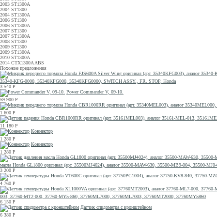
2003 ST1300A
2004 ST1300
2004 ST1300A
2006 ST1300
2006 ST1300A
2007 ST1300
2007 ST1300A
2008 ST1300
2009 ST1300
2009 ST1300A
2010 ST1300A
2014 CTX1300A ABS
Похожие предложения
35340-KFG-0000, 35340KFG000, 35340KFG0000, SWITCH ASSY., FR. STOP, Honda
3 540
Р
Power Commander V, 09-10.
59 900
Р
1 600
Р
11 180
Р
Коннектор
1 280
Р
Коннектор
1 280
Р
масла Honda GL1800 оригинал (арт. 35500MJ4024), аналог 35500-MAW-630, 35500-MB9-004, 35500-
3 200
Р
4 760
Р
003, 37760-MT2-000, 37760-MY5-860, 37760ML7000, 37760ML7003, 37760MT2000, 37760MY5860
6 150
Р
Датчик спидометра с кронштейном
6 380
Р