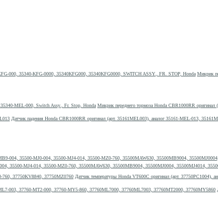
Микрик пе
Микрик переднего тормоза Honda CBR1000RR оригинал (а
Датчик падения Honda CBR1000RR оригинал (арт. 35161MEL003), аналог 35161-MEL-013, 35161
MJ0-004, 35500-MJ4-014, 35500-MZ0-760, 35500MAW630, 35500MB9004, 35500MJ0004, 35500MJ4014, 
Датчик температуры Honda VT600C оригинал (арт. 37750PC1004), 