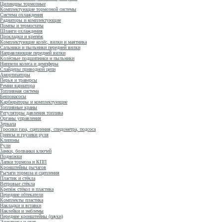
Цилиндры тормозные
Комплектующие тормозной системы
Система охлаждения
Радиаторы и комплектующие
Помпы и термостаты
Шланги охлаждения
Прокладки и крепёж
Комплектующие колёс, вилки и маятника
Сальники и пыльники передней вилки
Направляющие передней вилки
Колёсные подшипники и пыльники
Ниппели колеса и демпферы
Слайдеры приводной цепи
Амортизаторы
Перья и траверсы
Ремни вариатора
Топливная система
Бензонасосы
Карбюраторы и комплектующие
Топливные краны
Регуляторы давления топлива
Органы управления
Зеркала
Тросики газа, сцепления, спидометра, подсоса
Грипсы и грузики руля
Клипоны
Рули
Замки, болванки ключей
Подножки
Лапки тормоза и КПП
Кронштейны рычагов
Рычаги тормоза и сцепления
Пластик и стёкла
Ветровые стёкла
Крепёж стёкол и пластика
Передние обтекатели
Комплекты пластика
Накладки и вставки
Наклейки и эмблемы
Передние кронштейны (пауки)
Электрика и свет