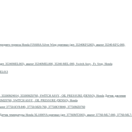
реднего тормоза Honda FJS600A Silver Wing оригинал (арт. 35340KFG003), аналог 35340-KFG-000,
рт. 35340MEL003), аналог 35340MEL000, 35340-MEL-000, Switch Assy., Fr. Stop, Honda
MEL013
Датчик давления
35500MZ0760, SWITCH ASSY., OIL PRESSURE (DENSO), Honda
аналог 37750-KV8-840, 37750-MZ0-760, 37750KV8840, 37750MZ0760
Датчик температуры Honda XL1000VA оригинал (арт. 37760MT2003), аналог 37760-ML7-000, 37760-ML7-