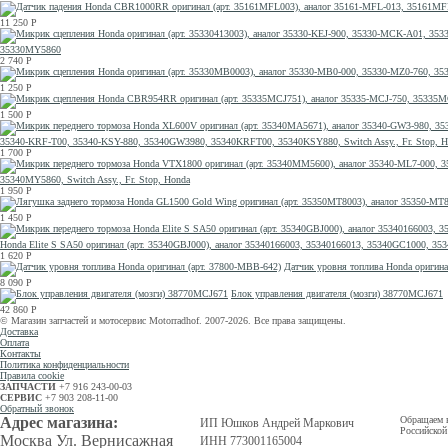
11 250
Р
35330MY5860
2 740
Р
1 250
Р
1 500
Р
35340-KRF-T00, 35340-KSY-880, 35340GW3980, 35340KRFT00, 35340KSY880, Switch Assy., Fr. Stop, H
1 700
Р
35340MY5860, Switch Assy., Fr. Stop, Honda
1 950
Р
1 450
Р
Honda Elite S SA50 оригинал (арт. 35340GBJ000), аналог 35340166003, 35340166013, 35340GC1000, 
1 620
Р
Датчик уровня топлива Honda оригина
8 090
Р
Блок управления двигателя (мозги) 38770MCJ671
42 860
Р
© Магазин запчастей и мотосервис Motorradhof. 2007-2026. Все права защищены.
Доставка
Оплата
Контакты
Политика конфиденциальности
Правила cookie
ЗАПЧАСТИ
+7 916 243-00-03
СЕРВИС
+7 903 208-11-00
Обратный звонок
Адрес магазина:
Обращаем в
ИП Юшков Андрей Маркович
Российской
Москва Ул. Вернисажная
ИНН 773001165004