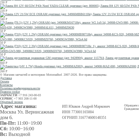
230
Р
Лампа H4 12V 60/55W P43t 
220
Р
Лампа 12V 21/5W ECE OSRAM ори
340
Р
MZ0-630, 34908GW3980, 34908MAL611, 34908MZ0630
50
Р
GW3-980, 34908KCS920, 34908MZ0760, 34909GW3980, W2x4.6d
50
Р
34909-GW3-980, 34908KCS920, 34908MZ0760, 34909GW3980, W2x4.6d
50
Р
Лампа двухнитевая оранж
660
Р
Л
260
Р
© Магазин запчастей и мотосервис Motorradhof. 2007-2026. Все права защищены.
Доставка
Оплата
Контакты
Политика конфиденциальности
Правила cookie
ЗАПЧАСТИ
+7 916 243-00-03
СЕРВИС
+7 903 208-11-00
Обратный звонок
Адрес магазина:
Обращаем в
ИП Юшков Андрей Маркович
Гражданско
Москва Ул. Вернисажная
ИНН 773001165004
дом 6.
ОГРНИП 316774600148351
Пн-Пт:
11:00−19:00
Сб:
10:00−16:00
Вс:
Выходной