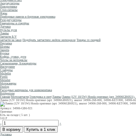
Аккумуляторы
Поворотники
Стоп-сигналы
Фары
Приборные панели и бортовая электроника
Реле-регуляторы
Генераторы и стартёры
Датчики
Пульты руля
Лампы
Запчасти Б/У
запчасти на заказ
Подобрать запчасти
по модели мотоцикла
Товары со скидкой
Перчатки
Шлемы
Защита
Куртки
Кофры, сумки, дуги
Чехлы на мотоциклы
Сигнализации, Блокираторы
Инструмент
Слайдеры
Michelin
Pirelli
Metzeler
Мотокамеры
Dunlop
Расходные материалы для шиномонтажа
Bridgestone
Главная
/
Мотозапчасти
/
Электрика и свет
/
Лампы
/
Лампа (12V 18/5W) Honda оригинал (арт. 34906GB6921)
Лампа (12V 18/5W) Honda оригинал (арт. 34906GB6921), аналог 34906-268-000, 34906-KET-900, 3490
Артикул: 34906-GB6-921
Оригинал
Есть на складе ( 5 шт. )
510
Р
–
+
Доставка