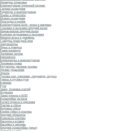
Цилиндры тормозные
Комплектующие тормозной системы
Система охлаждения
Радиаторы и комплектующие
Помпы и термостаты
Шланги охлаждения
Прокладки и крепёж
Комплектующие колёс, вилки и маятника
Сальники и пыльники передней вилки
Направляющие передней вилки
Колёсные подшипники и пыльники
Ниппели колеса и демпферы
Слайдеры приводной цепи
Амортизаторы
Перья и траверсы
Ремни вариатора
Топливная система
Бензонасосы
Карбюраторы и комплектующие
Топливные краны
Регуляторы давления топлива
Органы управления
Зеркала
Тросики газа, сцепления, спидометра, подсоса
Грипсы и грузики руля
Клипоны
Рули
Замки, болванки ключей
Подножки
Лапки тормоза и КПП
Кронштейны рычагов
Рычаги тормоза и сцепления
Пластик и стёкла
Ветровые стёкла
Крепёж стёкол и пластика
Передние обтекатели
Комплекты пластика
Накладки и вставки
Наклейки и эмблемы
Передние кронштейны (пауки)
Электрика и свет