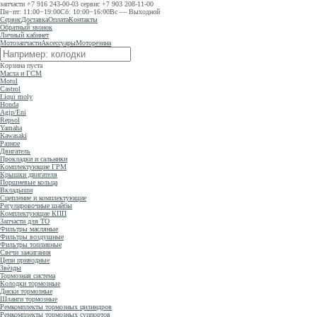
запчасти
+7 916 243-00-03
сервис
+7 903 208-11-00
Пн−пт: 11:00−19:00
Сб: 10:00−16:00
Вс — Выходной
Сервис
Доставка
Оплата
Контакты
Обратный звонок
Личный кабинет
Мотозапчасти
Аксессуары
Моторезина
Корзина пуста
Масла и ГСМ
Motul
Castrol
Liqui moly
Honda
Agip/Eni
Repsol
Yamaha
Kawasaki
Разное
Двигатель
Прокладки и сальники
Комплектующие ГРМ
Крышки двигателя
Поршневые кольца
Вкладыши
Сцепление и комплектующие
Регулировочные шайбы
Комплектующие КПП
Запчасти для ТО
Фильтры масляные
Фильтры воздушные
Фильтры топливные
Свечи зажигания
Цепи приводные
Звёзды
Тормозная система
Колодки тормозные
Диски тормозные
Шланги тормозные
Ремкомплекты тормозных цилиндров
Ремкомплекты тормозных суппортов