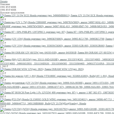
Оплата
Описание
1995 RVF400R
1996 RVF400R
Похожие предложения
Лампа 12V 21/5W ECE Honda оригинал 
590
Р
CBR600F оригинал (арт. 34907KW3003), аналог 34907-MAL-611, 34908-HM7-741, 34908-MG9-951, 
490
Р
Лампа H7 +30% PHILIPS 12972PRC1 оригина
500
Р
Лампа (
410
Р
Лампа (
460
Р
Лампа H4 OSRAM 12V 60/55W (ар
340
Р
33115SV4003 , 34901KS3931 , 33111S6DG01 , 33115SM4305 , 33115SM4405 , 34901371510NA , 33115
1 260
Р
Лампа OSRAM W5W 12V(арт. 2825)
110
Р
150
Р
34906-S6A-003HE), аналог 34911-ST3-E01, 34906-KV7-671, 34906-KCH-780, 34906-S6A-003, 33903-76
510
Р
880
Р
MBH-660, 34906447711, 34911MBH660, Bulb(12V 21/5W)(Ece)(Stanley), Honda
350
Р
(12V/5W) (W5W) Honda оригинал (арт. 34351657921),аналог 34901-S6D-G01HE, 33301-KEY-700, 3330