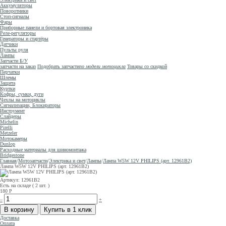
Аккумуляторы
Поворотники
Стоп-сигналы
Фары
Приборные панели и бортовая электроника
Реле-регуляторы
Генераторы и стартёры
Датчики
Пульты руля
Лампы
Запчасти Б/У
запчасти на заказ
Подобрать запчасти
по модели мотоцикла
Товары со скидкой
Перчатки
Шлемы
Защита
Куртки
Кофры, сумки, дуги
Чехлы на мотоциклы
Сигнализации, Блокираторы
Инструмент
Слайдеры
Michelin
Pirelli
Metzeler
Мотокамеры
Dunlop
Расходные материалы для шиномонтажа
Bridgestone
Главная
/
Мотозапчасти
/
Электрика и свет
/
Лампы
/
Лампа W5W 12V PHILIPS (арт. 12961B2)
Лампа W5W 12V PHILIPS (арт. 12961B2)
Артикул: 12961B2
Есть на складе ( 2 шт. )
180
Р
–
+
Доставка
Оплата