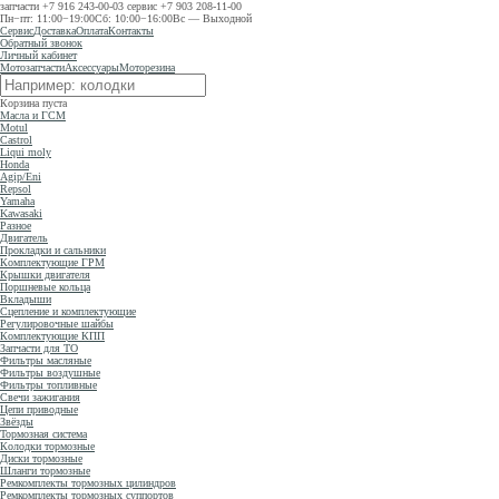
запчасти
+7 916 243-00-03
сервис
+7 903 208-11-00
Пн−пт: 11:00−19:00
Сб: 10:00−16:00
Вс — Выходной
Сервис
Доставка
Оплата
Контакты
Обратный звонок
Личный кабинет
Мотозапчасти
Аксессуары
Моторезина
Корзина пуста
Масла и ГСМ
Motul
Castrol
Liqui moly
Honda
Agip/Eni
Repsol
Yamaha
Kawasaki
Разное
Двигатель
Прокладки и сальники
Комплектующие ГРМ
Крышки двигателя
Поршневые кольца
Вкладыши
Сцепление и комплектующие
Регулировочные шайбы
Комплектующие КПП
Запчасти для ТО
Фильтры масляные
Фильтры воздушные
Фильтры топливные
Свечи зажигания
Цепи приводные
Звёзды
Тормозная система
Колодки тормозные
Диски тормозные
Шланги тормозные
Ремкомплекты тормозных цилиндров
Ремкомплекты тормозных суппортов