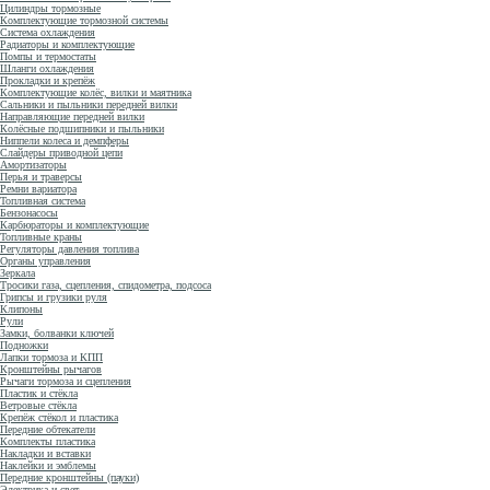
Цилиндры тормозные
Комплектующие тормозной системы
Система охлаждения
Радиаторы и комплектующие
Помпы и термостаты
Шланги охлаждения
Прокладки и крепёж
Комплектующие колёс, вилки и маятника
Сальники и пыльники передней вилки
Направляющие передней вилки
Колёсные подшипники и пыльники
Ниппели колеса и демпферы
Слайдеры приводной цепи
Амортизаторы
Перья и траверсы
Ремни вариатора
Топливная система
Бензонасосы
Карбюраторы и комплектующие
Топливные краны
Регуляторы давления топлива
Органы управления
Зеркала
Тросики газа, сцепления, спидометра, подсоса
Грипсы и грузики руля
Клипоны
Рули
Замки, болванки ключей
Подножки
Лапки тормоза и КПП
Кронштейны рычагов
Рычаги тормоза и сцепления
Пластик и стёкла
Ветровые стёкла
Крепёж стёкол и пластика
Передние обтекатели
Комплекты пластика
Накладки и вставки
Наклейки и эмблемы
Передние кронштейны (пауки)
Электрика и свет