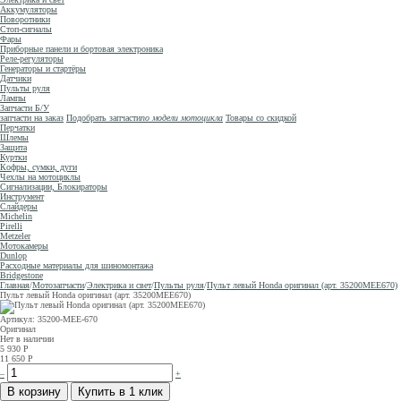
Аккумуляторы
Поворотники
Стоп-сигналы
Фары
Приборные панели и бортовая электроника
Реле-регуляторы
Генераторы и стартёры
Датчики
Пульты руля
Лампы
Запчасти Б/У
запчасти на заказ
Подобрать запчасти
по модели мотоцикла
Товары со скидкой
Перчатки
Шлемы
Защита
Куртки
Кофры, сумки, дуги
Чехлы на мотоциклы
Сигнализации, Блокираторы
Инструмент
Слайдеры
Michelin
Pirelli
Metzeler
Мотокамеры
Dunlop
Расходные материалы для шиномонтажа
Bridgestone
Главная
/
Мотозапчасти
/
Электрика и свет
/
Пульты руля
/
Пульт левый Honda оригинал (арт. 35200MEE670)
Пульт левый Honda оригинал (арт. 35200MEE670)
Артикул: 35200-MEE-670
Оригинал
Нет в наличии
5 930
Р
11 650
Р
–
+