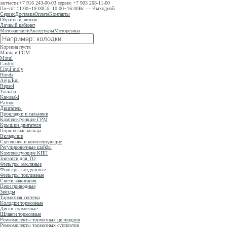
запчасти
+7 916 243-00-03
сервис
+7 903 208-11-00
Пн−пт: 11:00−19:00
Сб: 10:00−16:00
Вс — Выходной
Сервис
Доставка
Оплата
Контакты
Обратный звонок
Личный кабинет
Мотозапчасти
Аксессуары
Моторезина
Корзина пуста
Масла и ГСМ
Motul
Castrol
Liqui moly
Honda
Agip/Eni
Repsol
Yamaha
Kawasaki
Разное
Двигатель
Прокладки и сальники
Комплектующие ГРМ
Крышки двигателя
Поршневые кольца
Вкладыши
Сцепление и комплектующие
Регулировочные шайбы
Комплектующие КПП
Запчасти для ТО
Фильтры масляные
Фильтры воздушные
Фильтры топливные
Свечи зажигания
Цепи приводные
Звёзды
Тормозная система
Колодки тормозные
Диски тормозные
Шланги тормозные
Ремкомплекты тормозных цилиндров
Ремкомплекты тормозных суппортов