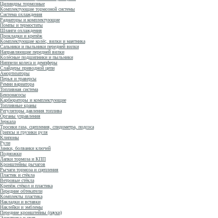
Цилиндры тормозные
Комплектующие тормозной системы
Система охлаждения
Радиаторы и комплектующие
Помпы и термостаты
Шланги охлаждения
Прокладки и крепёж
Комплектующие колёс, вилки и маятника
Сальники и пыльники передней вилки
Направляющие передней вилки
Колёсные подшипники и пыльники
Ниппели колеса и демпферы
Слайдеры приводной цепи
Амортизаторы
Перья и траверсы
Ремни вариатора
Топливная система
Бензонасосы
Карбюраторы и комплектующие
Топливные краны
Регуляторы давления топлива
Органы управления
Зеркала
Тросики газа, сцепления, спидометра, подсоса
Грипсы и грузики руля
Клипоны
Рули
Замки, болванки ключей
Подножки
Лапки тормоза и КПП
Кронштейны рычагов
Рычаги тормоза и сцепления
Пластик и стёкла
Ветровые стёкла
Крепёж стёкол и пластика
Передние обтекатели
Комплекты пластика
Накладки и вставки
Наклейки и эмблемы
Передние кронштейны (пауки)
Электрика и свет