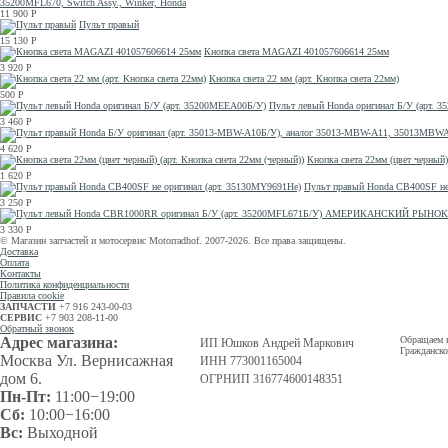
35200MFL670, Switch Assy., Winker, Honda
11 900
Р
Пульт правый
15 130
Р
Кнопка света MAGAZI 401057606614 25мм
3 920
Р
Кнопка света 22 мм (арт. Кнопка света 22мм)
500
Р
Пульт левый Honda оригинал Б/У (арт. 
3 460
Р
4 620
Р
Кнопка света 22мм (цвет черный)
1 620
Р
Пульт правый Honda CB400SF не
3 250
Р
3 330
Р
© Магазин запчастей и мотосервис Motorradhof. 2007-2026. Все права защищены.
Доставка
Оплата
Контакты
Политика конфиденциальности
Правила cookie
ЗАПЧАСТИ
+7 916 243-00-03
СЕРВИС
+7 903 208-11-00
Обратный звонок
Адрес магазина:
Обращаем в
ИП Юшков Андрей Маркович
Гражданско
Москва Ул. Вернисажная
ИНН 773001165004
дом 6.
ОГРНИП 316774600148351
Пн-Пт:
11:00−19:00
Сб:
10:00−16:00
Вс:
Выходной