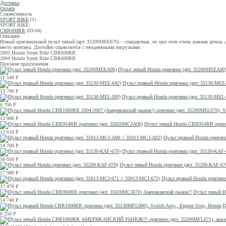
Доставка
Оплата
Совместимость
SPORT BIKE
(1)
SPORT BIKE:
CBR600RR
(03-04)
Описание
Новый оригинальный пульт левый (арт. 35200MEE670) – стандартная, но при этом очень важная деталь 
место монтажа. Достойно справляется с ежедневными нагрузками.
2003 Honda Street Bike CBR600RR
2004 Honda Street Bike CBR600RR
Похожие предложения
Пульт левый Honda оригинал (арт. 35200MEEA00
11 540
Р
Пульт правый Honda оригинал (арт. 35130-MEE
13 700
Р
Пульт правый Honda оригинал (арт. 35130-MEL-
6 700
Р
12 900
Р
Пульт левый Honda CBR954RR ориги
12 610
Р
Пульт правый Honda оригина
14 760
Р
Пульт правый Honda оригинал (арт. 35130-KAF-
16 050
Р
Пульт левый Honda оригинал (арт. 35200-KAF-67
17 980
Р
Пульт правый Honda оригинал
17 470
Р
Пульт левый H
14 740
Р
П
6 250
Р