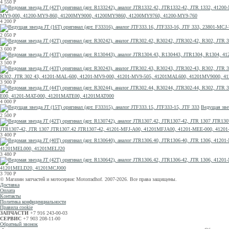
4 550
Р
MY9-000, 41200-MY9-860, 41200MY9000, 41200MY9860, 41200MY9760, 41200-MY9-760
4 200
Р
2 050
Р
3 600
Р
3 500
Р
R302, JTR 302 43, 41201-MAL-600, 41201-MV9-000, 41201-MV9-505, 41201MAL600, 41201MV9000, 
3 900
Р
E00, 41201-MAT-000, 41201MATE00, 41201MAT000
4 000
Р
Ведущая звез
2 500
Р
JTR1307-42, JTR 1307 JTR1307.42 JTR1307-42, 41201-MFJ-A00, 41201MFJA00, 41201-MEE-000, 412
3 400
Р
41201MEL000, 41201MELJ20
3 480
Р
41201MELD20, 41201MCJ000
3 700
Р
© Магазин запчастей и мотосервис Motorradhof. 2007-2026. Все права защищены.
Доставка
Оплата
Контакты
Политика конфиденциальности
Правила cookie
ЗАПЧАСТИ
+7 916 243-00-03
СЕРВИС
+7 903 208-11-00
Обратный звонок