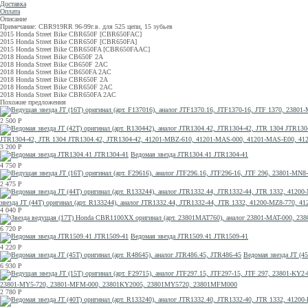
Доставка
Оплата
Описание
Примечание: CBR919RR 96-99г.в. для 525 цепи, 15 зубьев
2015 Honda Street Bike CBR650F [CBR650FAC]
2015 Honda Street Bike CBR650F [CBR650FA]
2015 Honda Street Bike CBR650FA [CBR650FAAC]
2018 Honda Street Bike CB650F 2A
2018 Honda Street Bike CB650F 2AC
2018 Honda Street Bike CB650FA 2AC
2018 Honda Street Bike CBR650F 2A
2018 Honda Street Bike CBR650F 2AC
2018 Honda Street Bike CBR650FA 2AC
Похожие предложения
2 500
Р
JTR1304-42, JTR 1304 JTR1304.42, JTR1304-42, 41201-MBZ-610, 41201-MAS-000, 41201-MAS-E00,
3 200
Р
Ведомая звезда JTR1304.41 JTR1304-41
4 750
Р
2 475
Р
звезда JT (44T) оригинал (арт. R133244), аналог JTR1332.44, JTR1332-44, JTR 1332, 41200-MZ8-7
4 040
Р
6 720
Р
Ведомая звезда JTR1509.41 JTR1509-41
4 220
Р
Ведомая звезда JT (45
6 930
Р
23801-MY5-720, 23801-MFM-000, 23801KY2005, 23801MY5720, 23801MFM000
2 780
Р