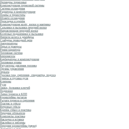
Цилиндры тормозные
Комплектующие тормозной системы
Система охлаждения
Радиаторы и комплектующие
Помпы и термостаты
Шланги охлаждения
Прокладки и крепёж
Комплектующие колёс, вилки и маятника
Сальники и пыльники передней вилки
Направляющие передней вилки
Колёсные подшипники и пыльники
Ниппели колеса и демпферы
Слайдеры приводной цепи
Амортизаторы
Перья и траверсы
Ремни вариатора
Топливная система
Бензонасосы
Карбюраторы и комплектующие
Топливные краны
Регуляторы давления топлива
Органы управления
Зеркала
Тросики газа, сцепления, спидометра, подсоса
Грипсы и грузики руля
Клипоны
Рули
Замки, болванки ключей
Подножки
Лапки тормоза и КПП
Кронштейны рычагов
Рычаги тормоза и сцепления
Пластик и стёкла
Ветровые стёкла
Крепёж стёкол и пластика
Передние обтекатели
Комплекты пластика
Накладки и вставки
Наклейки и эмблемы
Передние кронштейны (пауки)
Электрика и свет