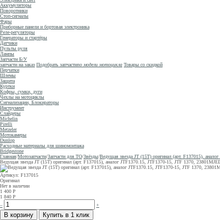
Аккумуляторы
Поворотники
Стоп-сигналы
Фары
Приборные панели и бортовая электроника
Реле-регуляторы
Генераторы и стартёры
Датчики
Пульты руля
Лампы
Запчасти Б/У
запчасти на заказ
Подобрать запчасти
по модели мотоцикла
Товары со скидкой
Перчатки
Шлемы
Защита
Куртки
Кофры, сумки, дуги
Чехлы на мотоциклы
Сигнализации, Блокираторы
Инструмент
Слайдеры
Michelin
Pirelli
Metzeler
Мотокамеры
Dunlop
Расходные материалы для шиномонтажа
Bridgestone
Главная
/
Мотозапчасти
/
Запчасти для ТО
/
Звёзды
/
Ведущая звезда JT (15T) оригинал (арт. F137015), анал
Ведущая звезда JT (15T) оригинал (арт. F137015), аналог JTF1370.15, JTF1370-15, JTF 1370, 23801MJ
Артикул: F137015
Оригинал
Нет в наличии
1 400
Р
1 840
Р
–
+