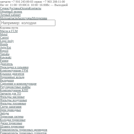
запчасти
+7 916 243-00-03
сервис
+7 903 208-11-00
Пн−пт: 11:00−19:00
Сб: 10:00−16:00
Вс — Выходной
Сервис
Доставка
Оплата
Контакты
Обратный звонок
Личный кабинет
Мотозапчасти
Аксессуары
Моторезина
Корзина пуста
Масла и ГСМ
Motul
Castrol
Liqui moly
Honda
Agip/Eni
Repsol
Yamaha
Kawasaki
Разное
Двигатель
Прокладки и сальники
Комплектующие ГРМ
Крышки двигателя
Поршневые кольца
Вкладыши
Сцепление и комплектующие
Регулировочные шайбы
Комплектующие КПП
Запчасти для ТО
Фильтры масляные
Фильтры воздушные
Фильтры топливные
Свечи зажигания
Цепи приводные
Звёзды
Тормозная система
Колодки тормозные
Диски тормозные
Шланги тормозные
Ремкомплекты тормозных цилиндров
Ремкомплекты тормозных суппортов