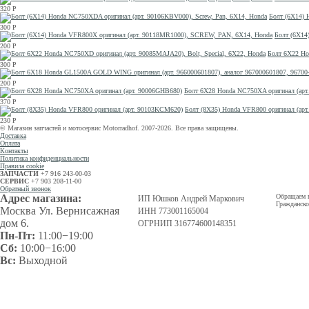
320
Р
Болт (6Х14) 
300
Р
Болт (6X14
200
Р
Болт 6X22 Ho
300
Р
200
Р
Болт 6X28 Honda NC750XA оригинал (арт
370
Р
Болт (8X35) Honda VFR800 оригинал (ар
230
Р
© Магазин запчастей и мотосервис Motorradhof. 2007-2026. Все права защищены.
Доставка
Оплата
Контакты
Политика конфиденциальности
Правила cookie
ЗАПЧАСТИ
+7 916 243-00-03
СЕРВИС
+7 903 208-11-00
Обратный звонок
Адрес магазина:
Обращаем в
ИП Юшков Андрей Маркович
Гражданско
Москва Ул. Вернисажная
ИНН 773001165004
дом 6.
ОГРНИП 316774600148351
Пн-Пт:
11:00−19:00
Сб:
10:00−16:00
Вс:
Выходной