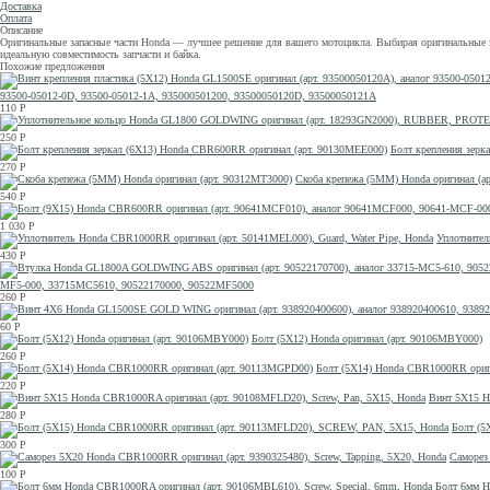
Доставка
Оплата
Описание
Оригинальные запасные части Honda — лучшее решение для вашего мотоцикла. Выбирая оригинальные за
идеальную совместимость запчасти и байка.
Похожие предложения
93500-05012-0D, 93500-05012-1A, 935000501200, 93500050120D, 93500050121A
110
Р
250
Р
Болт крепления зерк
270
Р
Скоба крепежа (5MM) Honda оригинал (а
540
Р
1 030
Р
Уплотнител
430
Р
MF5-000, 33715MC5610, 90522170000, 90522MF5000
260
Р
60
Р
Болт (5X12) Honda оригинал (арт. 90106MBY000)
260
Р
Болт (5X14) Honda CBR1000RR ориг
220
Р
Винт 5X15 H
280
Р
Болт (5
300
Р
Саморез
100
Р
Болт 6мм H