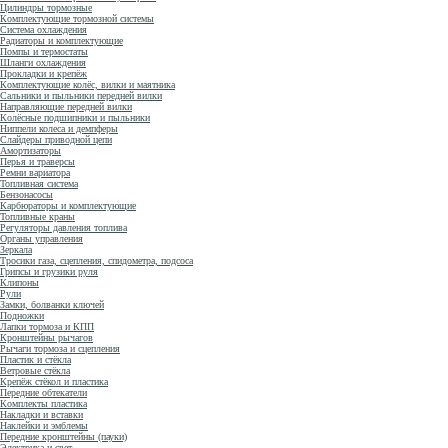
Цилиндры тормозные
Комплектующие тормозной системы
Система охлаждения
Радиаторы и комплектующие
Помпы и термостаты
Шланги охлаждения
Прокладки и крепёж
Комплектующие колёс, вилки и маятника
Сальники и пыльники передней вилки
Направляющие передней вилки
Колёсные подшипники и пыльники
Ниппели колеса и демпферы
Слайдеры приводной цепи
Амортизаторы
Перья и траверсы
Ремни вариатора
Топливная система
Бензонасосы
Карбюраторы и комплектующие
Топливные краны
Регуляторы давления топлива
Органы управления
Зеркала
Тросики газа, сцепления, спидометра, подсоса
Грипсы и грузики руля
Клипоны
Рули
Замки, болванки ключей
Подножки
Лапки тормоза и КПП
Кронштейны рычагов
Рычаги тормоза и сцепления
Пластик и стёкла
Ветровые стёкла
Крепёж стёкол и пластика
Передние обтекатели
Комплекты пластика
Накладки и вставки
Наклейки и эмблемы
Передние кронштейны (пауки)
Электрика и свет