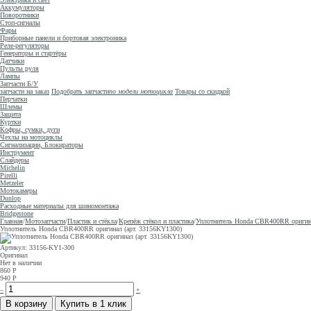
Аккумуляторы
Поворотники
Стоп-сигналы
Фары
Приборные панели и бортовая электроника
Реле-регуляторы
Генераторы и стартёры
Датчики
Пульты руля
Лампы
Запчасти Б/У
запчасти на заказ
Подобрать запчасти
по модели мотоцикла
Товары со скидкой
Перчатки
Шлемы
Защита
Куртки
Кофры, сумки, дуги
Чехлы на мотоциклы
Сигнализации, Блокираторы
Инструмент
Слайдеры
Michelin
Pirelli
Metzeler
Мотокамеры
Dunlop
Расходные материалы для шиномонтажа
Bridgestone
Главная
/
Мотозапчасти
/
Пластик и стёкла
/
Крепёж стёкол и пластика
/
Уплотнитель Honda CBR400RR оригина
Уплотнитель Honda CBR400RR оригинал (арт. 33156KY1300)
Артикул: 33156-KY1-300
Оригинал
Нет в наличии
860
Р
940
Р
–
+