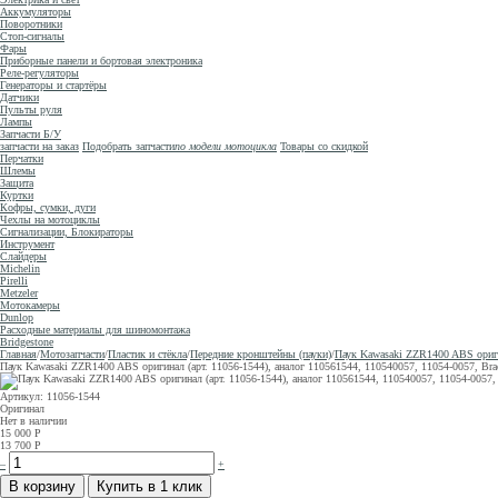
Аккумуляторы
Поворотники
Стоп-сигналы
Фары
Приборные панели и бортовая электроника
Реле-регуляторы
Генераторы и стартёры
Датчики
Пульты руля
Лампы
Запчасти Б/У
запчасти на заказ
Подобрать запчасти
по модели мотоцикла
Товары со скидкой
Перчатки
Шлемы
Защита
Куртки
Кофры, сумки, дуги
Чехлы на мотоциклы
Сигнализации, Блокираторы
Инструмент
Слайдеры
Michelin
Pirelli
Metzeler
Мотокамеры
Dunlop
Расходные материалы для шиномонтажа
Bridgestone
Главная
/
Мотозапчасти
/
Пластик и стёкла
/
Передние кронштейны (пауки)
/
Паук Kawasaki ZZR1400 ABS оригин
Паук Kawasaki ZZR1400 ABS оригинал (арт. 11056-1544), аналог 110561544, 110540057, 11054-0057, Brac
Артикул: 11056-1544
Оригинал
Нет в наличии
15 000
Р
13 700
Р
–
+