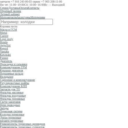
запчасти
+7 916 243-00-03
сервис
+7 903 208-11-00
Пн−пт: 11:00−19:00
Сб: 10:00−16:00
Вс — Выходной
Сервис
Доставка
Оплата
Контакты
Обратный звонок
Личный кабинет
Мотозапчасти
Аксессуары
Моторезина
Корзина пуста
Масла и ГСМ
Motul
Castrol
Liqui moly
Honda
Agip/Eni
Repsol
Yamaha
Kawasaki
Разное
Двигатель
Прокладки и сальники
Комплектующие ГРМ
Крышки двигателя
Поршневые кольца
Вкладыши
Сцепление и комплектующие
Регулировочные шайбы
Комплектующие КПП
Запчасти для ТО
Фильтры масляные
Фильтры воздушные
Фильтры топливные
Свечи зажигания
Цепи приводные
Звёзды
Тормозная система
Колодки тормозные
Диски тормозные
Шланги тормозные
Ремкомплекты тормозных цилиндров
Ремкомплекты тормозных суппортов