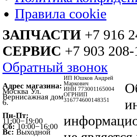
Правила cookie
ЗАПЧАСТИ
+7 916 2
СЕРВИС
+7 903 208-
Обратный звонок
ИП Юшков Андрей
Маркович
О
Адрес магазина:
ИНН 773001165004
Москва Ул.
ОГРНИП
Вернисажная дом
316774600148351
и
6.
Пн-Пт:
информацио
11:00−19:00
Сб:
10:00−16:00
Вс:
Выходной
не является