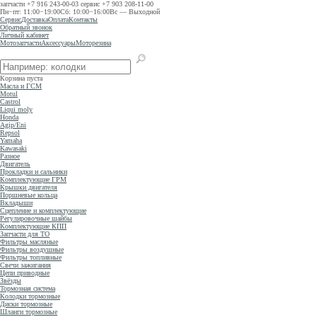
запчасти
+7 916 243-00-03
сервис
+7 903 208-11-00
Пн−пт: 11:00−19:00
Сб: 10:00−16:00
Вс — Выходной
Сервис
Доставка
Оплата
Контакты
Обратный звонок
Личный кабинет
Мотозапчасти
Аксессуары
Моторезина
Корзина пуста
Масла и ГСМ
Motul
Castrol
Liqui moly
Honda
Agip/Eni
Repsol
Yamaha
Kawasaki
Разное
Двигатель
Прокладки и сальники
Комплектующие ГРМ
Крышки двигателя
Поршневые кольца
Вкладыши
Сцепление и комплектующие
Регулировочные шайбы
Комплектующие КПП
Запчасти для ТО
Фильтры масляные
Фильтры воздушные
Фильтры топливные
Свечи зажигания
Цепи приводные
Звёзды
Тормозная система
Колодки тормозные
Диски тормозные
Шланги тормозные