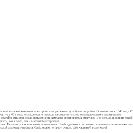
и этой японской компании, о которой стоит рассказать чуть более подробно. Основана она в 1948 году 
, то в 60-е годы она полностью перешла на самостоятельное конструирование и производство.
а другой и этим приносили популярность компании среди простых смертных. Все больше и больше людей 
ость, как в мото, так и в автомобилестроении.
циклов. Не являются исключением и мотоциклы Honda сделанные по самым современным технологиям, но 
ждый владелец мотоцикла Honda может по праву считать себя частичкой всего этого!