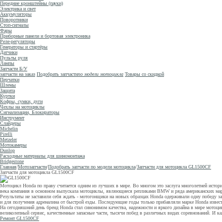
Передние кронштейны (пауки)
Электрика и свет
Аккумуляторы
Поворотники
Стоп-сигналы
Фары
Приборные панели и бортовая электроника
Реле-регуляторы
Генераторы и стартёры
Датчики
Пульты руля
Лампы
Запчасти Б/У
запчасти на заказ
Подобрать запчасти
по модели мотоцикла
Товары со скидкой
Перчатки
Шлемы
Защита
Куртки
Кофры, сумки, дуги
Чехлы на мотоциклы
Сигнализации, Блокираторы
Инструмент
Слайдеры
Michelin
Pirelli
Metzeler
Мотокамеры
Dunlop
Расходные материалы для шиномонтажа
Bridgestone
Главная
/
Мотозапчасти
/
Подобрать запчасти по модели мотоцикла
/
Запчасти для мотоцикла GL1500CF
Запчасти для мотоцикла GL1500CF
Мотоцикл Honda по праву считается одним из лучших в мире. Во многом это заслуга многолетней истори
века компания в основном выпускала мотоциклы, являющиеся репликами BMW и ряда американских марок
Результаты не заставили себя ждать - мотогонщики на новых образцах Honda одерживали одну победу з
и для получения адреналина от быстрой езды. Последующие годы только прибавляли марке Honda известн
На сегодняшний день бренд Honda стал синонимом качества, надежности и яркого дизайна в мире мото
великолепный сервис, качественные запасные части, тысячи побед в различных видах соревнований. И ка
Ремонт GL1500CF