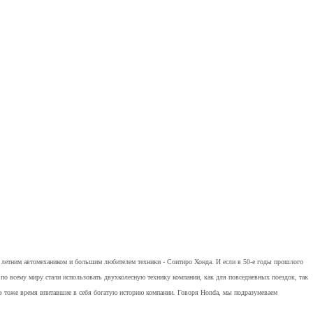
42 летним автомехаником и большим любителем техники - Соитиро Хонда. И если в 50-е годы прошлого
по всему миру стали использовать двухколесную технику компании, как для повседневных поездок, так
в тоже время впитавшие в себя богатую историю компании. Говоря Honda, мы подразумеваем