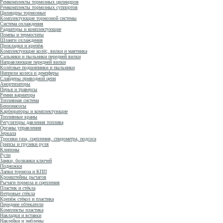
Ремкомплекты тормозных цилиндров
Ремкомплекты тормозных суппортов
Цилиндры тормозные
Комплектующие тормозной системы
Система охлаждения
Радиаторы и комплектующие
Помпы и термостаты
Шланги охлаждения
Прокладки и крепёж
Комплектующие колёс, вилки и маятника
Сальники и пыльники передней вилки
Направляющие передней вилки
Колёсные подшипники и пыльники
Ниппели колеса и демпферы
Слайдеры приводной цепи
Амортизаторы
Перья и траверсы
Ремни вариатора
Топливная система
Бензонасосы
Карбюраторы и комплектующие
Топливные краны
Регуляторы давления топлива
Органы управления
Зеркала
Тросики газа, сцепления, спидометра, подсоса
Грипсы и грузики руля
Клипоны
Рули
Замки, болванки ключей
Подножки
Лапки тормоза и КПП
Кронштейны рычагов
Рычаги тормоза и сцепления
Пластик и стёкла
Ветровые стёкла
Крепёж стёкол и пластика
Передние обтекатели
Комплекты пластика
Накладки и вставки
Наклейки и эмблемы