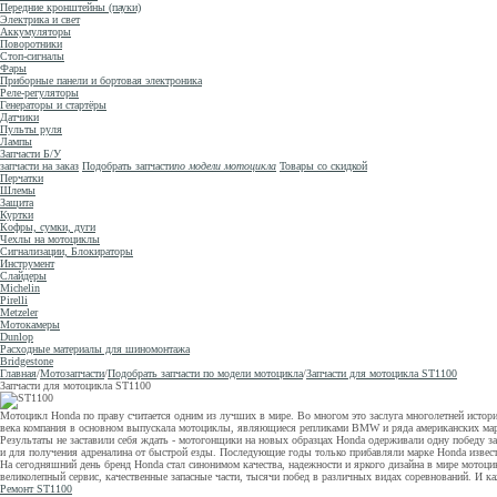
Передние кронштейны (пауки)
Электрика и свет
Аккумуляторы
Поворотники
Стоп-сигналы
Фары
Приборные панели и бортовая электроника
Реле-регуляторы
Генераторы и стартёры
Датчики
Пульты руля
Лампы
Запчасти Б/У
запчасти на заказ
Подобрать запчасти
по модели мотоцикла
Товары со скидкой
Перчатки
Шлемы
Защита
Куртки
Кофры, сумки, дуги
Чехлы на мотоциклы
Сигнализации, Блокираторы
Инструмент
Слайдеры
Michelin
Pirelli
Metzeler
Мотокамеры
Dunlop
Расходные материалы для шиномонтажа
Bridgestone
Главная
/
Мотозапчасти
/
Подобрать запчасти по модели мотоцикла
/
Запчасти для мотоцикла ST1100
Запчасти для мотоцикла ST1100
Мотоцикл Honda по праву считается одним из лучших в мире. Во многом это заслуга многолетней истори
века компания в основном выпускала мотоциклы, являющиеся репликами BMW и ряда американских марок
Результаты не заставили себя ждать - мотогонщики на новых образцах Honda одерживали одну победу з
и для получения адреналина от быстрой езды. Последующие годы только прибавляли марке Honda известн
На сегодняшний день бренд Honda стал синонимом качества, надежности и яркого дизайна в мире мото
великолепный сервис, качественные запасные части, тысячи побед в различных видах соревнований. И ка
Ремонт ST1100