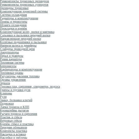
Ремкомплекты тормозных цилиндров
Ремкомплекты тормозных суппортов
Цилиндры тормозные
Комплектующие тормозной системы
Система охлаждения
Радиаторы и комплектующие
Помпы и термостаты
Шланги охлаждения
Прокладки и крепёж
Комплектующие колёс, вилки и маятника
Сальники и пыльники передней вилки
Направляющие передней вилки
Колёсные подшипники и пыльники
Ниппели колеса и демпферы
Слайдеры приводной цепи
Амортизаторы
Перья и траверсы
Ремни вариатора
Топливная система
Бензонасосы
Карбюраторы и комплектующие
Топливные краны
Регуляторы давления топлива
Органы управления
Зеркала
Тросики газа, сцепления, спидометра, подсоса
Грипсы и грузики руля
Клипоны
Рули
Замки, болванки ключей
Подножки
Лапки тормоза и КПП
Кронштейны рычагов
Рычаги тормоза и сцепления
Пластик и стёкла
Ветровые стёкла
Крепёж стёкол и пластика
Передние обтекатели
Комплекты пластика
Накладки и вставки
Наклейки и эмблемы