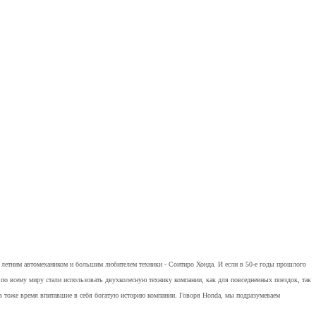
42 летним автомехаником и большим любителем техники - Соитиро Хонда. И если в 50-е годы прошлого
по всему миру стали использовать двухколесную технику компании, как для повседневных поездок, так
в тоже время впитавшие в себя богатую историю компании. Говоря Honda, мы подразумеваем