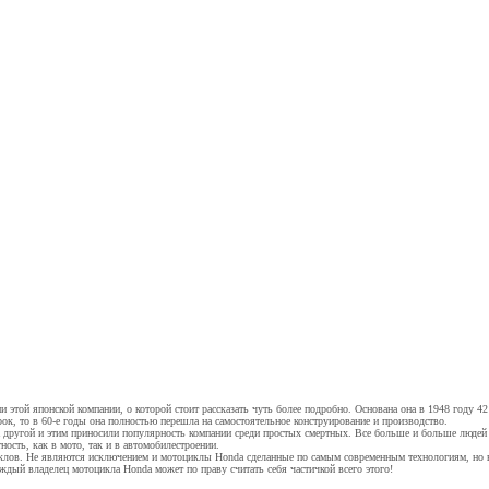
и этой японской компании, о которой стоит рассказать чуть более подробно. Основана она в 1948 году 
, то в 60-е годы она полностью перешла на самостоятельное конструирование и производство.
а другой и этим приносили популярность компании среди простых смертных. Все больше и больше людей 
ость, как в мото, так и в автомобилестроении.
циклов. Не являются исключением и мотоциклы Honda сделанные по самым современным технологиям, но 
ждый владелец мотоцикла Honda может по праву считать себя частичкой всего этого!