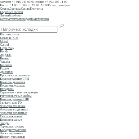
запчасти
+7 916 243-00-03
сервис
+7 903 208-11-00
Пн−пт: 11:00−19:00
Сб: 10:00−16:00
Вс — Выходной
Сервис
Доставка
Оплата
Контакты
Обратный звонок
Личный кабинет
Мотозапчасти
Аксессуары
Моторезина
Корзина пуста
Масла и ГСМ
Motul
Castrol
Liqui moly
Honda
Agip/Eni
Repsol
Yamaha
Kawasaki
Разное
Двигатель
Прокладки и сальники
Комплектующие ГРМ
Крышки двигателя
Поршневые кольца
Вкладыши
Сцепление и комплектующие
Регулировочные шайбы
Комплектующие КПП
Запчасти для ТО
Фильтры масляные
Фильтры воздушные
Фильтры топливные
Свечи зажигания
Цепи приводные
Звёзды
Тормозная система
Колодки тормозные
Диски тормозные
Шланги тормозные