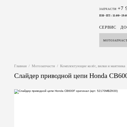
+7 
ЗАПЧАСТИ
ПН−ПТ: 11:00−19:0
СЕРВИС
ДО
МОТОЗАПЧАС
Главная
/
Мотозапчасти
/
Комплектующие колёс, вилки и маятника
Слайдер приводной цепи Honda CB600