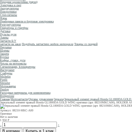
Передние кронштейны (пауки)
Электрика и свет
Аккумуляторы
Поворотники
Стоп-сигналы
Фары
Приборные панели и бортовая электроника
Реле-регуляторы
Генераторы и стартёры
Датчики
Пульты руля
Лампы
Запчасти Б/У
запчасти на заказ
Подобрать запчасти
по модели мотоцикла
Товары со скидкой
Перчатки
Шлемы
Защита
Куртки
Кофры, сумки, дуги
Чехлы на мотоциклы
Сигнализации, Блокираторы
Инструмент
Слайдеры
Michelin
Pirelli
Metzeler
Мотокамеры
Dunlop
Расходные материалы для шиномонтажа
Bridgestone
Главная
/
Мотозапчасти
/
Органы управления
/
Зеркала
/
Зеркальный элемент правый Honda GL1800DA GOLD 
Зеркальный элемент правый Honda GL1800DA GOLD WING оригинал (арт. 88210MKCA00), HOLDER AS
Артикул: 88210-MKC-A00
Оригинал
Нет в наличии
1 950
Р
–
+