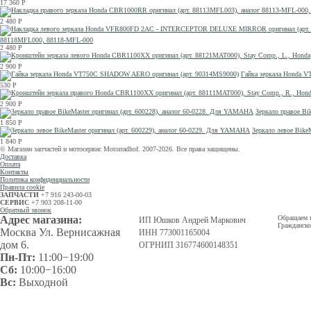
17 360
Р
2 480
Р
88118MFL000, 88118-MFL-000
2 480
Р
2 900
Р
Гайка зеркала Honda 
530
Р
2 900
Р
Зеркало правое Bi
1 850
Р
Зеркало левое Bike
1 840
Р
© Магазин запчастей и мотосервис Motorradhof. 2007-2026. Все права защищены.
Доставка
Оплата
Контакты
Политика конфиденциальности
Правила cookie
ЗАПЧАСТИ
+7 916 243-00-03
СЕРВИС
+7 903 208-11-00
Обратный звонок
Адрес магазина:
Обращаем в
ИП Юшков Андрей Маркович
Гражданско
Москва Ул. Вернисажная
ИНН 773001165004
дом 6.
ОГРНИП 316774600148351
Пн-Пт:
11:00−19:00
Сб:
10:00−16:00
Вс:
Выходной