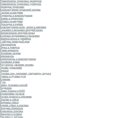
Ремкомплекты тормозных цилиндров
Ремкомплекты тормозных суппортов
Цилиндры тормозные
Комплектующие тормозной системы
Система охлаждения
Радиаторы и комплектующие
Помпы и термостаты
Шланги охлаждения
Прокладки и крепёж
Комплектующие колёс, вилки и маятника
Сальники и пыльники передней вилки
Направляющие передней вилки
Колёсные подшипники и пыльники
Ниппели колеса и демпферы
Слайдеры приводной цепи
Амортизаторы
Перья и траверсы
Ремни вариатора
Топливная система
Бензонасосы
Карбюраторы и комплектующие
Топливные краны
Регуляторы давления топлива
Органы управления
Зеркала
Тросики газа, сцепления, спидометра, подсоса
Грипсы и грузики руля
Клипоны
Рули
Замки, болванки ключей
Подножки
Лапки тормоза и КПП
Кронштейны рычагов
Рычаги тормоза и сцепления
Пластик и стёкла
Ветровые стёкла
Крепёж стёкол и пластика
Передние обтекатели
Комплекты пластика
Накладки и вставки
Наклейки и эмблемы