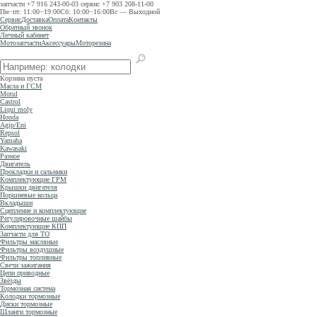
запчасти
+7 916 243-00-03
сервис
+7 903 208-11-00
Пн−пт: 11:00−19:00
Сб: 10:00−16:00
Вс — Выходной
Сервис
Доставка
Оплата
Контакты
Обратный звонок
Личный кабинет
Мотозапчасти
Аксессуары
Моторезина
Корзина пуста
Масла и ГСМ
Motul
Castrol
Liqui moly
Honda
Agip/Eni
Repsol
Yamaha
Kawasaki
Разное
Двигатель
Прокладки и сальники
Комплектующие ГРМ
Крышки двигателя
Поршневые кольца
Вкладыши
Сцепление и комплектующие
Регулировочные шайбы
Комплектующие КПП
Запчасти для ТО
Фильтры масляные
Фильтры воздушные
Фильтры топливные
Свечи зажигания
Цепи приводные
Звёзды
Тормозная система
Колодки тормозные
Диски тормозные
Шланги тормозные