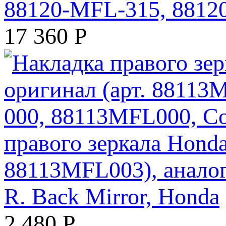
88120-MFL-315, 881
17 360
Р
правого зеркала Hond
88113MFL003), анало
R. Back Mirror, Honda
2 480
Р