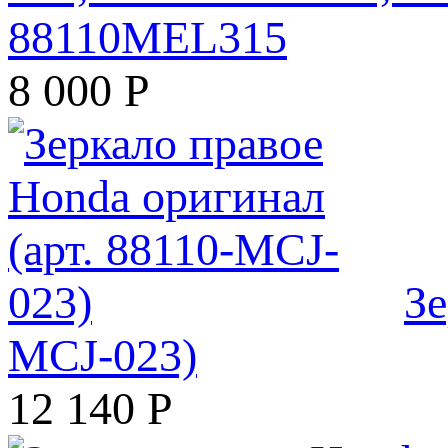
88110MEL315
8 000
Р
Зе
MCJ-023)
12 140
Р