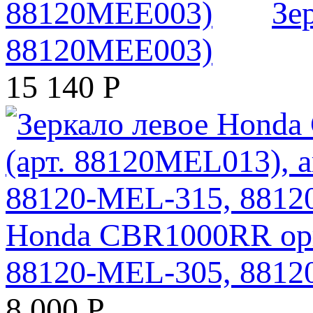
Зе
88120MEE003)
15 140
Р
Honda CBR1000RR ори
88120-MEL-305, 881
8 000
Р