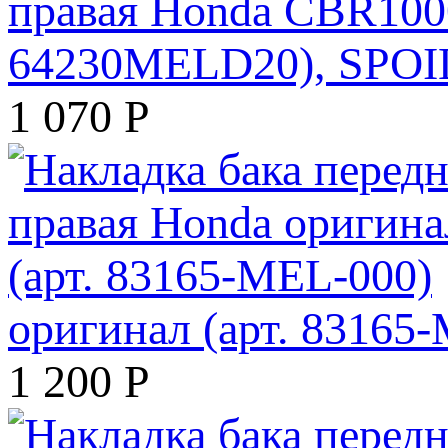
правая Honda CBR1000
64230MELD20), SPOIL
1 070
Р
оригинал (арт. 83165
1 200
Р