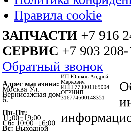
Правила cookie
ЗАПЧАСТИ
+7 916 2
СЕРВИС
+7 903 208-
Обратный звонок
ИП Юшков Андрей
Маркович
О
Адрес магазина:
ИНН 773001165004
Москва Ул.
ОГРНИП
Вернисажная дом
316774600148351
и
6.
Пн-Пт:
информацио
11:00−19:00
Сб:
10:00−16:00
Вс:
Выходной