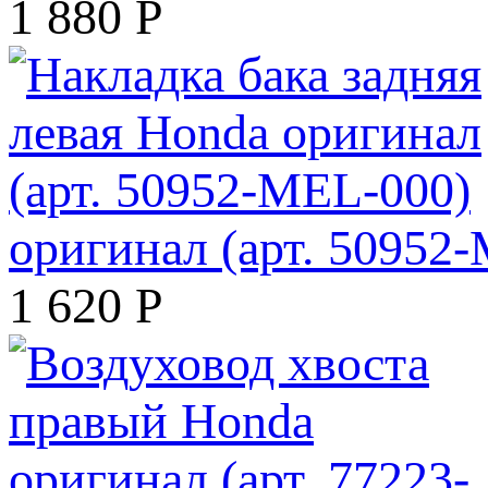
1 880
Р
оригинал (арт. 50952
1 620
Р