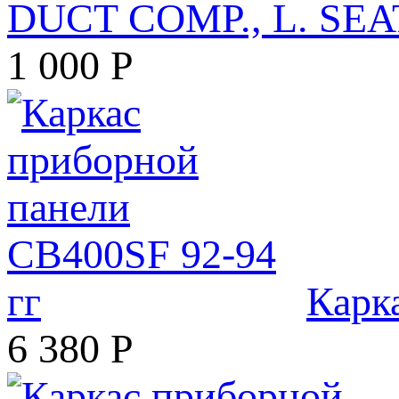
DUCT COMP., L. SEA
1 000
Р
Карк
6 380
Р