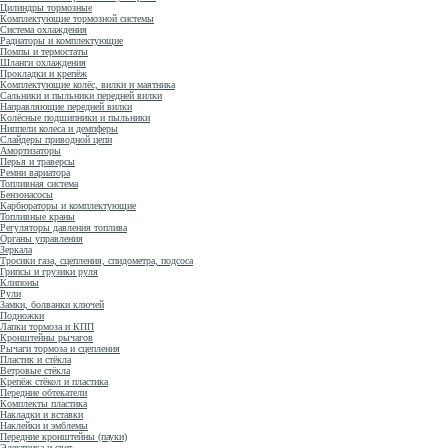
Цилиндры тормозные
Комплектующие тормозной системы
Система охлаждения
Радиаторы и комплектующие
Помпы и термостаты
Шланги охлаждения
Прокладки и крепёж
Комплектующие колёс, вилки и маятника
Сальники и пыльники передней вилки
Направляющие передней вилки
Колёсные подшипники и пыльники
Ниппели колеса и демпферы
Слайдеры приводной цепи
Амортизаторы
Перья и траверсы
Ремни вариатора
Топливная система
Бензонасосы
Карбюраторы и комплектующие
Топливные краны
Регуляторы давления топлива
Органы управления
Зеркала
Тросики газа, сцепления, спидометра, подсоса
Грипсы и грузики руля
Клипоны
Рули
Замки, болванки ключей
Подножки
Лапки тормоза и КПП
Кронштейны рычагов
Рычаги тормоза и сцепления
Пластик и стёкла
Ветровые стёкла
Крепёж стёкол и пластика
Передние обтекатели
Комплекты пластика
Накладки и вставки
Наклейки и эмблемы
Передние кронштейны (пауки)
Электрика и свет