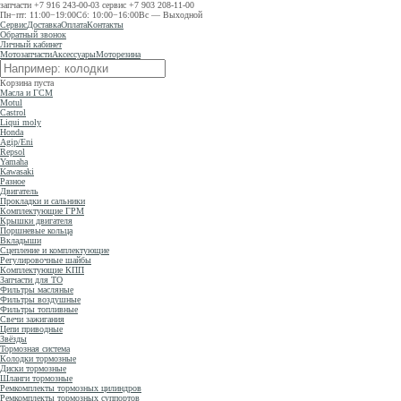
запчасти
+7 916 243-00-03
сервис
+7 903 208-11-00
Пн−пт: 11:00−19:00
Сб: 10:00−16:00
Вс — Выходной
Сервис
Доставка
Оплата
Контакты
Обратный звонок
Личный кабинет
Мотозапчасти
Аксессуары
Моторезина
Корзина пуста
Масла и ГСМ
Motul
Castrol
Liqui moly
Honda
Agip/Eni
Repsol
Yamaha
Kawasaki
Разное
Двигатель
Прокладки и сальники
Комплектующие ГРМ
Крышки двигателя
Поршневые кольца
Вкладыши
Сцепление и комплектующие
Регулировочные шайбы
Комплектующие КПП
Запчасти для ТО
Фильтры масляные
Фильтры воздушные
Фильтры топливные
Свечи зажигания
Цепи приводные
Звёзды
Тормозная система
Колодки тормозные
Диски тормозные
Шланги тормозные
Ремкомплекты тормозных цилиндров
Ремкомплекты тормозных суппортов