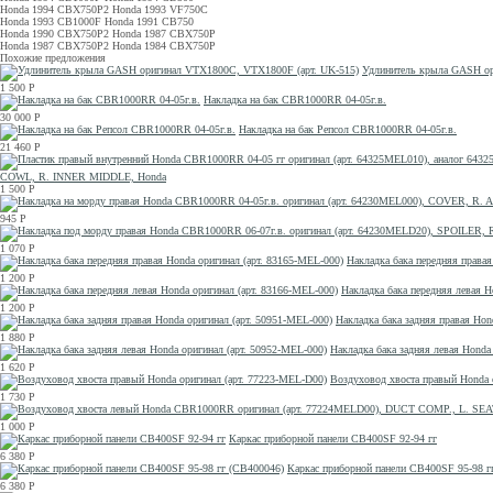
Honda 1994 CBX750P2 Honda 1993 VF750C
Honda 1993 CB1000F Honda 1991 CB750
Honda 1990 CBX750P2 Honda 1987 CBX750P
Honda 1987 CBX750P2 Honda 1984 CBX750P
Похожие предложения
Удлинитель крыла GASH ор
1 500
Р
Накладка на бак CBR1000RR 04-05г.в.
30 000
Р
Накладка на бак Репсол CBR1000RR 04-05г.в.
21 460
Р
COWL, R. INNER MIDDLE, Honda
1 500
Р
945
Р
1 070
Р
Накладка бака передняя правая
1 200
Р
Накладка бака передняя левая H
1 200
Р
Накладка бака задняя правая Hon
1 880
Р
Накладка бака задняя левая Honda
1 620
Р
Воздуховод хвоста правый Honda 
1 730
Р
1 000
Р
Каркас приборной панели CB400SF 92-94 гг
6 380
Р
Каркас приборной панели CB400SF 95-98 г
6 380
Р