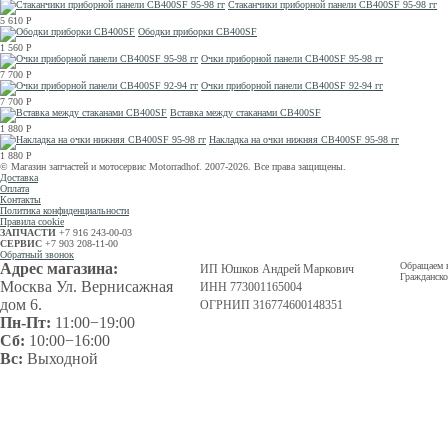
Стаканчики приборной панели CB400SF 95-98 гг
5 610
Р
Ободки приборки CB400SF
1 560
Р
Очки приборной панели CB400SF 95-98 гг
7 700
Р
Очки приборной панели CB400SF 92-94 гг
7 700
Р
Вставка между стаканами CB400SF
1 880
Р
Накладка на очки нижняя CB400SF 95-98 гг
1 880
Р
© Магазин запчастей и мотосервис Motorradhof. 2007-2026. Все права защищены.
Доставка
Оплата
Контакты
Политика конфиденциальности
Правила cookie
ЗАПЧАСТИ
+7 916 243-00-03
СЕРВИС
+7 903 208-11-00
Обратный звонок
Адрес магазина:
Обращаем в
ИП Юшков Андрей Маркович
Гражданско
Москва Ул. Вернисажная
ИНН 773001165004
дом 6.
ОГРНИП 316774600148351
Пн-Пт:
11:00−19:00
Сб:
10:00−16:00
Вс:
Выходной