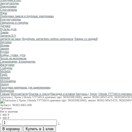
Аккумуляторы
Поворотники
Стоп-сигналы
Фары
Приборные панели и бортовая электроника
Реле-регуляторы
Генераторы и стартёры
Датчики
Пульты руля
Лампы
Запчасти Б/У
запчасти на заказ
Подобрать запчасти
по модели мотоцикла
Товары со скидкой
Перчатки
Шлемы
Защита
Куртки
Кофры, сумки, дуги
Чехлы на мотоциклы
Сигнализации, Блокираторы
Инструмент
Слайдеры
Michelin
Pirelli
Metzeler
Мотокамеры
Dunlop
Расходные материалы для шиномонтажа
Bridgestone
Главная
/
Мотозапчасти
/
Пластик и стёкла
/
Накладки и вставки
/
Заглушка ( Хром ) Honda VT750SA оригина
Заглушка ( Хром ) Honda VT750SA оригинал (арт. 90302ME5000), аналог 90302-MW3-670, 90302MW367
Артикул: 90302-ME5-000
Оригинал
Нет в наличии
1 460
Р
1 380
Р
–
+