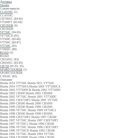
Доставка
Оплата
Совместимость
CLASSIC
(2)
CLASSIC:
CB700SC (84-85)
VT500FT (83-84)
CRUISER
(6)
CRUISER:
VF750C
(94-95)
VF750CD (95)
VT500C (83-86)
VT700C (84-87)
VT750C
(83)
VT800C (88)
ROAD
(3)
ROAD:
CB550SC (83)
CB650SC (83-85)
CB750
(91-93, 95)
SPORT-TOURER
(1)
SPORT-TOURER:
CX650C (83)
Описание
Honda 2014 VT750S Honda 2011 VT750S
Honda 2010 VT750SA Honda 2003 VT750DCA
Honda 2003 VT750DCB Honda 2002 VT750DC
Honda 2002 CB500 Honda 2002 CB500S
Honda 2002 VF750C Honda 2001 VT750DC
Honda 2001 CBX750P2 Honda 2001 VF750C
Honda 2000 CB500 Honda 2000 CB500S
Honda 1999 CB500 Honda 1999 CB500S
Honda 1999 VF750C Honda 1999 VF750C2
Honda 1998 CB500 Honda 1998 CB500S
Honda 1998 CBX750P2 Honda 1997 CB500
Honda 1997 VF750C Honda 1997 CBX750P2
Honda 1997 VF750C2 Honda 1996 CB500
Honda 1996 VF750C Honda 1996 CBX750P2
Honda 1996 VF750CD Honda 1995 CB500
Honda 1995 VF750C Honda 1994 VF750C
Honda 1994 CB1000F Honda 1994 CB500