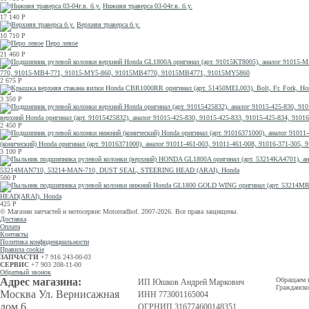
Нижняя траверса 03-04г.в. б.у.
17 140
Р
Верхняя траверса б.у.
10 710
Р
Перо левое
21 460
Р
770, 91015-MB4-771, 91015-MY5-860, 91015MB4770, 91015MB4771, 91015MY5860
2 675
Р
3 350
Р
верхний Honda оригинал (арт. 91015425832), аналог 91015-425-830, 91015-425-833, 91015-425-834, 910
2 450
Р
(конический) Honda оригинал (арт. 91016371000), аналог 91011-461-003, 91011-461-008, 91016-371-30
3 100
Р
53214MAN710, 53214-MAN-710, DUST SEAL, STEERING HEAD (ARAI), Honda
500
Р
HEAD(ARAI), Honda
425
Р
© Магазин запчастей и мотосервис Motorradhof. 2007-2026. Все права защищены.
Доставка
Оплата
Контакты
Политика конфиденциальности
Правила cookie
ЗАПЧАСТИ
+7 916 243-00-03
СЕРВИС
+7 903 208-11-00
Обратный звонок
Адрес магазина:
Обращаем в
ИП Юшков Андрей Маркович
Гражданско
Москва Ул. Вернисажная
ИНН 773001165004
дом 6.
ОГРНИП 316774600148351