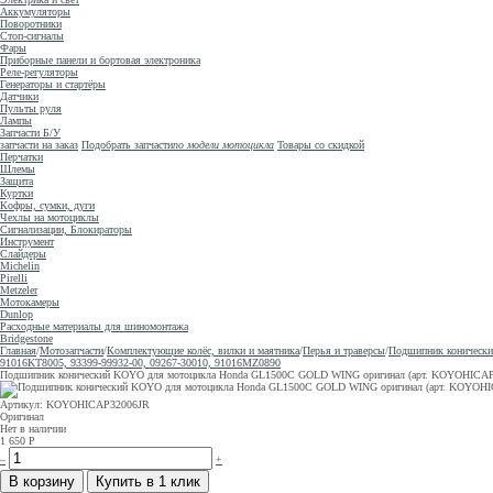
Аккумуляторы
Поворотники
Стоп-сигналы
Фары
Приборные панели и бортовая электроника
Реле-регуляторы
Генераторы и стартёры
Датчики
Пульты руля
Лампы
Запчасти Б/У
запчасти на заказ
Подобрать запчасти
по модели мотоцикла
Товары со скидкой
Перчатки
Шлемы
Защита
Куртки
Кофры, сумки, дуги
Чехлы на мотоциклы
Сигнализации, Блокираторы
Инструмент
Слайдеры
Michelin
Pirelli
Metzeler
Мотокамеры
Dunlop
Расходные материалы для шиномонтажа
Bridgestone
Главная
/
Мотозапчасти
/
Комплектующие колёс, вилки и маятника
/
Перья и траверсы
/
Подшипник конически
91016KT8005, 93399-99932-00, 09267-30010, 91016MZ0890
Подшипник конический KOYO для мотоцикла Honda GL1500C GOLD WING оригинал (арт. KOYOHICAP3200
Артикул: KOYOHICAP32006JR
Оригинал
Нет в наличии
1 650
Р
–
+