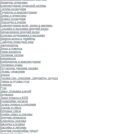
Цилиндры тормозные
Комплектующие тормозной системы
Система охлаждения
Радиаторы и комплектующие
Помпы и термостаты
Шланги охлаждения
Прокладки и крепёж
Комплектующие колёс, вилки и маятника
Сальники и пыльники передней вилки
Направляющие передней вилки
Колёсные подшипники и пыльники
Ниппели колеса и демпферы
Слайдеры приводной цепи
Амортизаторы
Перья и траверсы
Ремни вариатора
Топливная система
Бензонасосы
Карбюраторы и комплектующие
Топливные краны
Регуляторы давления топлива
Органы управления
Зеркала
Тросики газа, сцепления, спидометра, подсоса
Грипсы и грузики руля
Клипоны
Рули
Замки, болванки ключей
Подножки
Лапки тормоза и КПП
Кронштейны рычагов
Рычаги тормоза и сцепления
Пластик и стёкла
Ветровые стёкла
Крепёж стёкол и пластика
Передние обтекатели
Комплекты пластика
Накладки и вставки
Наклейки и эмблемы
Передние кронштейны (пауки)
Электрика и свет