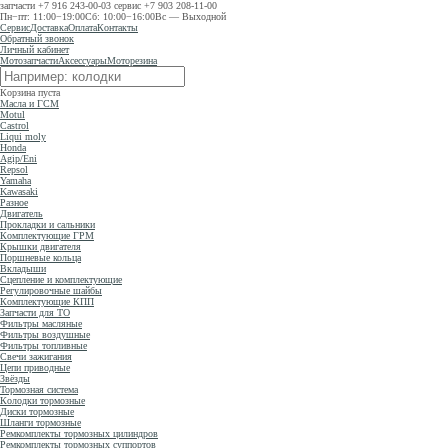
запчасти
+7 916 243-00-03
сервис
+7 903 208-11-00
Пн−пт: 11:00−19:00
Сб: 10:00−16:00
Вс — Выходной
Сервис
Доставка
Оплата
Контакты
Обратный звонок
Личный кабинет
Мотозапчасти
Аксессуары
Моторезина
Корзина пуста
Масла и ГСМ
Motul
Castrol
Liqui moly
Honda
Agip/Eni
Repsol
Yamaha
Kawasaki
Разное
Двигатель
Прокладки и сальники
Комплектующие ГРМ
Крышки двигателя
Поршневые кольца
Вкладыши
Сцепление и комплектующие
Регулировочные шайбы
Комплектующие КПП
Запчасти для ТО
Фильтры масляные
Фильтры воздушные
Фильтры топливные
Свечи зажигания
Цепи приводные
Звёзды
Тормозная система
Колодки тормозные
Диски тормозные
Шланги тормозные
Ремкомплекты тормозных цилиндров
Ремкомплекты тормозных суппортов