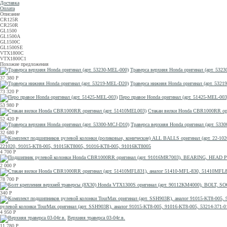
Доставка
Оплата
Описание
CR125R
CR250R
GL1500
GL1500A
GL1500C
GL1500SE
VTX1800C
VTX1800C1
Похожие предложения
Траверса верхняя Honda оригинал (арт. 532
37 380
Р
Траверса нижняя Honda оригинал (арт. 532
73 320
Р
Перо правое Honda оригинал (арт. 51425-MEL-003
53 980
Р
Стакан вилки Honda CBR1000RR ори
52 420
Р
Траверса верхняя Honda оригинал (арт. 533
32 680
Р
221020, 91015-KT8-005, 91015KT8005, 91016-KT8-005, 91016KT8005
4 700
Р
2 000
Р
78 700
Р
340
Р
рулевой колонки TourMax оригинал (арт. SSH903R), аналог 91015-KT8-005, 91016-KT8-005, 53214-371-
4 950
Р
Верхняя траверса 03-04г.в.
11 780
Р