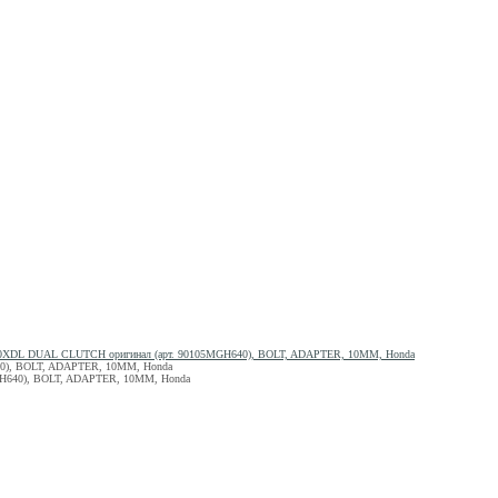
00XDL DUAL CLUTCH оригинал (арт. 90105MGH640), BOLT, ADAPTER, 10MM, Honda
40), BOLT, ADAPTER, 10MM, Honda