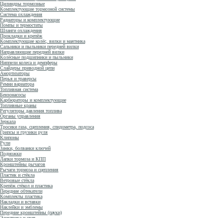
Цилиндры тормозные
Комплектующие тормозной системы
Система охлаждения
Радиаторы и комплектующие
Помпы и термостаты
Шланги охлаждения
Прокладки и крепёж
Комплектующие колёс, вилки и маятника
Сальники и пыльники передней вилки
Направляющие передней вилки
Колёсные подшипники и пыльники
Ниппели колеса и демпферы
Слайдеры приводной цепи
Амортизаторы
Перья и траверсы
Ремни вариатора
Топливная система
Бензонасосы
Карбюраторы и комплектующие
Топливные краны
Регуляторы давления топлива
Органы управления
Зеркала
Тросики газа, сцепления, спидометра, подсоса
Грипсы и грузики руля
Клипоны
Рули
Замки, болванки ключей
Подножки
Лапки тормоза и КПП
Кронштейны рычагов
Рычаги тормоза и сцепления
Пластик и стёкла
Ветровые стёкла
Крепёж стёкол и пластика
Передние обтекатели
Комплекты пластика
Накладки и вставки
Наклейки и эмблемы
Передние кронштейны (пауки)
Электрика и свет