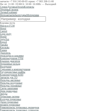
запчасти
+7 916 243-00-03
сервис
+7 903 208-11-00
Пн−пт: 11:00−19:00
Сб: 10:00−16:00
Вс — Выходной
Сервис
Доставка
Оплата
Контакты
Обратный звонок
Личный кабинет
Мотозапчасти
Аксессуары
Моторезина
Корзина пуста
Масла и ГСМ
Motul
Castrol
Liqui moly
Honda
Agip/Eni
Repsol
Yamaha
Kawasaki
Разное
Двигатель
Прокладки и сальники
Комплектующие ГРМ
Крышки двигателя
Поршневые кольца
Вкладыши
Сцепление и комплектующие
Регулировочные шайбы
Комплектующие КПП
Запчасти для ТО
Фильтры масляные
Фильтры воздушные
Фильтры топливные
Свечи зажигания
Цепи приводные
Звёзды
Тормозная система
Колодки тормозные
Диски тормозные
Шланги тормозные
Ремкомплекты тормозных цилиндров
Ремкомплекты тормозных суппортов