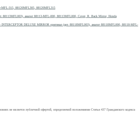
120-MFL-315, 88120MFL305, 88120MFL315
т. 88113MFL003), аналог 88113-MFL-000, 88113MFL000, Cover, R. Back Mirror, Honda
C - INTERCEPTOR DELUXE MIRROR оригинал (арт. 88118MFL003), аналог 88118MFL000, 88118-MFL-
ловиях не является публичной офертой, определяемой положениями Статьи 437 Гражданского кодекса