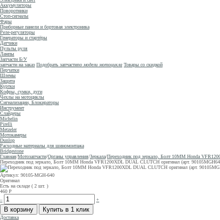
Аккумуляторы
Поворотники
Стоп-сигналы
Фары
Приборные панели и бортовая электроника
Реле-регуляторы
Генераторы и стартёры
Датчики
Пульты руля
Лампы
Запчасти Б/У
запчасти на заказ
Подобрать запчасти
по модели мотоцикла
Товары со скидкой
Перчатки
Шлемы
Защита
Куртки
Кофры, сумки, дуги
Чехлы на мотоциклы
Сигнализации, Блокираторы
Инструмент
Слайдеры
Michelin
Pirelli
Metzeler
Мотокамеры
Dunlop
Расходные материалы для шиномонтажа
Bridgestone
Главная
/
Мотозапчасти
/
Органы управления
/
Зеркала
/
Переходник под зеркало, Болт 10ММ Honda VFR12
Переходник под зеркало, Болт 10ММ Honda VFR1200XDL DUAL CLUTCH оригинал (арт. 90105MGH6
Артикул: 90105-MGH-640
Оригинал
Есть на складе ( 2 шт. )
460
Р
–
+
Доставка