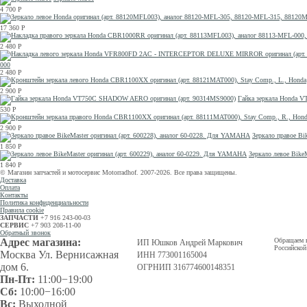
4 700
Р
17 360
Р
2 480
Р
000
2 480
Р
2 900
Р
Гайка зеркала Honda 
530
Р
2 900
Р
Зеркало правое Bi
1 850
Р
Зеркало левое Bike
1 840
Р
© Магазин запчастей и мотосервис Motorradhof. 2007-2026. Все права защищены.
Доставка
Оплата
Контакты
Политика конфиденциальности
Правила cookie
ЗАПЧАСТИ
+7 916 243-00-03
СЕРВИС
+7 903 208-11-00
Обратный звонок
Адрес магазина:
Обращаем в
ИП Юшков Андрей Маркович
Российской
Москва Ул. Вернисажная
ИНН 773001165004
дом 6.
ОГРНИП 316774600148351
Пн-Пт:
11:00−19:00
Сб:
10:00−16:00
Вс:
Выходной