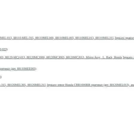
Зеркало право
J-023)
Зеркало 
ригинал (арт. 88110MEE003)
3)
Зеркало левое Honda CBR1000RR оригинал (арт. 88120MEL013), 