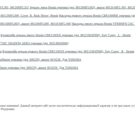
Зеркало левое Honda оригинал (арт. 88120MFL003), аналог 88120-MFL-305, 88
Накладка правого зеркала Honda CBR1000RR оригинал (ар
Накладка левого зеркала Honda VFR800FD 2A
Кронштейн зеркала левого Honda CBR1100XX оригинал (арт. 88121MAT000), Stay Comp., L., Honda
VT750C SHADOW AERO оригинал (арт. 90314MS9000)
Кронштейн зеркала правого Honda CBR1100XX оригинал (арт. 88111MAT000), Stay Comp., R., Honda
keMaster оригинал (арт. 600228), аналог 60-0228. Для YAMAHA
Master оригинал (арт. 600229), аналог 60-0229. Для YAMAHA
аше внимание! Данный интернет-сайт носит исключительно информационный характер и ни при каких ус
 Федерации.