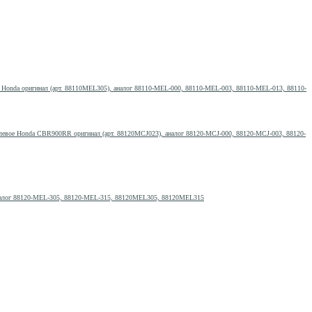
е Honda оригинал (арт. 88110MEL305), аналог 88110-MEL-000, 88110-MEL-003, 88110-MEL-013, 88110-
левое Honda CBR900RR оригинал (арт. 88120MCJ023), аналог 88120-MCJ-000, 88120-MCJ-003, 88120-
аналог 88120-MEL-305, 88120-MEL-315, 88120MEL305, 88120MEL315