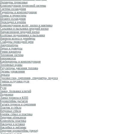
Цилиндры тормозные
Комплектующие тормозной системы
Система охлаждения
Радиаторы и комплектующие
Помпы и термостаты
Шланги охлаждения
Прокладки и крепёж
Комплектующие колёс, вилки и маятника
Сальники и пыльники передней вилки
Направляющие передней вилки
Колёсные подшипники и пыльники
Ниппели колеса и демпферы
Слайдеры приводной цепи
Амортизаторы
Перья и траверсы
Ремни вариатора
Топливная система
Бензонасосы
Карбюраторы и комплектующие
Топливные краны
Регуляторы давления топлива
Органы управления
Зеркала
Тросики газа, сцепления, спидометра, подсоса
Грипсы и грузики руля
Клипоны
Рули
Замки, болванки ключей
Подножки
Лапки тормоза и КПП
Кронштейны рычагов
Рычаги тормоза и сцепления
Пластик и стёкла
Ветровые стёкла
Крепёж стёкол и пластика
Передние обтекатели
Комплекты пластика
Накладки и вставки
Наклейки и эмблемы
Передние кронштейны (пауки)
Электрика и свет