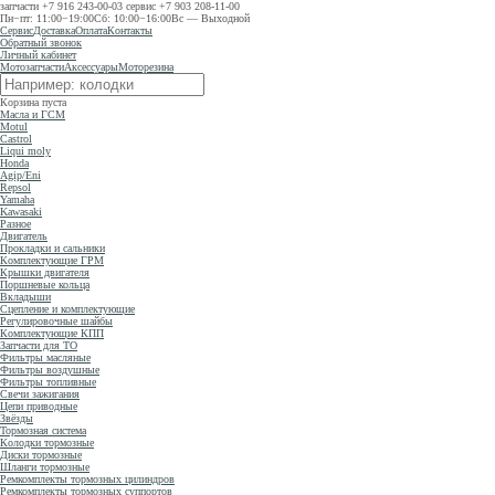
запчасти
+7 916 243-00-03
сервис
+7 903 208-11-00
Пн−пт: 11:00−19:00
Сб: 10:00−16:00
Вс — Выходной
Сервис
Доставка
Оплата
Контакты
Обратный звонок
Личный кабинет
Мотозапчасти
Аксессуары
Моторезина
Корзина пуста
Масла и ГСМ
Motul
Castrol
Liqui moly
Honda
Agip/Eni
Repsol
Yamaha
Kawasaki
Разное
Двигатель
Прокладки и сальники
Комплектующие ГРМ
Крышки двигателя
Поршневые кольца
Вкладыши
Сцепление и комплектующие
Регулировочные шайбы
Комплектующие КПП
Запчасти для ТО
Фильтры масляные
Фильтры воздушные
Фильтры топливные
Свечи зажигания
Цепи приводные
Звёзды
Тормозная система
Колодки тормозные
Диски тормозные
Шланги тормозные
Ремкомплекты тормозных цилиндров
Ремкомплекты тормозных суппортов