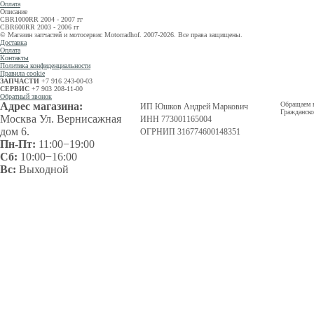
Оплата
Описание
CBR1000RR 2004 - 2007 гг
CBR600RR 2003 - 2006 гг
© Магазин запчастей и мотосервис Motorradhof. 2007-2026. Все права защищены.
Доставка
Оплата
Контакты
Политика конфиденциальности
Правила cookie
ЗАПЧАСТИ
+7 916 243-00-03
СЕРВИС
+7 903 208-11-00
Обратный звонок
Адрес магазина:
Обращаем в
ИП Юшков Андрей Маркович
Гражданско
Москва Ул. Вернисажная
ИНН 773001165004
дом 6.
ОГРНИП 316774600148351
Пн-Пт:
11:00−19:00
Сб:
10:00−16:00
Вс:
Выходной