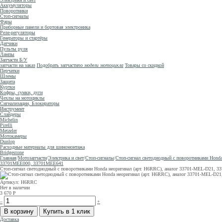
Аккумуляторы
Поворотники
Стоп-сигналы
Фары
Приборные панели и бортовая электроника
Реле-регуляторы
Генераторы и стартёры
Датчики
Пульты руля
Лампы
Запчасти Б/У
запчасти на заказ
Подобрать запчасти
по модели мотоцикла
Товары со скидкой
Перчатки
Шлемы
Защита
Куртки
Кофры, сумки, дуги
Чехлы на мотоциклы
Сигнализации, Блокираторы
Инструмент
Слайдеры
Michelin
Pirelli
Metzeler
Мотокамеры
Dunlop
Расходные материалы для шиномонтажа
Bridgestone
Главная
/
Мотозапчасти
/
Электрика и свет
/
Стоп-сигналы
/
Стоп-сигнал светодиодный с поворотниками Hon
33701MEE000, 33701MEE641
Стоп-сигнал светодиодный с поворотниками Honda неоригинал (арт. H6RRC), аналог 33701-MEL-D2
Артикул: H6RRC
Нет в наличии
3 670
Р
–
+
Доставка